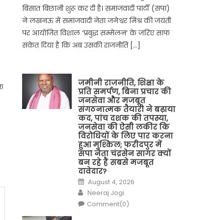
बिसात बिछानी शुरू कर दी है। समाजवादी पार्टी (सपा)
ने लखनऊ में समाजवादी नेता जनेश्वर मिश्र की जयंती
पर आयोजित विशाल ‘प्रबुद्ध सम्मेलन’ के जरिए साफ
संकेत दिया है कि अब उसकी राजनीति […]
जमीनी राजनीति, शिक्षा के
ंक
प्रति समर्पण, बिना प्रचार की
जनसेवा और मजबूत
संगठनात्मक तैयारी ने बढ़ाया
कद, पांच दशक की तपस्या,
जनसेवा की ऐसी लकीर कि
विरोधियों के लिए पार करना
हुआ मुश्किल; फरीदपुर में
सपा नेता चंद्रसेन सागर क्यों
बन रहे हैं सबसे मजबूत
दावेदार?
Posted
August 4, 2026
on
Author
Neeraj Jogi
Comment(0)