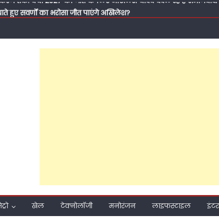
ाते हुए सवर्णों का भरोसा जीत पाएंगे अखिलेश?
 प्रति समर्पण, बिना प्रचार की जनसेवा और मजबूत संगठनात्मक तैयारी ने बढ
 हुआ मुश्किल; फरीदपुर में सपा नेता चंद्रसेन सागर क्यों बन रहे हैं सबसे मजब
ा बने सपा नेता डॉ. जीराज सिंह यादव, पीड़ित परिवार की मदद को बढ़ाया हा
ुंचे डॉ. जीराज सिंह यादव, भोलेनाथ से मांगा आशीर्वाद; ग्रामीणों ने 2027 में सप
यासत के बुझते हुए चिराग, सपा सुप्रीमो अखिलेश यादव ने टिकट घोषित नहीं किय
ले पोस्टर भी सोशल मीडिया पर करवा दिए वायरल, पढ़ें कैसे बरेली कैंट विधा
पी
मीकरण तक: क्या 2027 की जीत के लिए अखिलेश यादव बदल रहे हैं समाजवादी पार
ाते हुए सवर्णों का भरोसा जीत पाएंगे अखिलेश?
ेट्रो
खेल
टेक्नोलॉजी
मनोरंजन
लाइफस्टाइल
इंटर