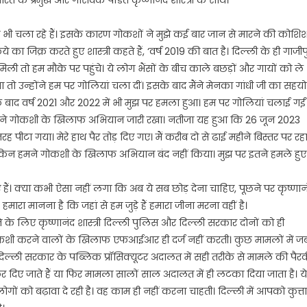
 भारत के प्रमुख और गोसेवक पंडित कृष्णानंद शास्त्री के साथ।
ी चला रहे हैं। इसके कारण गोकशों ने मुझे कई बार जान से मारने की कोशि
जिक्र करते हुए शास्त्री कहते हैं, ‘वर्ष 2019 की बात है। दिल्ली के ही गाजीप
मिली तो हम मौके पर पहुंचे। ये लोग भैंसों के बीच काले बछड़ों और गायों को ले
 तो उन्होंने हम पर गोलियां चला दीं। इसके बाद मैंने मेनका गांधी जी का सहय
ाद वर्ष 2021 और 2022 में भी मुझ पर हमला हुआ। हम पर गोलियां चलाई गईं
हमने गोकशी के खिलाफ अभियान जारी रखा। नतीजा यह हुआ कि 26 जून 2023
पीटा गया। मेरे हाथ पैर तोड़ दिए गए। मैं करीब दो से ढाई महीने बिस्तर पर रहा
किन हमने गोकशी के खिलाफ अभियान बंद नहीं किया। मुझ पर इतने हमले हुए
ं। क्या कभी ऐसा नहीं लगा कि अब ये सब छोड़ देना चाहिए, पूछने पर कृष्णान
ं है। हमारा मानना है कि जहां से हम जुड़े हैं हमारा जीना मरना वहीं है।
के लिए कृष्णानंद शास्त्री दिल्ली पुलिस और दिल्ली सरकार दोनों को ही
स गोकशी करने वालों के खिलाफ एफआईआर ही दर्ज नहीं करती। कुछ मामलों में ज
दिल्ली सरकार के पब्लिक प्रॉसिक्यूटर अदालत में सही तरीके से मामले की पैरव
दिए जाते हैं या फिर मामला सालों साल अदालत में ही लटका दिया जाता है। ये
गों को बढ़ावा दे रही है। वह काम ही नहीं करना चाहती। दिल्ली में आपको कुत्ता