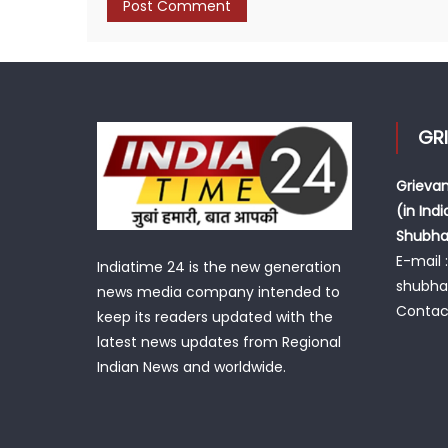
GR
Grievan
(in Indi
Shubh
E-mail :
Indiatime 24 is the new generation
shubh
news media company intended to
Contac
keep its readers updated with the
latest news updates from Regional
Indian News and worldwide.