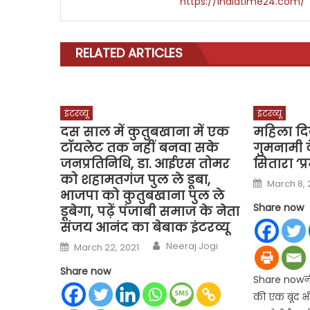
https://indiatime24.com/
RELATED ARTICLES
इंटरव्यू
इंटरव्यू
दस साल में कुतुबखाना में एक
महिला दि
टॉयलेट तक नहीं बनवा सके
गुमनामी के
जनप्रतिनिधि, डा. आईएस तोमर
सितारा ‘प
को शहामतगंज पुल ले डूबा,
Posted
March 8, 
on
भाजपा को कुतुबखाना पुल ले
Share now
डूबेगा, पढ़ें पंजाबी समाज के नेता
संजय आनंद का बेबाक इंटरव्यू
Author
Posted
Neeraj Jogi
March 22, 2021
on
Share now
Share nowनीर
की एक बूंद भ