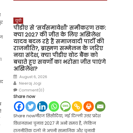
श
यूपी
ुर
पीडीए से ‘सर्वसमावेशी’ समीकरण तक:
क्या 2027 की जीत के लिए अखिलेश
ोग
यादव बदल रहे हैं समाजवादी पार्टी की
राजनीति?, ब्राह्मण सम्मेलन के जरिए
नया संदेश, क्या पीडीए वोट बैंक को
।
बचाते हुए सवर्णों का भरोसा जीत पाएंगे
अखिलेश?
Posted
August 6, 2026
on
ंद
Author
Neeraj Jogi
Comment(0)
Share now
ब
ी
Share nowनीरज सिसौदिया, नई दिल्ली उत्तर प्रदेश
विधानसभा चुनाव 2027 में अभी समय है, लेकिन
राजनीतिक दलों ने अपनी सामाजिक और चुनावी