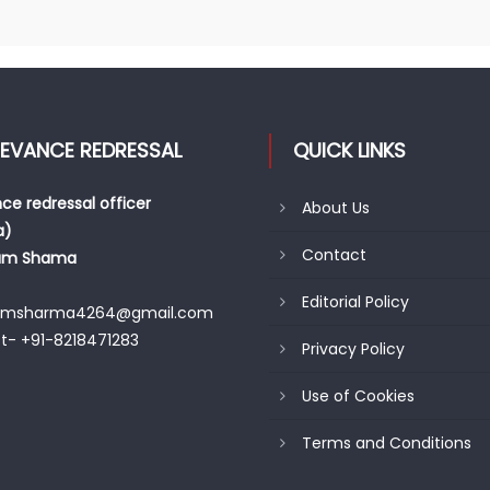
IEVANCE REDRESSAL
QUICK LINKS
ce redressal officer
About Us
a)
Contact
am Shama
Editorial Policy
amsharma4264@gmail.com
t- +91-8218471283
Privacy Policy
Use of Cookies
Terms and Conditions