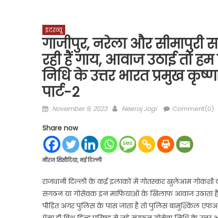
इंटरव्यू
गाजीपुर, नरेला और सीमापुरी 
रही हैं गाय, आवाज उठाई तो हम प
निधि के उत्तर भारत प्रमुख कृष्ण
पार्ट-2
Posted
Author
November 9, 2023
Neeraj Jogi
Comment(0)
on
Share now
नीरज सिसौदिया, नई दिल्ली
राजधानी दिल्ली के कई इलाकों में गोतस्कर खुलेआम गोकशी कर र
संगठन या गोसेवक इन माफियाओं के खिलाफ आवाज उठाता है तो
पीड़ित अगर पुलिस के पास जाता है तो पुलिस बामुश्किल एफआ