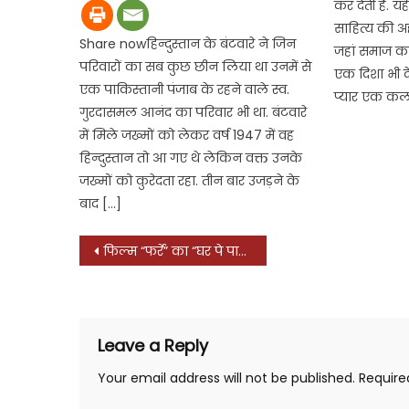
कर देती है. य
साहित्य की अह
Share nowहिन्दुस्तान के बंटवारे ने जिन
जहां समाज का 
परिवारों का सब कुछ छीन लिया था उनमें से
एक दिशा भी देत
एक पाकिस्तानी पंजाब के रहने वाले स्व.
प्यार एक कल
गुरदासमल आनंद का परिवार भी था. बंटवारे
में मिले जख्मों को लेकर वर्ष 1947 में वह
हिन्दुस्तान तो आ गए थे लेकिन वक्त उनके
जख्मों को कुरेदता रहा. तीन बार उजड़ने के
बाद […]
Post
फिल्म “फर्रे” का “घर पे पार्टी” ट्रैक आपकी पार्टी के माहौल को बनाएगा और जोरदार
navigation
Leave a Reply
Your email address will not be published.
Require