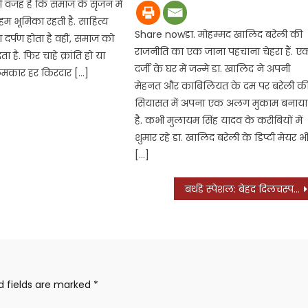
ही वजह है कि समाज के सृजन में
म भूमिका रहती है. साहित्य
Share nowडा. मोहम्मद खालिद बरेली की
दर्पण होता है वहीं, समाज को
राजनीति का एक जाना पहचाना चेहरा हैं. ए
ा है. फिर चाहे क्रांति हो या
दर्जी के घर में जन्मे डा. खालिद ने अपनी
मकार हर किरदार […]
मेहनत और काबिलियत के दम पर बरेली क
सियासत में अपना एक अलग मुकाम बनाया
है. कभी मुलायम सिंह यादव के करीबियों में
शुमार रहे डा. खालिद बरेली के डिप्टी मेयर भ
[…]
बर्थडे स्पेशल: बेहद दिलचस्प है अनिल कपूर के बेटे हर्षवर्द्धन कपूर का बॉलीवुड का सफर, पढ़ें क्या-क्या आईं मुश्किलें
d fields are marked
*