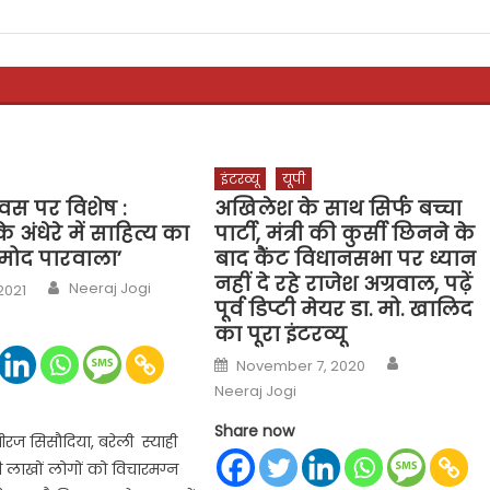
इंटरव्यू
यूपी
वस पर विशेष :
अखिलेश के साथ सिर्फ बच्चा
 अंधेरे में साहित्य का
पार्टी, मंत्री की कुर्सी छिनने के
्रमोद पारवाला’
बाद कैंट विधानसभा पर ध्यान
नहीं दे रहे राजेश अग्रवाल, पढ़ें
Author
Neeraj Jogi
2021
पूर्व डिप्टी मेयर डा. मो. खालिद
का पूरा इंटरव्यू
Author
Posted
November 7, 2020
on
Neeraj Jogi
Share now
ज सिसौदिया, बरेली स्याही
ी लाखों लोगों को विचारमग्न