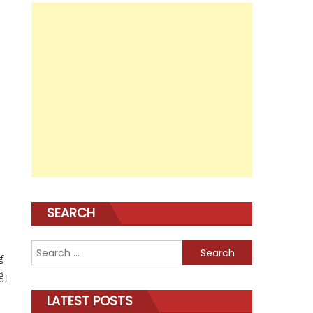
SEARCH
Search
ई
for:
ै।
LATEST POSTS