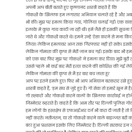
ऐसा ही विश्व हिन्दू परिषद से जुड़े संगठन गोसेवा निधि के उत्तर
अपनी आप बीती बताते हुए कृष्णानंद शास्त्री कहते हैं कि
गोकशी के खिलाफ हम लगातार अभियान चलाते रहे हैं और अब भ
भी की। मुझ पर हमला किया गया, गोलियां चलाई गईं। एक वाकये का 
इलाके में कुछ गाय काटी जा रही थीं। हमें जैसे ही इसकी सूचना 
जाते थे और गोकशी करते थे। हमने उन्हें ऐसा करने से मना किया
लिया। लेकिन हमलावर आज तक गिरफ्तार नहीं हो सके। इसके ब
लेकिन गोमाता की कृपा से मेरी जान बच गई। इसके बाद भी 
को एक बार फिर मुझ पर गोकशों ने हमला कर दिया। मुझे बुरी तरह 
उससे पहले भी कई बार मेरी हत्या करने की कोशिश की गई ले
लेकिन गोमाता की कृपा से मैं हर बार बच जाता हूं।’
आप पर इतने हमले हुए। फिर भी आप अभियान बरकरार रखे हुए है
शास्त्री कहते हैं, ‘हम संघ से जुड़े हुए हैं। गो सेवा तो हमारे खून मे
गो तस्करों और गोकशी करने वालों के खिलाफ कार्रवाई न होने 
जिम्मेदार ठहराते हैं। कहते हैं कि आम तौर पर दिल्ली पुलि
हम लोगों के हस्तक्षेप से एफआईआर दर्ज भी करा दी जाती है तो 
नहीं करते। नतीजतन, या तो गोकशी करने वाले बाइज्जत बरी कर 
बंटा हुआ प्रशासन इसके लिए जिम्मेदार है। दिल्ली सरकार इन लो