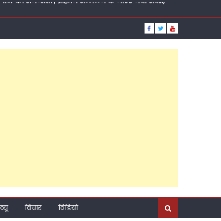
़ाया कद, पांच दशक की तपस्या, जनसेवा की ऐसी लकीर कि
ूत दावेदार?
थ, डॉक्टर जीराज के समर्थन में खुलकर आया सागर समाज
ा प्रत्याशी बनने की कामना की
ा तो समर्थकों से खुद को ही घोषित करवा दिया उम्मीदवार,
नसभा सीट से कथित तौर पर स्वयंभू उम्मीदवार बन गईं सुप्रिया
्टी की राजनीति?, ब्राह्मण सम्मेलन के जरिए नया संदेश,
व्यू
विचार
विडियो