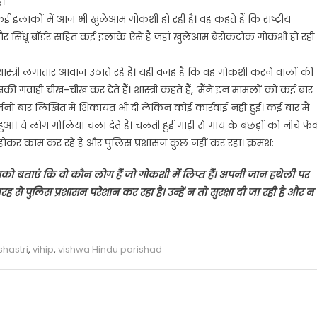
ै।
 के कई इलाकों में आज भी खुलेआम गोकशी हो रही है। वह कहते हैं कि राष्ट्रीय
 और सिंधू बॉर्डर सहित कई इलाके ऐसे हैं जहां खुलेआम बेरोकटोक गोकशी हो रही
ास्त्री लगातार आवाज उठाते रहे हैं। यही वजह है कि वह गोकशी करने वालों की
ी गवाही चीख-चीख कर देते हैं। शास्त्री कहते हैं, ‘मैंने इन मामलों को कई बार
र्जनों बार लिखित में शिकायत भी दी लेकिन कोई कार्रवाई नहीं हुई। कई बार मैं
आ। ये लोग गोलियां चला देते हैं। चलती हुई गाड़ी से गाय के बछड़ों को नीचे फे
ौफ होकर काम कर रहे हैं और पुलिस प्रशासन कुछ नहीं कर रहा। क्रमश:
म आपको बताएं कि वो कौन लोग हैं जो गोकशी में लिप्त हैं। अपनी जान हथेली पर
 से पुलिस प्रशासन परेशान कर रहा है। उन्हें न तो सुरक्षा दी जा रही है और न
hastri
,
vihip
,
vishwa Hindu parishad