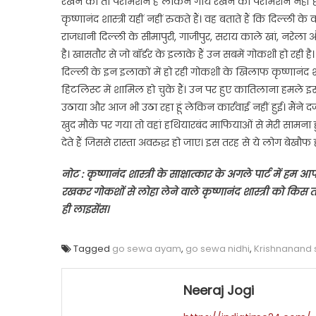
रखने की तो परमिशन है लेकिन गाय रखने की परमिशन नहीं ह
कृष्णानंद शास्त्री यहीं नहीं रुकते हैं। वह बताते हैं कि दिल्ली
राजधानी दिल्ली के सीमापुरी, गाजीपुर, सराय काले खां, नरेला
है। खासतौर से जो बॉर्डर के इलाके हैं उन सबमें गोकशी हो रही है।
दिल्ली के इन इलाकों में हो रही गोकशी के खिलाफ कृष्णानंद श
हिटलिस्ट में शामिल हो चुके हैं। उन पर हुए कातिलाना हमले इसक
उठाया और आज भी उठा रहा हूं लेकिन कार्रवाई नहीं हुई। मैंने द
खुद मौके पर गया तो वहां हथियारबंद माफियाओं से मेरी सामना हु
देते हैं जिससे रास्ता अवरुद्ध हो जाए। इस तरह से ये लोग बेख
नोट : कृष्णानंद शास्त्री के साक्षात्कार के अगले पार्ट में ह
रखकर गोकशों से लोहा लेने वाले कृष्णानंद शास्त्री को किस तरह
ही लाइसेंस।
Tagged
go sewa ayam
,
go sewa nidhi
,
Krishnanand s
Neeraj Jogi