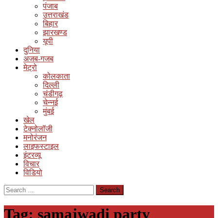
पंजाब
उत्तराखंड
बिहार
झारखण्ड
यूपी
दुनिया
अजब-गजब
मेट्रो
कोलकाता
दिल्ली
चंडीगढ़
चेन्नई
मुंबई
खेल
टेक्नोलॉजी
मनोरंजन
लाइफस्टाइल
इंटरव्यू
विचार
विडियो
Search
for:
Tag:
samajwadi party