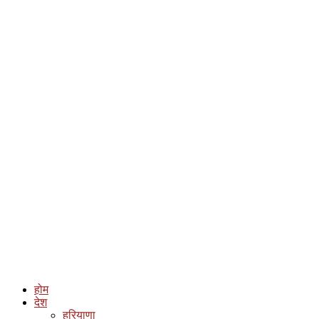
होम
देश
हरियाणा