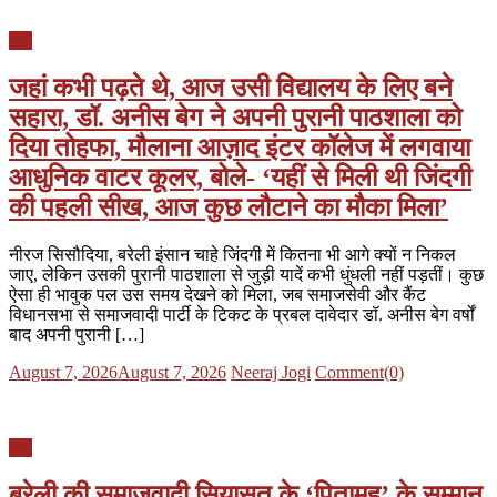
यूपी
जहां कभी पढ़ते थे, आज उसी विद्यालय के लिए बने
सहारा, डॉ. अनीस बेग ने अपनी पुरानी पाठशाला को
दिया तोहफा, मौलाना आज़ाद इंटर कॉलेज में लगवाया
आधुनिक वाटर कूलर, बोले- ‘यहीं से मिली थी जिंदगी
की पहली सीख, आज कुछ लौटाने का मौका मिला’
नीरज सिसौदिया, बरेली इंसान चाहे जिंदगी में कितना भी आगे क्यों न निकल
जाए, लेकिन उसकी पुरानी पाठशाला से जुड़ी यादें कभी धुंधली नहीं पड़तीं। कुछ
ऐसा ही भावुक पल उस समय देखने को मिला, जब समाजसेवी और कैंट
विधानसभा से समाजवादी पार्टी के टिकट के प्रबल दावेदार डॉ. अनीस बेग वर्षों
बाद अपनी पुरानी […]
Posted
Author
August 7, 2026
August 7, 2026
Neeraj Jogi
Comment(0)
on
यूपी
बरेली की समाजवादी सियासत के ‘पितामह’ के सम्मान