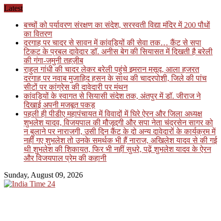
Skip
Latest
to
बच्चों को पर्यावरण संरक्षण का संदेश, सरस्वती विद्या मंदिर में 200 पौधों
content
का वितरण
दरगाह पर चादर से सावन में कांवड़ियों की सेवा तक… कैंट से सपा
टिकट के प्रबल दावेदार डॉ. अनीस बेग की सियासत में दिखती है बरेली
की गंगा-जमुनी तहज़ीब
राहुल गांधी की चादर लेकर बरेली पहुंचे इमरान मसूद, आला हजरत
दरगाह पर नवाब मुजाहिद हसन के साथ की चादरपोशी, जिले की पांच
सीटों पर कांग्रेस की दावेदारी पर मंथन
कांवड़ियों के स्वागत से सियासी संदेश तक, अंतपुर में डॉ. जीराज ने
दिखाई अपनी मजबूत पकड़
पहली ही पीडीए महापंचायत में विवादों में घिरे ऐरन और जिला अध्यक्ष
शुभलेश यादव, विजयपाल की मौजूदगी और सपा नेता चंद्रसेन सागर को
न बुलाने पर नाराजगी, उसी दिन कैंट के दो अन्य दावेदारों के कार्यक्रम में
नहीं गए शुभलेश तो उनके समर्थक भी हैं नाराज, अखिलेश यादव से की गई
थी शुभलेश की शिकायत, फिर भी नहीं सुधरे, पढ़ें शुभलेश यादव के ऐरन
और विजयपाल प्रेम की कहानी
Sunday, August 09, 2026