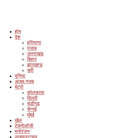
होम
देश
हरियाणा
पंजाब
उत्तराखंड
बिहार
झारखण्ड
यूपी
दुनिया
अजब-गजब
मेट्रो
कोलकाता
दिल्ली
चंडीगढ़
चेन्नई
मुंबई
खेल
टेक्नोलॉजी
मनोरंजन
लाइफस्टाइल