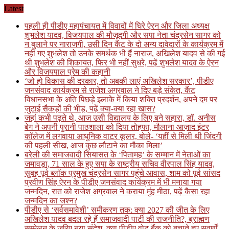
Skip
Latest
to
पहली ही पीडीए महापंचायत में विवादों में घिरे ऐरन और जिला अध्यक्ष
content
शुभलेश यादव, विजयपाल की मौजूदगी और सपा नेता चंद्रसेन सागर को
न बुलाने पर नाराजगी, उसी दिन कैंट के दो अन्य दावेदारों के कार्यक्रम में
नहीं गए शुभलेश तो उनके समर्थक भी हैं नाराज, अखिलेश यादव से की गई
थी शुभलेश की शिकायत, फिर भी नहीं सुधरे, पढ़ें शुभलेश यादव के ऐरन
और विजयपाल प्रेम की कहानी
‘जो हो विकास की दरकार, तो अबकी लाएं अखिलेश सरकार’, पीडीए
जनसंवाद कार्यक्रम से राजेश अग्रवाल ने दिए बड़े संकेत, कैंट
विधानसभा के अति पिछड़े इलाके में किया शक्ति प्रदर्शन, अपने दम पर
जुटाई सैकड़ों की भीड़, पढ़ें क्या-क्या रहा खास?
जहां कभी पढ़ते थे, आज उसी विद्यालय के लिए बने सहारा, डॉ. अनीस
बेग ने अपनी पुरानी पाठशाला को दिया तोहफा, मौलाना आज़ाद इंटर
कॉलेज में लगवाया आधुनिक वाटर कूलर, बोले- ‘यहीं से मिली थी जिंदगी
की पहली सीख, आज कुछ लौटाने का मौका मिला’
बरेली की समाजवादी सियासत के ‘पितामह’ के सम्मान में नेताओं का
जमावड़ा, 71 साल के हुए सपा के राष्ट्रीय सचिव वीरपाल सिंह यादव,
सुबह पूर्व ब्लॉक प्रमुख चंद्रसेन सागर पहुंचे आवास, शाम को पूर्व सांसद
प्रवीण सिंह ऐरन के पीडीए जनसंवाद कार्यक्रम में भी मनाया गया
जन्मदिन, रात को राजेश अग्रवाल ने कराया मुंह मीठा, पढ़ें कैसा रहा
जन्मदिन का जश्न?
पीडीए से ‘सर्वसमावेशी’ समीकरण तक: क्या 2027 की जीत के लिए
अखिलेश यादव बदल रहे हैं समाजवादी पार्टी की राजनीति?, ब्राह्मण
सम्मेलन के जरिए नया संदेश, क्या पीडीए वोट बैंक को बचाते हुए सवर्णों