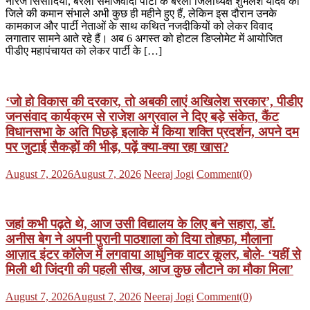
नीरज सिसौदिया, बरेली समाजवादी पार्टी के बरेली जिलाध्यक्ष शुभलेश यादव को
जिले की कमान संभाले अभी कुछ ही महीने हुए हैं, लेकिन इस दौरान उनके
कामकाज और पार्टी नेताओं के साथ कथित नजदीकियों को लेकर विवाद
लगातार सामने आते रहे हैं। अब 6 अगस्त को होटल डिप्लोमेट में आयोजित
पीडीए महापंचायत को लेकर पार्टी के […]
‘जो हो विकास की दरकार, तो अबकी लाएं अखिलेश सरकार’, पीडीए
जनसंवाद कार्यक्रम से राजेश अग्रवाल ने दिए बड़े संकेत, कैंट
विधानसभा के अति पिछड़े इलाके में किया शक्ति प्रदर्शन, अपने दम
पर जुटाई सैकड़ों की भीड़, पढ़ें क्या-क्या रहा खास?
Posted
Author
August 7, 2026
August 7, 2026
Neeraj Jogi
Comment(0)
on
जहां कभी पढ़ते थे, आज उसी विद्यालय के लिए बने सहारा, डॉ.
अनीस बेग ने अपनी पुरानी पाठशाला को दिया तोहफा, मौलाना
आज़ाद इंटर कॉलेज में लगवाया आधुनिक वाटर कूलर, बोले- ‘यहीं से
मिली थी जिंदगी की पहली सीख, आज कुछ लौटाने का मौका मिला’
Posted
Author
August 7, 2026
August 7, 2026
Neeraj Jogi
Comment(0)
on