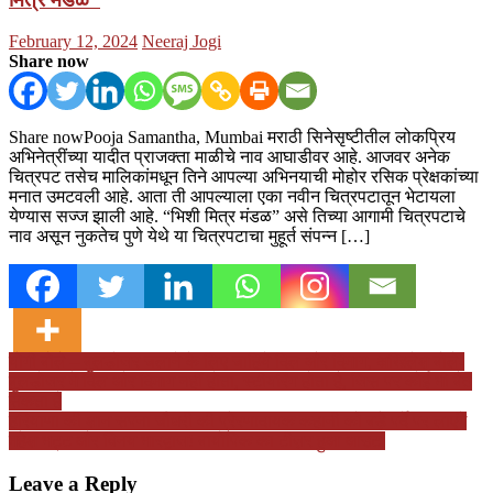
Posted
Author
February 12, 2024
Neeraj Jogi
on
Share now
Share nowPooja Samantha, Mumbai मराठी सिनेसृष्टीतील लोकप्रिय
अभिनेत्रींच्या यादीत प्राजक्ता माळीचे नाव आघाडीवर आहे. आजवर अनेक
चित्रपट तसेच मालिकांमधून तिने आपल्या अभिनयाची मोहोर रसिक प्रेक्षकांच्या
मनात उमटवली आहे. आता ती आपल्याला एका नवीन चित्रपटातून भेटायला
येण्यास सज्ज झाली आहे. “भिशी मित्र मंडळ” असे तिच्या आगामी चित्रपटाचे
नाव असून नुकतेच पुणे येथे या चित्रपटाचा मुहूर्त संपन्न […]
Post
योगी बोले – बुलडोजर चलाने के लिए चाहिये दिल और दिमाग, अखिलेश बोले-
बुलडोजर में दिल और दिमाग नहीं होता, स्टीयरिंग होता है, जिस पर कोई भी बैठ
navigation
सकता है
हरियाणा की शान सपना चौधरी की प्रेरणादायक कहानी को बड़े पर्दे पर लाएंगे
महेश भट्ट और विनय भारद्वाज! बायोपिक का टीज़र हुआ आउट
Leave a Reply