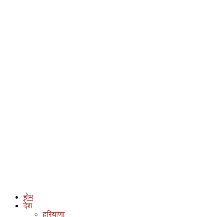
होम
देश
हरियाणा