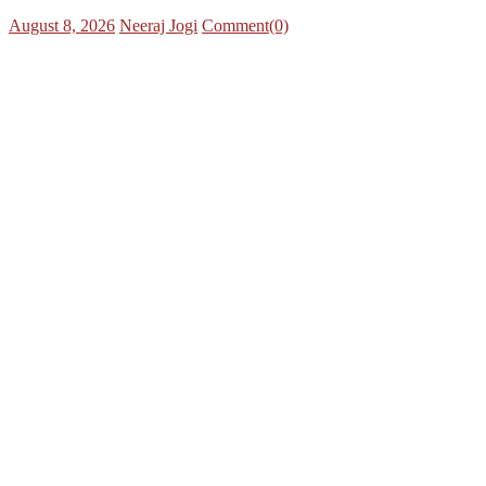
Posted
Author
August 8, 2026
Neeraj Jogi
Comment(0)
on