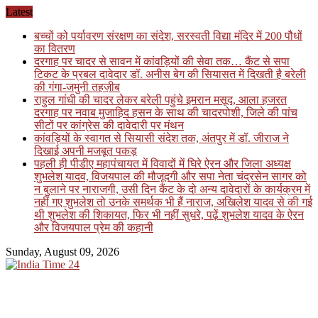
Skip
Latest
to
बच्चों को पर्यावरण संरक्षण का संदेश, सरस्वती विद्या मंदिर में 200 पौधों
content
का वितरण
दरगाह पर चादर से सावन में कांवड़ियों की सेवा तक… कैंट से सपा
टिकट के प्रबल दावेदार डॉ. अनीस बेग की सियासत में दिखती है बरेली
की गंगा-जमुनी तहज़ीब
राहुल गांधी की चादर लेकर बरेली पहुंचे इमरान मसूद, आला हजरत
दरगाह पर नवाब मुजाहिद हसन के साथ की चादरपोशी, जिले की पांच
सीटों पर कांग्रेस की दावेदारी पर मंथन
कांवड़ियों के स्वागत से सियासी संदेश तक, अंतपुर में डॉ. जीराज ने
दिखाई अपनी मजबूत पकड़
पहली ही पीडीए महापंचायत में विवादों में घिरे ऐरन और जिला अध्यक्ष
शुभलेश यादव, विजयपाल की मौजूदगी और सपा नेता चंद्रसेन सागर को
न बुलाने पर नाराजगी, उसी दिन कैंट के दो अन्य दावेदारों के कार्यक्रम में
नहीं गए शुभलेश तो उनके समर्थक भी हैं नाराज, अखिलेश यादव से की गई
थी शुभलेश की शिकायत, फिर भी नहीं सुधरे, पढ़ें शुभलेश यादव के ऐरन
और विजयपाल प्रेम की कहानी
Sunday, August 09, 2026