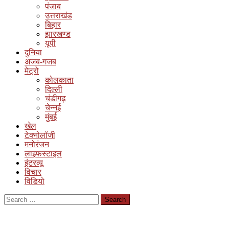
पंजाब
उत्तराखंड
बिहार
झारखण्ड
यूपी
दुनिया
अजब-गजब
मेट्रो
कोलकाता
दिल्ली
चंडीगढ़
चेन्नई
मुंबई
खेल
टेक्नोलॉजी
मनोरंजन
लाइफस्टाइल
इंटरव्यू
विचार
विडियो
Search
for: