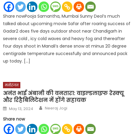
Share nowPooja Samantha, Mumbai Sunny Deol’s much
talked about upcoming movie Safar after roaring success of
Gadar2 does five days outdoor shoot near Chandigarh in
severe cold , icy cold waves and heavy fog and thereafter
four days shoot in Manali’s dense snow at minus 20 degree
centigrade temperature successfully and announced pack
up today. […]
मनोरंजन
अनंत भाई अंबानी की वनतारा: वाइल्डलाइफ रेस्क्यू
और रिहैबिलिटेशन में होंगे सहायक
Author
Posted
Neeraj Jogi
May 13, 2024
on
Share now