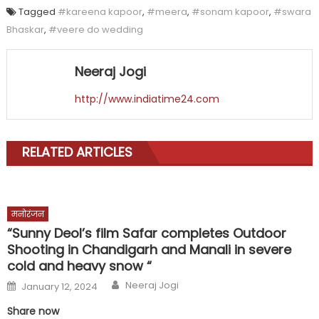
Tagged
#kareena kapoor
,
#meera
,
#sonam kapoor
,
#swara
Bhaskar
,
#veere do wedding
Neeraj Jogi
http://www.indiatime24.com
RELATED ARTICLES
मनोरंजन
“Sunny Deol’s film Safar completes Outdoor
Shooting in Chandigarh and Manali in severe
cold and heavy snow “
Author
Posted
Neeraj Jogi
January 12, 2024
on
Share now