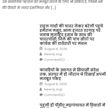
उस सामाजिक पहचान को मजबूत करने के लिए भी सक्रिय हैं, जिसमें धर्म
की दीवारों से ज्यादा इंसानियत और […]
राहुल गांधी की चादर लेकर बरेली पहुंचे
इमरान मसूद, आला हजरत दरगाह पर
नवाब मुजाहिद हसन के साथ की
चादरपोशी, जिले की पांच सीटों पर
कांग्रेस की दावेदारी पर मंथन
Posted
August 8, 2026
on
Author
Neeraj Jogi
Comment(0)
कांवड़ियों के स्वागत से सियासी संदेश
तक, अंतपुर में डॉ. जीराज ने दिखाई अपनी
मजबूत पकड़
Posted
August 8, 2026
on
Author
Neeraj Jogi
Comment(0)
पहली ही पीडीए महापंचायत में विवादों में