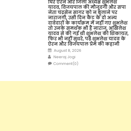
घिरे ऐरन और जिला अध्यक्ष शुभलेश
यादव, विजयपाल की मौजूदगी और सपा
नेता चंद्रसेन सागर को न बुलाने पर
नाराजगी, उसी दिन कैंट के दो अन्य
दावेदारों के कार्यक्रम में नहीं गए शुभलेश
तो उनके समर्थक भी हैं नाराज, अखिलेश
यादव से की गई थी शुभलेश की शिकायत,
फिर भी नहीं सुधरे, पढ़ें शुभलेश यादव के
ऐरन और विजयपाल प्रेम की कहानी
Posted
August 8, 2026
on
Author
Neeraj Jogi
Comment(0)