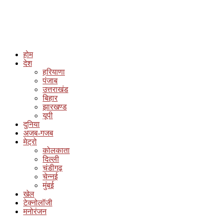
होम
देश
हरियाणा
पंजाब
उत्तराखंड
बिहार
झारखण्ड
यूपी
दुनिया
अजब-गजब
मेट्रो
कोलकाता
दिल्ली
चंडीगढ़
चेन्नई
मुंबई
खेल
टेक्नोलॉजी
मनोरंजन