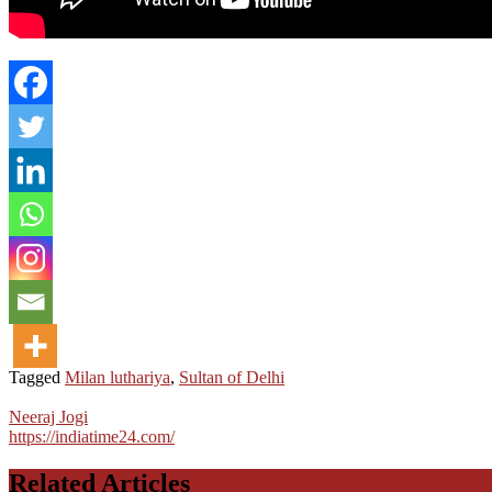
Tagged
Milan luthariya
,
Sultan of Delhi
Neeraj Jogi
https://indiatime24.com/
Related Articles