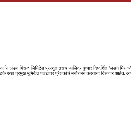
ि लंडन मिसळ लिमिटेड प्रस्तुत तसंच जालिंदर कुंभार दिग्दर्शित ‘लंडन मिसळ’ ह
हटके अशा प्रमुख भूमिकेत पडद्यावर प्रेक्षकांचे मनोरंजन करताना दिसणार आहेत. आपल