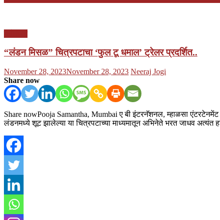
मनोरंजन
“लंडन मिसळ” चित्रपटाचा ‘फुल टू धमाल’ ट्रेलर प्रदर्शित..
Posted
Author
November 28, 2023
November 28, 2023
Neeraj Jogi
on
Share now
Share nowPooja Samantha, Mumbai ए बी इंटरनॅशनल, म्हाळसा एंटरटेनमेंट आण
लंडनमध्ये शूट झालेल्या या चित्रपटाच्या माध्यमातून अभिनेते भरत जाधव अत्यंत 