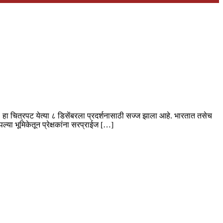
ा चित्रपट येत्या ८ डिसेंबरला प्रदर्शनासाठी सज्ज झाला आहे. भारतात तसेच
्या भूमिकेतून प्रेक्षकांना सरप्राईज […]