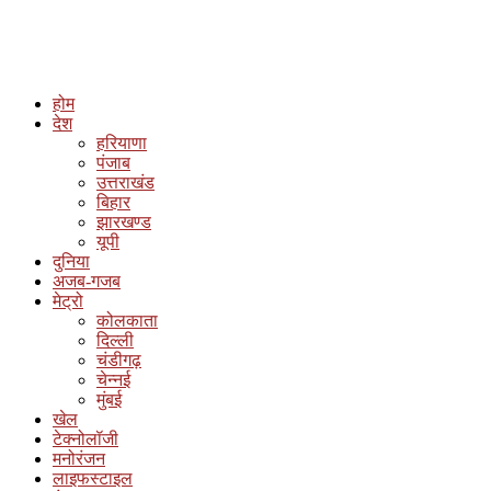
होम
देश
हरियाणा
पंजाब
उत्तराखंड
बिहार
झारखण्ड
यूपी
दुनिया
अजब-गजब
मेट्रो
कोलकाता
दिल्ली
चंडीगढ़
चेन्नई
मुंबई
खेल
टेक्नोलॉजी
मनोरंजन
लाइफस्टाइल