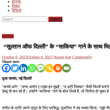
इंटरव्यू
विचार
विडियो
Search
for:
मनोरंजन
“सुल्तान ऑफ दिल्ली” के “साकिया” गाने के साथ मि
Posted
Author
October 6, 2023
October 6, 2023
Neeraj Jogi
Comment(0)
on
Share now
पूजा सामंत, नई दिल्ली
“कच्चे धागे”, “वन्स अपॉन ए टाइम इन मुंबई”, “द डर्टी पिक्चर” जैसी फिल्में ब
डेब्यू भी कर रहे हैं। उन्होंने ‘साकिया’ गाने के बोल लिखे हैं, जो रिलीज़ हो च
संगीत के प्रति अपने जुनून के लिए प्रसिद्ध, लुथरिया ने यह व्यक्त किया, “मुझे