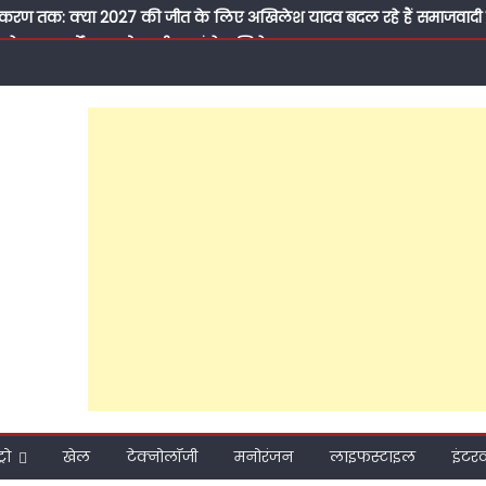
मीकरण तक: क्या 2027 की जीत के लिए अखिलेश यादव बदल रहे हैं समाजवादी पार
ाते हुए सवर्णों का भरोसा जीत पाएंगे अखिलेश?
 प्रति समर्पण, बिना प्रचार की जनसेवा और मजबूत संगठनात्मक तैयारी ने बढ
 हुआ मुश्किल; फरीदपुर में सपा नेता चंद्रसेन सागर क्यों बन रहे हैं सबसे मजब
ा बने सपा नेता डॉ. जीराज सिंह यादव, पीड़ित परिवार की मदद को बढ़ाया हा
ुंचे डॉ. जीराज सिंह यादव, भोलेनाथ से मांगा आशीर्वाद; ग्रामीणों ने 2027 में सप
यासत के बुझते हुए चिराग, सपा सुप्रीमो अखिलेश यादव ने टिकट घोषित नहीं किय
ले पोस्टर भी सोशल मीडिया पर करवा दिए वायरल, पढ़ें कैसे बरेली कैंट विधा
पी
्रो
खेल
टेक्नोलॉजी
मनोरंजन
लाइफस्टाइल
इंटरव्