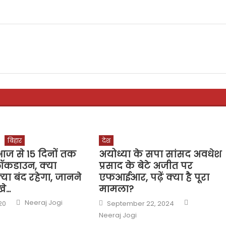
बिहार
देश
 आज से 15 दिनों तक
अयोध्या के सपा सांसद अवधेश
लॉकडाउन, क्या
प्रसाद के बेटे अजीत पर
्या बंद रहेगा, जानने
एफआईआर, पढ़ें क्या है पूरा
खे…
मामला?
Author
Author
Posted
Neeraj Jogi
20
September 22, 2024
on
Neeraj Jogi