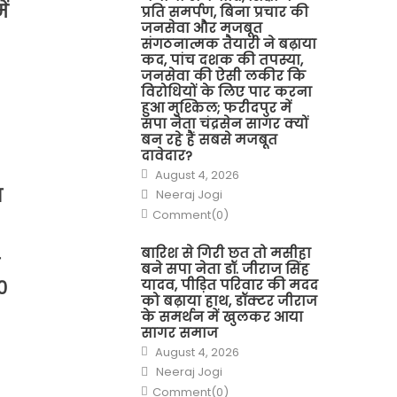
ें
प्रति समर्पण, बिना प्रचार की
जनसेवा और मजबूत
संगठनात्मक तैयारी ने बढ़ाया
कद, पांच दशक की तपस्या,
जनसेवा की ऐसी लकीर कि
विरोधियों के लिए पार करना
हुआ मुश्किल; फरीदपुर में
सपा नेता चंद्रसेन सागर क्यों
बन रहे हैं सबसे मजबूत
दावेदार?
Posted
August 4, 2026
on
Author
श
Neeraj Jogi
Comment(0)
बारिश से गिरी छत तो मसीहा
बने सपा नेता डॉ. जीराज सिंह
0
यादव, पीड़ित परिवार की मदद
को बढ़ाया हाथ, डॉक्टर जीराज
के समर्थन में खुलकर आया
सागर समाज
Posted
August 4, 2026
on
Author
Neeraj Jogi
Comment(0)