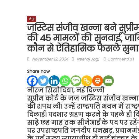
देश
जस्टिस संजीव खन्ना बने सुप्रीम
की 45 मामलों की सुनवाई, जा
कौन से ऐतिहासिक फैसले सुना 
Posted
Author
November 12, 2024
Neeraj Jogi
Comment(0)
on
Share now
नीरज सिसौदिया, नई दिल्ली
सुप्रीम कोर्ट के जज जस्टिस संजीव खन्ना
की शपथ ली। उन्हें राष्ट्रपति भवन में राष्
दिलाई। पदभार ग्रहण करने के पहले ही 
साढ़े छह माह तक सीजेआई के पद पर रहेंग
पर उपराष्ट्रपति जगदीप धनखड़, प्रधानमंत्री 
के पूर्व मुख्य न्यायाधीश डी वाई चंद्रचूड़ क