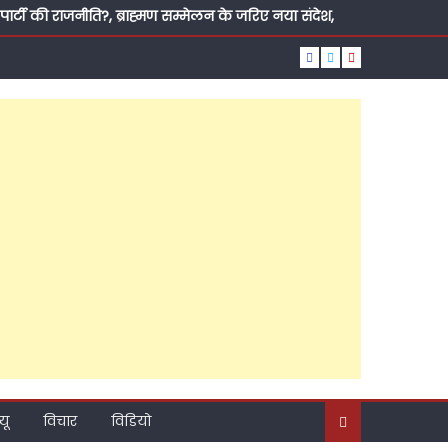
्टी की राजनीति?, ब्राह्मण सम्मेलन के जरिए नया संदेश,
़ाया कद, पांच दशक की तपस्या, जनसेवा की ऐसी लकीर कि
ूत दावेदार?
थ, डॉक्टर जीराज के समर्थन में खुलकर आया सागर समाज
ा प्रत्याशी बनने की कामना की
ा तो समर्थकों से खुद को ही घोषित करवा दिया उम्मीदवार,
नसभा सीट से कथित तौर पर स्वयंभू उम्मीदवार बन गईं सुप्रिया
यू
विचार
विडियो