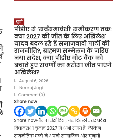
यूपी
पीडीए से ‘सर्वसमावेशी’ समीकरण तक:
े
क्या 2027 की जीत के लिए अखिलेश
यादव बदल रहे हैं समाजवादी पार्टी की
को
राजनीति?, ब्राह्मण सम्मेलन के जरिए
ष
नया संदेश, क्या पीडीए वोट बैंक को
े
बचाते हुए सवर्णों का भरोसा जीत पाएंगे
अखिलेश?
Posted
।
August 6, 2026
on
Author
ा
Neeraj Jogi
Comment(0)
Share now
ी
े
Share nowनीरज सिसौदिया, नई दिल्ली उत्तर प्रदेश
विधानसभा चुनाव 2027 में अभी समय है, लेकिन
राजनीतिक दलों ने अपनी सामाजिक और चुनावी
ा