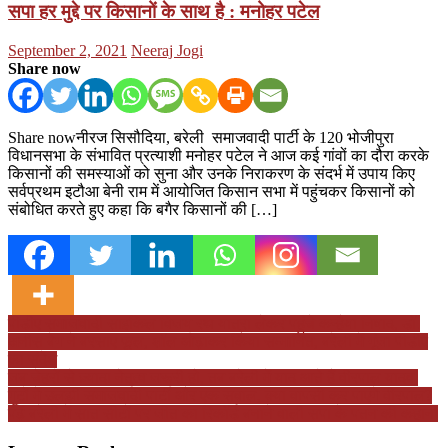
सपा हर मुद्दे पर किसानों के साथ है : मनोहर पटेल
Posted
Author
September 2, 2021
Neeraj Jogi
on
Share now
Share nowनीरज सिसौदिया, बरेली समाजवादी पार्टी के 120 भोजीपुरा
विधानसभा के संभावित प्रत्याशी मनोहर पटेल ने आज कई गांवों का दौरा करके
किसानों की समस्याओं को सुना और उनके निराकरण के संदर्भ में उपाय किए
सर्वप्रथम इटौआ बेनी राम में आयोजित किसान सभा में पहुंचकर किसानों को
संबोधित करते हुए कहा कि बगैर किसानों की […]
Post
पीडीए समाजवादी साइकिल विजय रथ यात्रा लेकर पहुंचे कन्हैया निषाद, डॉ.
अनीस बेग ने बरसाए फूल, शॉल ओढ़ाकर किया सम्मानित, बरेली में गूंजा पीडीए
navigation
का संदेश
जब चेहरों से ज़्यादा नेतृत्व जरूरी हो, तब बरेली में याद आते हैं वीरपाल यादव,
गुटों में उलझी समाजवादी पार्टी और एक सवाल, क्या वापसी कर पाएंगे वीरपाल?
पढ़ें बरेली में सात सीटों पर जीत का रिकॉर्ड बनाने वाली सपा के पतन की कहानी