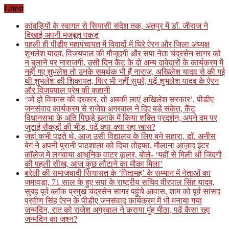
Skip
Latest
to
कांवड़ियों के स्वागत से सियासी संदेश तक, अंतपुर में डॉ. जीराज ने
content
दिखाई अपनी मजबूत पकड़
पहली ही पीडीए महापंचायत में विवादों में घिरे ऐरन और जिला अध्यक्ष
शुभलेश यादव, विजयपाल की मौजूदगी और सपा नेता चंद्रसेन सागर को
न बुलाने पर नाराजगी, उसी दिन कैंट के दो अन्य दावेदारों के कार्यक्रम में
नहीं गए शुभलेश तो उनके समर्थक भी हैं नाराज, अखिलेश यादव से की गई
थी शुभलेश की शिकायत, फिर भी नहीं सुधरे, पढ़ें शुभलेश यादव के ऐरन
और विजयपाल प्रेम की कहानी
‘जो हो विकास की दरकार, तो अबकी लाएं अखिलेश सरकार’, पीडीए
जनसंवाद कार्यक्रम से राजेश अग्रवाल ने दिए बड़े संकेत, कैंट
विधानसभा के अति पिछड़े इलाके में किया शक्ति प्रदर्शन, अपने दम पर
जुटाई सैकड़ों की भीड़, पढ़ें क्या-क्या रहा खास?
जहां कभी पढ़ते थे, आज उसी विद्यालय के लिए बने सहारा, डॉ. अनीस
बेग ने अपनी पुरानी पाठशाला को दिया तोहफा, मौलाना आज़ाद इंटर
कॉलेज में लगवाया आधुनिक वाटर कूलर, बोले- ‘यहीं से मिली थी जिंदगी
की पहली सीख, आज कुछ लौटाने का मौका मिला’
बरेली की समाजवादी सियासत के ‘पितामह’ के सम्मान में नेताओं का
जमावड़ा, 71 साल के हुए सपा के राष्ट्रीय सचिव वीरपाल सिंह यादव,
सुबह पूर्व ब्लॉक प्रमुख चंद्रसेन सागर पहुंचे आवास, शाम को पूर्व सांसद
प्रवीण सिंह ऐरन के पीडीए जनसंवाद कार्यक्रम में भी मनाया गया
जन्मदिन, रात को राजेश अग्रवाल ने कराया मुंह मीठा, पढ़ें कैसा रहा
जन्मदिन का जश्न?