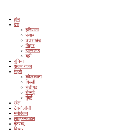
होम
देश
हरियाणा
पंजाब
उत्तराखंड
बिहार
झारखण्ड
यूपी
दुनिया
अजब-गजब
मेट्रो
कोलकाता
दिल्ली
चंडीगढ़
चेन्नई
मुंबई
खेल
टेक्नोलॉजी
मनोरंजन
लाइफस्टाइल
इंटरव्यू
विचार