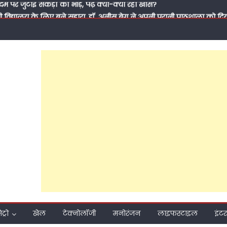
सी विद्यालय के लिए बने सहारा, डॉ. अनीस बेग ने अपनी पुरानी पाठशाला को 
से मिली थी जिंदगी की पहली सीख, आज कुछ लौटाने का मौका मिला’
के ‘पितामह’ के सम्मान में नेताओं का जमावड़ा, 71 साल के हुए सपा के राष्ट्री
ा केक, शाम को पूर्व सांसद प्रवीण सिंह ऐरन के पीडीए जनसंवाद कार्यक्रम में
दिन का जश्न?
मीकरण तक: क्या 2027 की जीत के लिए अखिलेश यादव बदल रहे हैं समाजवादी पार
ाते हुए सवर्णों का भरोसा जीत पाएंगे अखिलेश?
 प्रति समर्पण, बिना प्रचार की जनसेवा और मजबूत संगठनात्मक तैयारी ने बढ
 हुआ मुश्किल; फरीदपुर में सपा नेता चंद्रसेन सागर क्यों बन रहे हैं सबसे मजब
ो अबकी लाएं अखिलेश सरकार’, पीडीए जनसंवाद कार्यक्रम से राजेश अग्रवाल ने 
दम पर जुटाई सैकड़ों की भीड़, पढ़ें क्या-क्या रहा खास?
ेट्रो
खेल
टेक्नोलॉजी
मनोरंजन
लाइफस्टाइल
इंटर