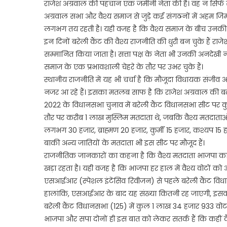
राजेश अग्रवाल की पहचान एक जमीनी नेता की है। वह न सिर्फ समाज
अग्रवाल सभा और वैश्य समाज से जुड़े कई संगठनों में अहम जिम्म
लगभग तय रहती है। यही वजह है कि वैश्य समाज के बीच उनकी स्व
इन दिनों बरेली कैंट की वैश्य राजनीति की धुरी बन चुके हैं राजेश
सम्मानित किया जाता है। सत्ता पक्ष के नेता भी उनकी अनदेखी न
समाज के एक प्रभावशाली चेहरे के तौर पर उभर चुके हैं।
स्थानीय राजनीति में यह भी चर्चा है कि मौजूदा विधायक संजीव
नजर आ रहे हैं। इसका मतलब साफ है कि राजेश अग्रवाल की बढ़त
2022 के विधानसभा चुनाव में बरेली कैंट विधानसभा सीट पर
तौर पर करीब 1 लाख मुस्लिम मतदाता थे, जबकि वैश्य मतदाता
लगभग 30 हजार, ब्राह्मण 20 हजार, कुर्मी 15 हजार, कश्यप 
बाकी अन्य जातियों के मतदाता भी इस सीट पर मौजूद हैं।
राजनीतिक जानकारों का कहना है कि वैश्य मतदाता भाजपा का 
खड़ा रहता है। यही वजह है कि भाजपा हर हाल में वैश्य वोटों को 
एसआईआर (स्पेशल इंटेंसिव रिवीजन) से पहले बरेली कैंट विध
हालांकि, एसआईआर के बाद यह संख्या कितनी रह जाएगी, इसका 
बरेली कैंट विधानसभा (125) में कुल 1 लाख 34 हजार 933 वो
भाजपा और सपा दोनों ही इस बात को लेकर सतर्क हैं कि कहीं व