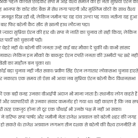
 ठीक पहले कांग्रेस छोड़कर सपा में आई वैश्य समाज की ही नेता सुप्रिया ऐरन क
वह भाजपा के कोर वोट बैंक में सेंध लगा पाएगी और मुस्लिम वोटों के साथ वैश्य
 मजबूत दिख रही थी, लेकिन जमीन पर यह दांव उल्टा पड़ गया। नतीजा यह हुआ
र फिर बरेली कैंट सीट से खाली हाथ लौटना पड़ा।
ज्यादा सुप्रिया ऐरन की हार थी। सपा ने जाति का चुनाव तो सही किया, लेकिन
पार्टी को चुकानी पड़ी।
हरे नहीं थे। बरेली की जनता उन्हें कई बार मौका दे चुकी थी। कभी सांसद
। लेकिन इन मौकों के बावजूद ऐरन दंपति जनता की उम्मीदों पर खरे नहीं
ेंसी का माहौल बन चुका था।
बड़ा चुनाव नहीं जीत सका। प्रवीण सिंह ऐरन लगातार लोकसभा चुनाव हारत
ार-बार नकारा। एक समय तो ऐसा भी आया जब सुप्रिया ऐरन बरेली कैंट विधानसभा
की एक बड़ी वजह उनका वीआईपी अंदाज भी माना जाता है। स्थानीय लोग कहते हैं
ओं और व्यापारियों से उनका संवाद कमजोर हो गया था। यही कारण है कि जब सप
पूरी तरह एकजुट होना तो दूर एक चौथाई भी उनके पक्ष में नहीं आ सका।
 ने वरिष्ठ सपा पार्षद और जमीनी नेता राजेश अग्रवाल को बरेली शहर की जगह
र हो सकते थे। राजेश अग्रवाल लगभग तीन दशक से बरेली की वैश्य राजनीति में