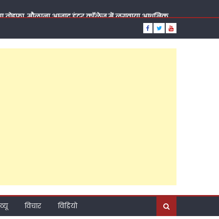
दिया तोहफा, मौलाना आज़ाद इंटर कॉलेज में लगवाया आधुनिक
य सचिव वीरपाल सिंह यादव, सुबह पूर्व ब्लॉक प्रमुख चंद्रसेन
 भी मनाया गया जन्मदिन, रात को राजेश अग्रवाल ने कराया मुंह
्टी की राजनीति?, ब्राह्मण सम्मेलन के जरिए नया संदेश,
़ाया कद, पांच दशक की तपस्या, जनसेवा की ऐसी लकीर कि
ूत दावेदार?
दिए बड़े संकेत, कैंट विधानसभा के अति पिछड़े इलाके में
व्यू
विचार
विडियो