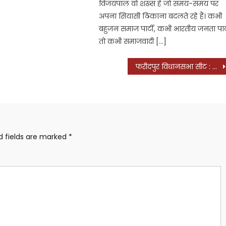
विजयपाल वो शख्स हैं जो समय-समय पर
अपना सियासी ठिकाना बदलते रहे हैं। कभी
बहुजन समाज पार्टी, कभी भारतीय जनता पार्
तो कभी समाजवादी […]
फरीदपुर विधानसभा सीट : बिखर गए जाटव, टूटने लगे यादव, सपा के पूर्व प्रत्याशी विजयपाल सिंह के खिलाफ 25 गांवों के यादव नेताओं और प्रधानों ने की बैठक, कहीं पराजय की वजह न बन जाए सपा का ‘विजय प्रेम’, पढ़ें क्या है पूरा मामला?
d fields are marked
*