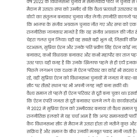
वर्ष 2022 के विधानसभा चुनाव में समाजवादी पार्टी ने चुनाव से
मैदान में उतारा। सपा को उम्मीद थी कि वैश्य प्रत्याशी उतारकर 
वोटों का संतुलन बनाकर चुनाव जीत लेगी। रणनीति कागजों पर
कि भाजपा के संजीव अग्रवाल चुनाव जीत गए और सपा को एक बा
राजनीतिक जानकार मानते हैं कि यह संजीव अग्रवाल की जीत से 
चेहरा गलत चुन लिया। यही वह सबसे बड़ी भूल थी, जिसकी कीमत 
दरअसल, सुप्रिया ऐरन और उनके पति प्रवीण सिंह ऐरन कोई नए चे
बनाकर, कभी विधायक बनाकर और कभी महापौर का ताज पहनाकर
उतर पाए। यही वजह है कि उनके खिलाफ पहले से ही एंटी इनकंब
पिछले लगभग एक दशक में ऐरन परिवार का कोई भी सदस्य कोई 
रहे, वहीं सुप्रिया ऐरन को विधानसभा चुनावों में जनता ने ब
सीट पर तीसरे स्थान पर भी अपनी जगह नहीं बना सकी थीं।
वैश्य समाज तो पहले ही ऐरन परिवार से दूरी बना चुका था। इस
कि ऐरन दंपति जनता से दूरी बनाकर चलने लगे थे। कार्यकर्ता
ने 2022 में सुप्रिया ऐरन को उम्मीदवार बनाया तो वैश्य समाज 
राजनीतिक हलकों में यह चर्चा आम है कि अगर समाजवादी पार्टी
कैंट विधानसभा सीट से मैदान में उतारा होता तो नतीजे कुछ औ
सक्रिय हैं और समाज के बीच उनकी मजबूत पकड़ मानी जाती है।