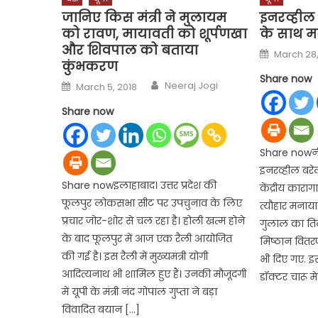
जानिए किस मंत्री ने मुलायम
इनरव्हील ब
को रावण, मायावती को शूर्पणखा
के साथ म
और शिवपाल को बताया
Posted
March 28,
on
कुंभकरण
Share now
Author
Posted
Neeraj Jogi
March 5, 2018
on
Share now
Share nowनी
इनरव्हील बरेल
Share nowइलाहाबाद। उत्तर प्रदेश की
केंद्रीय कारा
फूलपुर लोकसभा सीट पर उपचुनाव के लिए
त्यौहार मनाय
प्रचार जोर-शोर से चल रहा है। होली खत्म होने
गुलाल का त
के बाद फूलपुर में आज एक रैली आयोजित
मिष्ठान वितरण
की गई है। इस रैली में मुख्यमंत्री योगी
भी दिए गए. इ
आदित्यनाथ भी शामिल हुए हैं। उनकी मौजूदगी
डॉक्टर चारू मे
में यूपी के मंत्री नंद गोपाल गुप्ता ने बड़ा
विवादित बयान […]