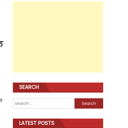
ल
SEARCH
ती
Search
for:
LATEST POSTS