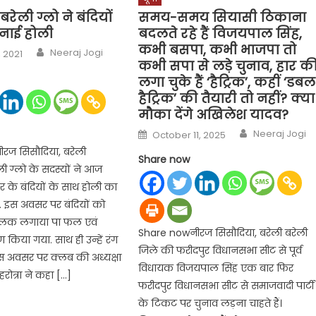
रेली ग्लो ने बंदियों
समय-समय सियासी ठिकाना
नाई होली
बदलते रहे हैं विजयपाल सिंह,
कभी बसपा, कभी भाजपा तो
Author
Neeraj Jogi
 2021
कभी सपा से लड़े चुनाव, हार क
लगा चुके हैं ‘हैट्रिक’, कहीं ‘डबल
हैट्रिक’ की तैयारी तो नहीं? क्या
मौका देंगे अखिलेश यादव?
Author
Posted
Neeraj Jogi
October 11, 2025
on
रज सिसौदिया, बरेली
Share now
ी ग्लो के सदस्यों ने आज
गार के बंदियों के साथ होली का
ा. इस अवसर पर बंदियों को
िलक लगाया पा फल एवं
Share nowनीरज सिसौदिया, बरेली बरेली
 किया गया. साथ ही उन्हें रंग
जिले की फरीदपुर विधानसभा सीट से पूर्व
स अवसर पर क्लब की अध्यक्षा
विधायक विजयपाल सिंह एक बार फिर
हरोत्रा ने कहा […]
फरीदपुर विधानसभा सीट से समाजवादी पार्टी
के टिकट पर चुनाव लड़ना चाहते हैं।