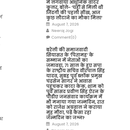
में लगवाया आधुनिक वाटर
कूलर, बोले- ‘यहीं से मिली थी
जिंदगी की पहली सीख, आज
्ग
कुछ लौटाने का मौका मिला’
Posted
August 7, 2026
on
Author
Neeraj Jogi
Comment(0)
ं
बरेली की समाजवादी
सियासत के ‘पितामह’ के
सम्मान में नेताओं का
जमावड़ा, 71 साल के हुए सपा
रह
के राष्ट्रीय सचिव वीरपाल सिंह
यादव, सुबह पूर्व ब्लॉक प्रमुख
चंद्रसेन सागर ने आवास
पहुंचकर काटा केक, शाम को
पूर्व सांसद प्रवीण सिंह ऐरन के
पीडीए जनसंवाद कार्यक्रम में
भी मनाया गया जन्मदिन, रात
को राजेश अग्रवाल ने कराया
मुंह मीठा, पढ़ें कैसा रहा
जन्मदिन का जश्न?
पर
Posted
August 7, 2026
on
Author