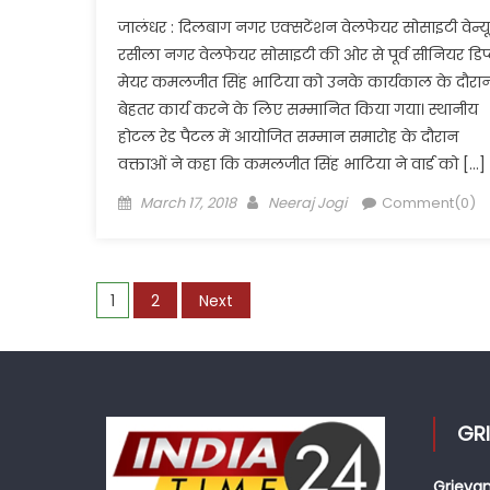
जालंधर : दिलबाग नगर एक्सटेंशन वेलफेयर सोसाइटी वेन्यू
रसीला नगर वेलफेयर सोसाइटी की ओर से पूर्व सीनियर डिप्
मेयर कमलजीत सिंह भाटिया को उनके कार्यकाल के दौरा
बेहतर कार्य करने के लिए सम्मानित किया गया। स्थानीय
होटल रेड पैटल में आयोजित सम्मान समारोह के दौरान
वक्ताओं ने कहा कि कमलजीत सिंह भाटिया ने वार्ड को […]
Posted
Author
March 17, 2018
Neeraj Jogi
Comment(0)
on
Posts
1
2
Next
pagination
GR
Grievan