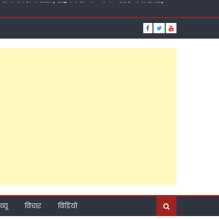
़ाया कद, पांच दशक की तपस्या, जनसेवा की ऐसी लकीर कि
ूत दावेदार?
थ, डॉक्टर जीराज के समर्थन में खुलकर आया सागर समाज
ा प्रत्याशी बनने की कामना की
ा तो समर्थकों से खुद को ही घोषित करवा दिया उम्मीदवार,
नसभा सीट से कथित तौर पर स्वयंभू उम्मीदवार बन गईं सुप्रिया
्टी की राजनीति?, ब्राह्मण सम्मेलन के जरिए नया संदेश,
व्यू
विचार
विडियो