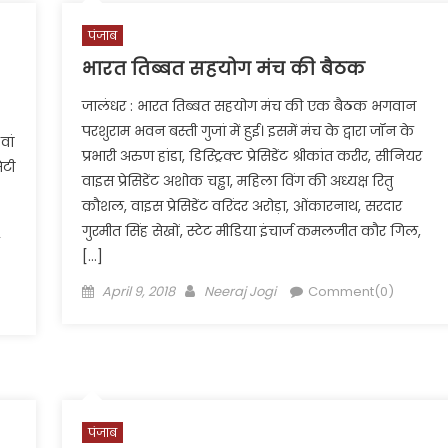
पंजाब
भारत तिब्बत सहयोग मंच की बैठक
जालंधर : भारत तिब्बत सहयोग मंच की एक बैठक भगवान
परशुराम भवन बस्ती गुजां में हुई। इसमें मंच के द्वारा जॉन के
वां
प्रभारी अरुण हांडा, डिस्ट्रिक्ट प्रेसिडेंट श्रीकांत करीर, सीनियर
ेटी
वाइस प्रेसिडेंट अशोक चड्ढा, महिला विंग की अध्यक्ष रितु
कौशल, वाइस प्रेसिडेंट वरिंदर अरोड़ा, ओंकारनाथ, सरदार
गुरमीत सिंह सेखों, स्टेट मीडिया इंचार्ज कमलजीत कौर गिल,
[…]
Posted
Author
April 9, 2018
Neeraj Jogi
Comment(0)
on
पंजाब