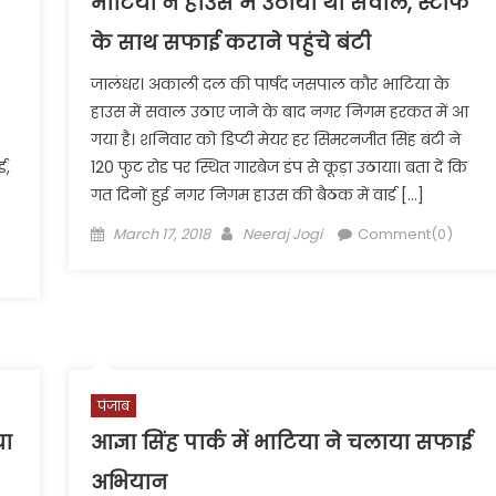
भाटिया ने हाउस में उठाया था सवाल, स्टाफ
के साथ सफाई कराने पहुंचे बंटी
जालंधर। अकाली दल की पार्षद जसपाल कौर भाटिया के
हाउस में सवाल उठाए जाने के बाद नगर निगम हरकत में आ
गया है। शनिवार को डिप्टी मेयर हर सिमरनजीत सिंह बंटी ने
ड,
120 फुट रोड पर स्थित गारबेज डंप से कूड़ा उठाया। बता दें कि
गत दिनों हुई नगर निगम हाउस की बैठक में वार्ड […]
Posted
Author
March 17, 2018
Neeraj Jogi
Comment(0)
on
पंजाब
या
आज्ञा सिंह पार्क में भाटिया ने चलाया सफाई
अभियान