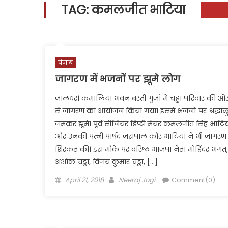
TAG:
कमलजीत भाटिया
पंजाब
जागरण में भजनों पर झूमे लोग
जालंधर। कमालिया भवन बस्ती गुजां में चड्ढा परिवार की ओ
से जागरण का आयोजन किया गया। इसमें भजनों पर श्रद्धाल
जमकर झूमे। पूर्व सीनियर डिप्टी मेयर कमलजीत सिंह भाटि
और उनकी पत्नी पार्षद जसपाल कौर भाटिया ने भी जागरण म
शिरकत की। इस मौके पर वरिष्ठ भाजपा नेता मोहिंदर भगत,
अशोक चड्ढा, विजय कुमार चड्ढा, […]
Posted
Author
April 21, 2018
Neeraj Jogi
Comment(0)
on