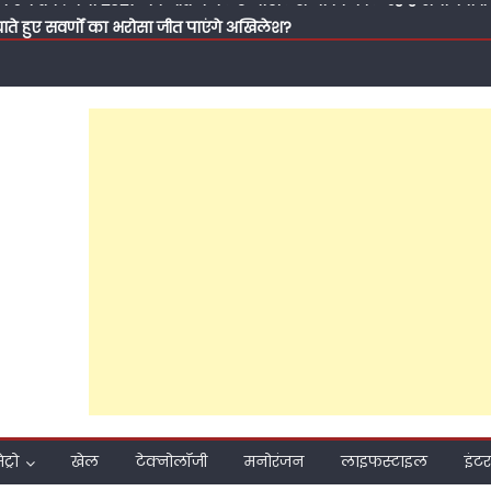
ाते हुए सवर्णों का भरोसा जीत पाएंगे अखिलेश?
 प्रति समर्पण, बिना प्रचार की जनसेवा और मजबूत संगठनात्मक तैयारी ने बढ
 हुआ मुश्किल; फरीदपुर में सपा नेता चंद्रसेन सागर क्यों बन रहे हैं सबसे मजब
ा बने सपा नेता डॉ. जीराज सिंह यादव, पीड़ित परिवार की मदद को बढ़ाया हा
ुंचे डॉ. जीराज सिंह यादव, भोलेनाथ से मांगा आशीर्वाद; ग्रामीणों ने 2027 में सप
यासत के बुझते हुए चिराग, सपा सुप्रीमो अखिलेश यादव ने टिकट घोषित नहीं किय
ले पोस्टर भी सोशल मीडिया पर करवा दिए वायरल, पढ़ें कैसे बरेली कैंट विधा
पी
मीकरण तक: क्या 2027 की जीत के लिए अखिलेश यादव बदल रहे हैं समाजवादी पार
ाते हुए सवर्णों का भरोसा जीत पाएंगे अखिलेश?
ेट्रो
खेल
टेक्नोलॉजी
मनोरंजन
लाइफस्टाइल
इंटर