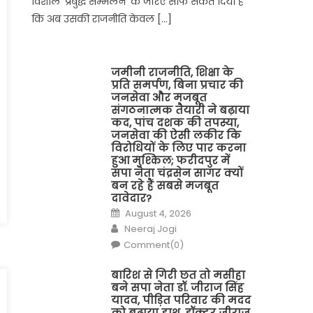
विशाल ‘प्रबुद्ध सम्मेलन’ के जरिए साफ संकेत दिया है
कि अब उसकी राजनीति केवल […]
जमीनी राजनीति, शिक्षा के
प्रति समर्पण, बिना प्रचार की
जनसेवा और मजबूत
संगठनात्मक तैयारी ने बढ़ाया
कद, पांच दशक की तपस्या,
जनसेवा की ऐसी लकीर कि
विरोधियों के लिए पार करना
हुआ मुश्किल; फरीदपुर में
सपा नेता चंद्रसेन सागर क्यों
बन रहे हैं सबसे मजबूत
दावेदार?
Posted
August 4, 2026
on
Author
Neeraj Jogi
Comment(0)
बारिश से गिरी छत तो मसीहा
बने सपा नेता डॉ. जीराज सिंह
यादव, पीड़ित परिवार की मदद
को बढ़ाया हाथ, डॉक्टर जीराज