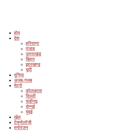
होम
देश
हरियाणा
पंजाब
उत्तराखंड
बिहार
झारखण्ड
यूपी
दुनिया
अजब-गजब
मेट्रो
कोलकाता
दिल्ली
चंडीगढ़
चेन्नई
मुंबई
खेल
टेक्नोलॉजी
मनोरंजन