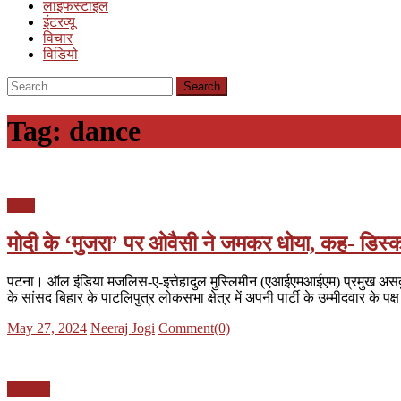
लाइफस्टाइल
इंटरव्यू
विचार
विडियो
Search
for:
Tag:
dance
बिहार
मोदी के ‘मुजरा’ पर ओवैसी ने जमकर धोया, कह- डिस्को, 
पटना। ऑल इंडिया मजलिस-ए-इत्तेहादुल मुस्लिमीन (एआईएमआईएम) प्रमुख असदुद्दीन 
के सांसद बिहार के पाटलिपुत्र लोकसभा क्षेत्र में अपनी पार्टी के उम्मीदवार के पक
Posted
Author
May 27, 2024
Neeraj Jogi
Comment(0)
on
मनोरंजन