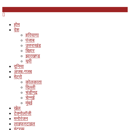
होम
देश
हरियाणा
पंजाब
उत्तराखंड
बिहार
झारखण्ड
यूपी
दुनिया
अजब-गजब
मेट्रो
कोलकाता
दिल्ली
चंडीगढ़
चेन्नई
मुंबई
खेल
टेक्नोलॉजी
मनोरंजन
लाइफस्टाइल
इंटरव्यू