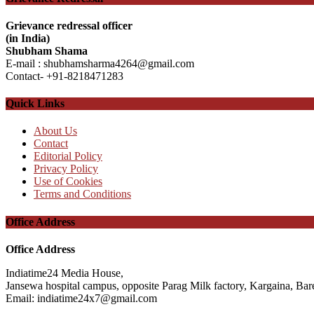
Grievance redressal officer
(in India)
Shubham Shama
E-mail : shubhamsharma4264@gmail.com
Contact- +91-8218471283
Quick Links
About Us
Contact
Editorial Policy
Privacy Policy
Use of Cookies
Terms and Conditions
Office Address
Office Address
Indiatime24 Media House,
Jansewa hospital campus, opposite Parag Milk factory, Kargaina, Barei
Email: indiatime24x7@gmail.com