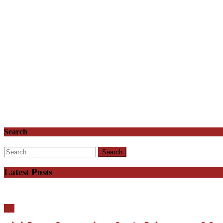
Search
Search
for:
Latest Posts
यूपी