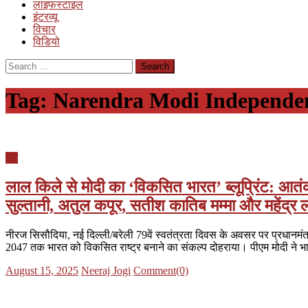
लाइफस्टाइल
इंटरव्यू
विचार
विडियो
Search
for:
Tag:
Narendra Modi Independen
देश
लाल किले से मोदी का ‘विकसित भारत’ ब्लूप्रिंट: आत
सुल्तानी, अतुल कपूर, सतीश कातिब मम्मा और महेंद्र ल
नीरज सिसौदिया, नई दिल्ली/बरेली 79वें स्वतंत्रता दिवस के अवसर पर प्रधानमंत्र
2047 तक भारत को विकसित राष्ट्र बनाने का संकल्प दोहराया। पीएम मोदी ने भ
Posted
Author
August 15, 2025
Neeraj Jogi
Comment(0)
on