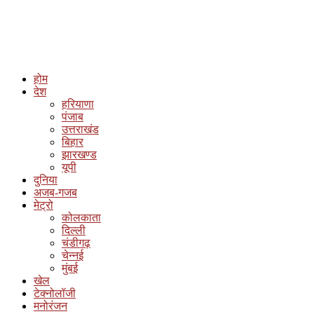
होम
देश
हरियाणा
पंजाब
उत्तराखंड
बिहार
झारखण्ड
यूपी
दुनिया
अजब-गजब
मेट्रो
कोलकाता
दिल्ली
चंडीगढ़
चेन्नई
मुंबई
खेल
टेक्नोलॉजी
मनोरंजन