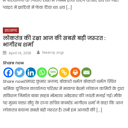
में परियोजना के निकट रास्ते में निर्मम हत्या करने के.बाद शव को जीरो
प्वांइट में झाडियों में फेंक दिया था। शव […]
झारखण्ड
लोकतंत्र की रक्षा आज की सबसे बड़ी जरूरत :
भागीरथ शर्मा
Author
Posted
Neeraj Jogi
April 14, 2018
on
Share now
Share nowरामचंद्र कुमार अंजना, बोकारो थर्मल बोकारो थर्मल स्थित
श्रमिक यूनियन कार्यालय परिसर में माकपा बेरमो लोकल कमिटी के द्वारा
संविधान निर्माता बाबा साहब भीमराव अंबेडकर की जयंती मनाई गई। मौके
पर मुख्य वक्ता सीटू के राज्य सचिव कामरेड भागीरथ शर्मा ने कहा कि आज
लोकतंत्र बचाना सबसे बड़ी जरूरत है। तभी हम आजादी की […]