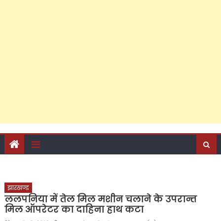
जनसेवा की ऐसी लकीर कि विरोधियों के लिए पार करना हुआ
मुश्किल; फरीदपुर में सपा नेता चंद्रसेन सागर क्यों बन रहे हैं सबसे
मजबूत दावेदार?
‘जो हो विकास की दरकार, तो अबकी लाएं अखिलेश सरकार’, पीडीए
जनसंवाद कार्यक्रम से राजेश अग्रवाल ने दिए बड़े संकेत, कैंट
विधानसभा के अति पिछड़े इलाके में किया शक्ति प्रदर्शन, अपने दम पर
जुटाई सैकड़ों की भीड़, पढ़ें क्या-क्या रहा खास?
झारखण्ड
ललपनिया में तेल मिल मशीन चलाने के उपरान्त
मिल ऑपरेटर का दाहिना हाथ कटा