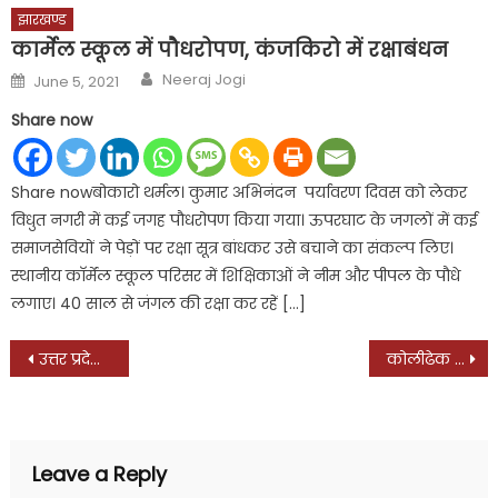
झारखण्ड
कार्मेल स्कूल में पौधरोपण, कंजकिरो में रक्षाबंधन
Author
Posted
Neeraj Jogi
June 5, 2021
on
Share now
Share nowबोकारो थर्मल। कुमार अभिनंदन पर्यावरण दिवस को लेकर
विधुत नगरी में कई जगह पौधरोपण किया गया। ऊपरघाट के जगलों में कई
समाजसेवियों ने पेड़ों पर रक्षा सूत्र बांधकर उसे बचाने का संकल्प लिए।
स्थानीय काॅर्मेंल स्कूल परिसर में शिक्षिकाओं ने नीम और पीपल के पौधे
लगाए। 40 साल से जंगल की रक्षा कर रहें […]
Post
उत्तर प्रदेश में रावण राज से बदतर योगी राज : इंजी. मोहम्मद हैदर
कोलीढेक झील निर्माण कार्य में नहीं होगी देरी : फर्त्याल
navigation
Leave a Reply