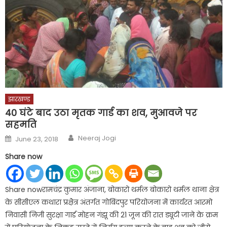
झारखण्ड
40 घंटे बाद उठा मृतक गार्ड का शव, मुआवजे पर
सहमति
Author
Posted
Neeraj Jogi
June 23, 2018
on
Share now
Share nowरामचंद्र कुमार अंजाना, बोकारो थर्मल बोकारो थर्मल थाना क्षेत्र
के सीसीएल कथारा प्रक्षेेेत्र अंतर्गत गोबिंंदपुर परियोजना मेंं कार्यरत आरमो
निवासी निजी सुरक्षा गार्ड मोहन गंझू की 21 जून की रात ड्यूटी जाने के क्रम