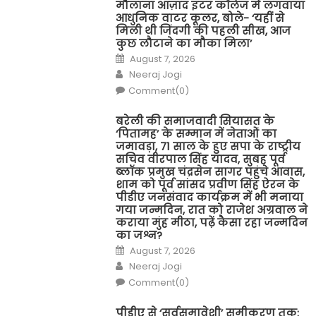
मौलाना आज़ाद इंटर कॉलेज में लगवाया
आधुनिक वाटर कूलर, बोले- ‘यहीं से
मिली थी जिंदगी की पहली सीख, आज
कुछ लौटाने का मौका मिला’
Posted
August 7, 2026
on
Author
Neeraj Jogi
Comment(0)
बरेली की समाजवादी सियासत के
‘पितामह’ के सम्मान में नेताओं का
जमावड़ा, 71 साल के हुए सपा के राष्ट्रीय
सचिव वीरपाल सिंह यादव, सुबह पूर्व
ब्लॉक प्रमुख चंद्रसेन सागर पहुंचे आवास,
शाम को पूर्व सांसद प्रवीण सिंह ऐरन के
पीडीए जनसंवाद कार्यक्रम में भी मनाया
गया जन्मदिन, रात को राजेश अग्रवाल ने
कराया मुंह मीठा, पढ़ें कैसा रहा जन्मदिन
का जश्न?
Posted
August 7, 2026
on
Author
Neeraj Jogi
Comment(0)
पीडीए से ‘सर्वसमावेशी’ समीकरण तक: