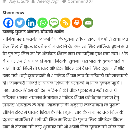
Posted
Author
July 6, 2018
Neeraj Jogi
Comment(0)
on
Share now
रामचंद्र कुमार अंजाना, बोकारो थर्मल
गोमिया प्रखंड अंतर्गत ललपनिया के पुराना शॉपिंग सेटर में वर्षो से संचालित
तेल मिल में शुक्रवार को मशीन चलाने के उपरान्त मिल मालिक बुधन साव
के पुत्र सह मिल मशीन ऑपरेटर शिवम साव का दाहिना हाथ कट गया । और
वे गंभीर रूप से घायल हो गया । जिसकी सुचना आस पास के दुकानदारों व
ग्रामीणों को मिली तो घायल ऑपरेटर शिवम को देखने मिल दूकान में भीड़
उमड़ पड़ी । वही दुकानदारों ने ऑपरेटर शिवम साव के परिवारों को जानकारी
दी । जानकारी मिलते ही घायल शिवम के घरवालों ने मिल दूकान पहुंचे ।
जहां. घायल शिवम को देख परिजनो की चीक पुकार मच गई । साथ ही
परिजन आनन -फानन में घायल ऑपरेटर शिवम को बेहतर इलाज हेतु
रामगढ़ अस्पताल ले गया । जानकारी के अनुसार ललपनिया के पुराना
सौपिंग सेंटर में घायल शिवम के पिता बुधन साव के नाम पर तेल मिल की
दूकान संचालित है । जो की मिल मालिक के पुत्र व मिल ऑपरेटर शिवम
साव ने रोजाना की तरह शुक्रवार को भी अपनी मिल दूकान को खोल रखा