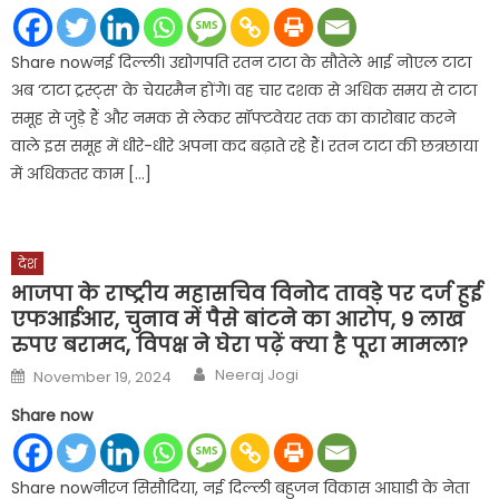
Share nowनई दिल्ली। उद्योगपति रतन टाटा के सौतेले भाई नोएल टाटा
अब ‘टाटा ट्रस्ट्स’ के चेयरमैन होंगे। वह चार दशक से अधिक समय से टाटा
समूह से जुड़े हैं और नमक से लेकर सॉफ्टवेयर तक का कारोबार करने
वाले इस समूह में धीरे-धीरे अपना कद बढ़ाते रहे हैं। रतन टाटा की छत्रछाया
में अधिकतर काम […]
देश
भाजपा के राष्ट्रीय महासचिव विनोद तावड़े पर दर्ज हुई
एफआईआर, चुनाव में पैसे बांटने का आरोप, 9 लाख
रुपए बरामद, विपक्ष ने घेरा पढ़ें क्या है पूरा मामला?
Author
Posted
Neeraj Jogi
November 19, 2024
on
Share now
Share nowनीरज सिसौदिया, नई दिल्ली बहुजन विकास आघाडी के नेता