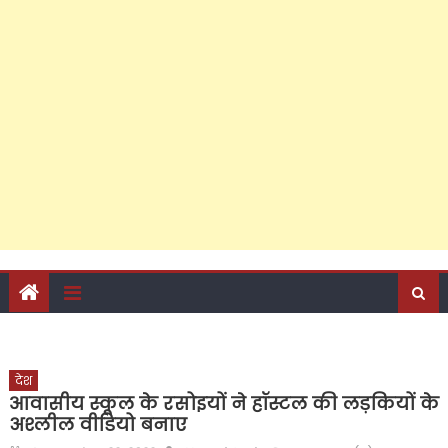
जनसेवा की ऐसी लकीर कि विरोधियों के लिए पार करना हुआ
मुश्किल; फरीदपुर में सपा नेता चंद्रसेन सागर क्यों बन रहे हैं सबसे
मजबूत दावेदार?
‘जो हो विकास की दरकार, तो अबकी लाएं अखिलेश सरकार’, पीडीए
जनसंवाद कार्यक्रम से राजेश अग्रवाल ने दिए बड़े संकेत, कैंट
विधानसभा के अति पिछड़े इलाके में किया शक्ति प्रदर्शन, अपने दम पर
जुटाई सैकड़ों की भीड़, पढ़ें क्या-क्या रहा खास?
देश
आवासीय स्कूल के रसोइयों ने हॉस्टल की लड़कियों के
अश्लील वीडियो बनाए