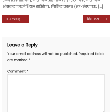
एनम सिक्योरिटीज), मोतीलाल ओसवाल (सह-संस्थापक, मोतीलाल
ओसवाल फाइनेंशियल सर्विसेज), निखिल कामथ (सह-संस्थापक, […]
Post
अल्लाह के दरबार में पहुंचे आरएसएस प्रमुख मोहन भागवत, इमाम इलियासी बोले- राष्ट्रपिता आ गए, पढ़ें पूरी खबर
विधानसभा में फिर सपा का हंगामा, पूरे दिन को लिए किया वॉकआउउट, पढ़ें और क्या-क्या हुआ विधानसभा में?
navigation
Leave a Reply
Your email address will not be published.
Required fields
are marked
*
Comment
*