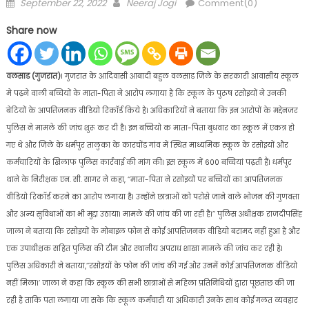
Posted
Author
September 22, 2022
Neeraj Jogi
Comment(0)
on
Share now
वलसाड (गुजरात)
। गुजरात के आदिवासी आबादी बहुल वलसाड जिले के सरकारी आवासीय स्कूल
मे पढ़ने वाली बच्चियों के माता-पिता ने आरोप लगाया है कि स्कूल के पुरुष रसोइयों ने उनकी
बेटियों के आपत्तिजनक वीडियो रिकॉर्ड किये है। अधिकारियों ने बताया कि इन आरोपों के मद्देनजर
पुलिस ने मामले की जांच शुरू कर दी है। इन बच्चियो क माता-पिता बुधवार का स्कूल में एकत्र हो
गए थे और जिले के धर्मपुर तालुका के कारचोंड गांव में स्थित माध्यमिक स्कूल के रसोइयों और
कर्मचारियों के खिलाफ पुलिस कार्रवाई की मांग की। इस स्कूल में 600 बच्चियां पढ़ती हैं। धर्मपुर
थाने के निरीक्षक एन. सी. सागर ने कहा, ‘‘माता-पिता ने रसोइयों पर बच्चियों का आपत्तिजनक
वीडियो रिकॉर्ड करने का आरोप लगाया है। उन्होंने छात्राओं को परोसे जाने वाले भोजन की गुणवत्ता
और अन्य सुविधाओं का भी मुद्दा उठाया। मामले की जांच की जा रही है।’’ पुलिस अधीक्षक राजदीपसिंह
जाला ने बताया कि रसोइयों के मोबाइल फोन से कोई आपत्तिजनक वीडियो बरामद नहीं हुआ है और
एक उपाधीक्षक सहित पुलिस की टीम और स्थानीय अपराध शाखा मामले की जांच कर रही है।
पुलिस अधिकारी ने बताया,‘‘रसोइयों के फोन की जांच की गई और उनमें कोई आपत्तिजनक वीडियो
नहीं मिला।’ जाला ने कहा कि स्कूल की सभी छात्राओं से महिला प्रतिनिधियों द्वारा पूछताछ की जा
रही है ताकि पता लगाया जा सके कि स्कूल कर्मचारी या अधिकारी उनके साथ कोई गलत व्यवहार