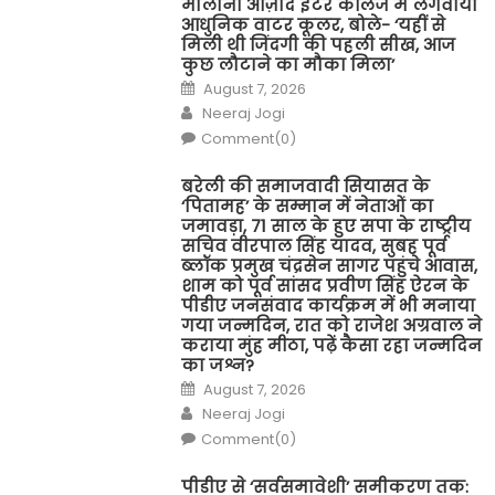
मौलाना आज़ाद इंटर कॉलेज में लगवाया
आधुनिक वाटर कूलर, बोले- ‘यहीं से
मिली थी जिंदगी की पहली सीख, आज
कुछ लौटाने का मौका मिला’
Posted
August 7, 2026
on
Author
Neeraj Jogi
Comment(0)
बरेली की समाजवादी सियासत के
‘पितामह’ के सम्मान में नेताओं का
जमावड़ा, 71 साल के हुए सपा के राष्ट्रीय
सचिव वीरपाल सिंह यादव, सुबह पूर्व
ब्लॉक प्रमुख चंद्रसेन सागर पहुंचे आवास,
शाम को पूर्व सांसद प्रवीण सिंह ऐरन के
पीडीए जनसंवाद कार्यक्रम में भी मनाया
गया जन्मदिन, रात को राजेश अग्रवाल ने
कराया मुंह मीठा, पढ़ें कैसा रहा जन्मदिन
का जश्न?
Posted
August 7, 2026
on
Author
Neeraj Jogi
Comment(0)
पीडीए से ‘सर्वसमावेशी’ समीकरण तक: