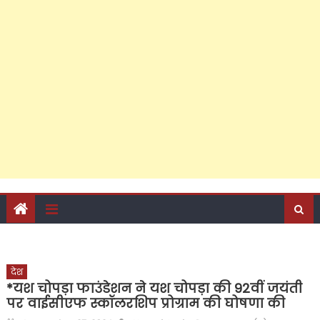
जनसेवा की ऐसी लकीर कि विरोधियों के लिए पार करना हुआ
मुश्किल; फरीदपुर में सपा नेता चंद्रसेन सागर क्यों बन रहे हैं सबसे
मजबूत दावेदार?
‘जो हो विकास की दरकार, तो अबकी लाएं अखिलेश सरकार’, पीडीए
जनसंवाद कार्यक्रम से राजेश अग्रवाल ने दिए बड़े संकेत, कैंट
विधानसभा के अति पिछड़े इलाके में किया शक्ति प्रदर्शन, अपने दम पर
जुटाई सैकड़ों की भीड़, पढ़ें क्या-क्या रहा खास?
देश
*यश चोपड़ा फाउंडेशन ने यश चोपड़ा की 92वीं जयंती
पर वाईसीएफ स्कॉलरशिप प्रोग्राम की घोषणा की