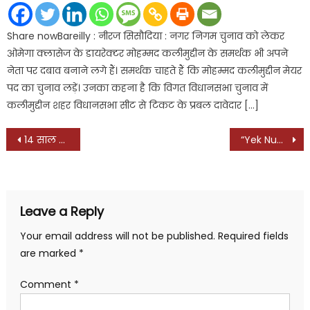
Share nowBareilly : नीरज सिसौदिया : नगर निगम चुनाव को लेकर
ओमेगा क्‍लासेज के डायरेक्‍टर मोहम्‍मद कलीमुद्दीन के समर्थक भी अपने
नेता पर दबाव बनाने लगे हैं। समर्थक चाहते हैं कि मोहम्‍मद कलीमुद्दीन मेयर
पद का चुनाव लड़ें। उनका कहना है कि विगत विधानसभा चुनाव में
कलीमुद्दीन शहर विधानसभा सीट से टिकट के प्रबल दावेदार […]
Post
14 साल की छात्रा से बलात्कार के मामले में थाना प्रभारी निलंबित, होटल में हुआ था गैंगरेप, शुरू हुई विभागीय जांच
“Yek Number” Brings The Extraordinary Story Of An Ordinary Young Man To The Screen
navigation
Leave a Reply
Your email address will not be published.
Required fields
are marked
*
Comment
*