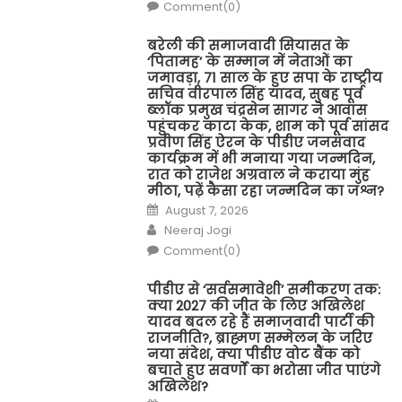
Comment(0)
बरेली की समाजवादी सियासत के
‘पितामह’ के सम्मान में नेताओं का
जमावड़ा, 71 साल के हुए सपा के राष्ट्रीय
सचिव वीरपाल सिंह यादव, सुबह पूर्व
ब्लॉक प्रमुख चंद्रसेन सागर ने आवास
पहुंचकर काटा केक, शाम को पूर्व सांसद
प्रवीण सिंह ऐरन के पीडीए जनसंवाद
कार्यक्रम में भी मनाया गया जन्मदिन,
रात को राजेश अग्रवाल ने कराया मुंह
मीठा, पढ़ें कैसा रहा जन्मदिन का जश्न?
Posted
August 7, 2026
on
Author
Neeraj Jogi
Comment(0)
पीडीए से ‘सर्वसमावेशी’ समीकरण तक:
क्या 2027 की जीत के लिए अखिलेश
यादव बदल रहे हैं समाजवादी पार्टी की
राजनीति?, ब्राह्मण सम्मेलन के जरिए
नया संदेश, क्या पीडीए वोट बैंक को
बचाते हुए सवर्णों का भरोसा जीत पाएंगे
अखिलेश?
Posted