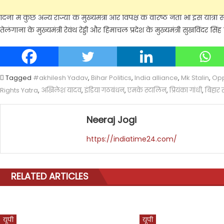
लेंगे, तो 30 अगस्त को उत्तर प्रदेश के पूर्व मुख्यमंत्री अखिलेश यादव यात्रा 
दिनों में कुछ अन्य राज्यों के मुख्यमंत्री और विपक्ष के वरिष्ठ नेता भी इस यात्रा से
तेलंगाना के मुख्यमंत्री रेवंथ रेड्डी और हिमाचल प्रदेश के मुख्यमंत्री सुखविंदर सिंह
Tagged
#akhilesh Yadav
,
Bihar Politics
,
India alliance
,
Mk Stalin
,
Opp
Rights Yatra
,
अखिलेश यादव
,
इंडिया गठबंधन
,
एमके स्टालिन
,
प्रियंका गांधी
,
बिहार 
Neeraj Jogi
https://indiatime24.com/
RELATED ARTICLES
यूपी
यूपी