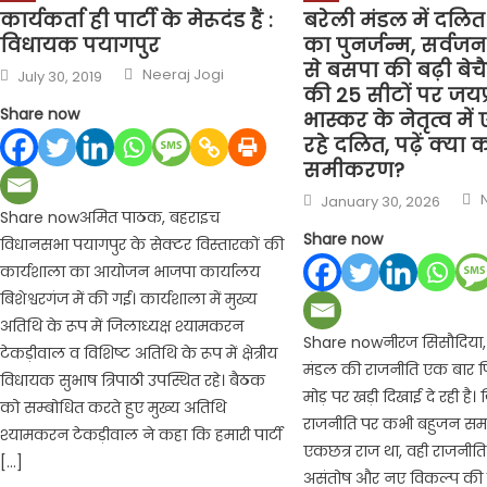
कार्यकर्ता ही पार्टी के मेरूदंड हैं :
बरेली मंडल में दलि
विधायक पयागपुर
का पुनर्जन्म, सर्वजन
से बसपा की बढ़ी बेच
Author
Posted
Neeraj Jogi
July 30, 2019
on
की 25 सीटों पर जयप
Share now
भास्कर के नेतृत्व मे
रहे दलित, पढ़ें क्या 
समीकरण?
Posted
January 30, 2026
on
Share nowअमित पाठक, बहराइच
Share now
विधानसभा पयागपुर के सेक्टर विस्तारकों की
कार्यशाला का आयोजन भाजपा कार्यालय
बिशेश्वरगंज में की गई। कार्यशाला में मुख्य
अतिथि के रूप में जिलाध्यक्ष श्यामकरन
Share nowनीरज सिसौदिया, 
टेकड़ीवाल व विशिष्ट अतिथि के रूप में क्षेत्रीय
मंडल की राजनीति एक बार फ
विधायक सुभाष त्रिपाठी उपस्थित रहे। बैठक
मोड़ पर खड़ी दिखाई दे रही है
को सम्बोधित करते हुए मुख्य अतिथि
राजनीति पर कभी बहुजन समाज
श्यामकरन टेकड़ीवाल ने कहा कि हमारी पार्टी
एकछत्र राज था, वही राजनीत
[…]
असंतोष और नए विकल्प की 