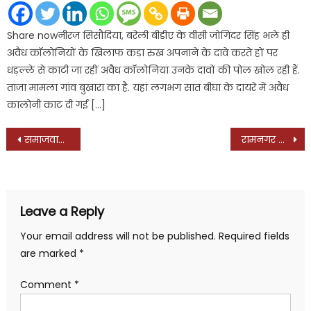
Share nowनीरज सिसौदिया, बरेली बीडीए के वीसी जोगिंदर सिंह भले ही
अवैध कॉलोनियों के खिलाफ कड़ा रुख अपनाने के दावे करते हों पर
धड़ल्ले से काटी जा रहीं अवैध कॉलोनियां उनके दावों की पोल खोल रही हैं.
ताजा मामला गांव बुखारा का है. यहां लगभग सात बीघा के दायरे में अवैध
कालोनी काट दी गई […]
Post
समाजवादी पार्टी को भारी पड़ गई महानगर में जिला अध्यक्ष शिवचरण कश्यप की चाय पर चर्चा, एक सप्ताह पहले डॉ. फाजिल के घर गए थे कश्यप, दो दिन पहले चंद्रशेखर आजाद ‘रावण’ की पार्टी में शामिल हो गए डॉ. फाजिल, अब किसकी बारी?
रामनगर के मोहनपुर गांव में सपा नेताओं की चाय पर चर्चा, अनिल पटेल के निवास पर पहुंची राष्ट्रीय प्रवक्ता नेहा यादव और समर्थ मिश्रा, हुआ भव्य स्वागत
navigation
Leave a Reply
Your email address will not be published.
Required fields
are marked
*
Comment
*