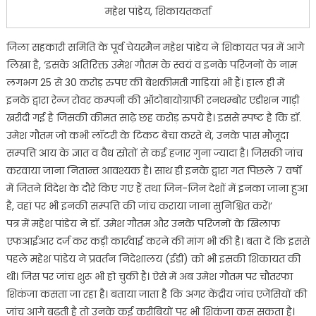
महेश पांडेय, शिकायतकर्ता
जिला सहकारी समिति के पूर्व चेयरमैन महेश पांडेय ने शिकायत पत्र में आगे
लिखा है, ‘इसके अतिरिक्त उमेश गौतम के स्वयं व इनके परिजनों के नाम
लगभग 25 से 30 करोड़ रुपए की बेशकीमती गाड़ियां भी हैं। हाल ही में
इनके द्वारा रेन्ज रोवर कम्पनी की ऑटोबायोग्राफी रनथम्बोर एडीशन गाड़ी
खरीदी गई है जिसकी कीमत साढ़े छह करोड़ रुपये है। इससे स्पष्ट है कि डॉ.
उमेश गौतम जो कभी लॉटरी के टिकट बेचा करते थे, उनके पास मौजूदा
सम्पत्ति आय के ज्ञात व वैध स्रोतों से कई हजार गुना ज्यादा है। जिसकी जांच
करवाया जाना नितान्त आवश्यक है। साथ ही इनके द्वारा गत पिछले 7 वर्षों
में जितने विदेश के दौरे किए गए हैं तथा जिन-जिन देशों में इनका जाना हुआ
है, वहां पर भी इनकी सम्पत्ति की जांच कराया जाना सुनिश्चित करें।’
पत्र में महेश पांडेय ने डॉ. उमेश गौतम और उनके परिजनों के खिलाफ
एफआईआर दर्ज कर कड़ी कार्रवाई करने की मांग भी की है। बता दें कि इससे
पहले महेश पांडेय ने प्रवर्तन निदेशालय (ईडी) को भी इसकी शिकायत की
थी। जिस पर जांच शुरू भी हो चुकी है। ऐसे में अब उमेश गौतम पर चौतरफा
शिकंजा कसता जा रहा है। बताया जाता है कि अगर केंद्रीय जांच एजेंसियों की
जांच आगे बढ़ती है तो उनके कई करीबियों पर भी शिकंजा कस सकता है।