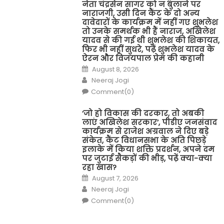
नेता चंद्रसेन सागर को न बुलाने पर
नाराजगी, उसी दिन कैंट के दो अन्य
दावेदारों के कार्यक्रम में नहीं गए शुभलेश
तो उनके समर्थक भी हैं नाराज, अखिलेश
यादव से की गई थी शुभलेश की शिकायत,
फिर भी नहीं सुधरे, पढ़ें शुभलेश यादव के
ऐरन और विजयपाल प्रेम की कहानी
Posted
August 8, 2026
on
Author
Neeraj Jogi
Comment(0)
‘जो हो विकास की दरकार, तो अबकी
लाएं अखिलेश सरकार’, पीडीए जनसंवाद
कार्यक्रम से राजेश अग्रवाल ने दिए बड़े
संकेत, कैंट विधानसभा के अति पिछड़े
इलाके में किया शक्ति प्रदर्शन, अपने दम
पर जुटाई सैकड़ों की भीड़, पढ़ें क्या-क्या
रहा खास?
Posted
August 7, 2026
on
Author
Neeraj Jogi
Comment(0)