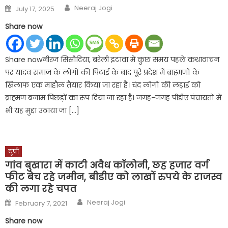
Author
Posted
Neeraj Jogi
July 17, 2025
on
Share now
Share nowनीरज सिसौदिया, बरेली इटावा में कुछ समय पहले कथावाचन
पर यादव समाज के लोगों की पिटाई के बाद पूरे प्रदेश में ब्राह्मणों के
खिलाफ एक माहौल तैयार किया जा रहा है। चंद लोगों की लड़ाई को
ब्राह्मण बनाम पिछड़ों का रूप दिया जा रहा है। जगह-जगह पीडीए पंचायतों में
भी यह मुद्दा उठाया जा […]
यूपी
गांव बुखारा में काटी अवैध कॉलोनी, छह हजार वर्ग
फीट बेच रहे जमीन, बीडीए को लाखों रुपये के राजस्व
की लगा रहे चपत
Author
Posted
Neeraj Jogi
February 7, 2021
on
Share now