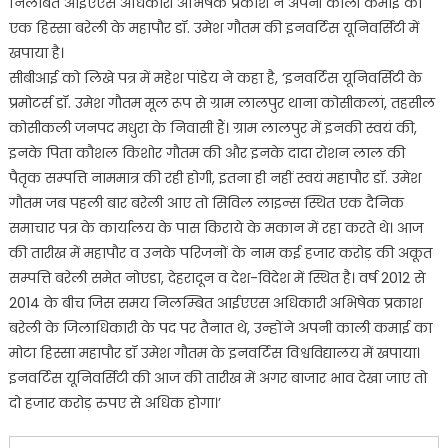
निलंबित आईएएस अधिकारी अभिषेक प्रकाश ने अपनी काली कमाई का
एक हिस्सा बरेली के महापौर डॉ. उमेश गौतम की इनवर्टिस यूनिवर्सिटी में
खपाया है।
सीबीआई को लिखे पत्र में महेश पांडेय ने कहा है, ‘इनवर्टिस यूनिवर्सिटी के
प्रमोटर्स डॉ. उमेश गौतम मूल रूप से ग्राम लालपुर थाना कोसीकलां, तहसील
कोसीकली जनपद मधुरा के निवासी हैं। ग्राम लालपुर में इनकी स्वयं की,
इनके पिता कौशल किशोर गौतम की और इनके दादा रोशन लाल की
पैतृक सम्पत्ति नाममात्र की रही होगी, इतना ही नहीं स्वयं महापौर डॉ. उमेश
गौतम जब पहली बार बरेली आए तो सिविल लाइन्स स्थित एक दैनिक
समाचार पत्र के कार्यालय के पास किराये के मकान में रहा करते थे। आज
की तारीख में महापौर व उनके परिजनों के नाम कई हजार करोड़ की अकूत
सम्पत्ति बरेली समेत नोएडा, देहरादून व देश-विदेश में स्थित है। वर्ष 2012 से
2014 के बीच जिस समय निलम्बित आईएएस अधिकारी अभिषेक प्रकाश
बरेली के जिलाधिकारी के पद पर तैनात थे, उन्होंने अपनी काली कमाई का
मोटा हिस्सा महापौर डॉ उमेश गौतम के इनवर्टिस विश्वविद्यालय में खपाया।
इनवर्टिस यूनिवर्सिटी की आज की तारीख में अगर बाजार भाव देखा जाए तो
दो हजार करोड़ रुपए से अधिक होगा।’