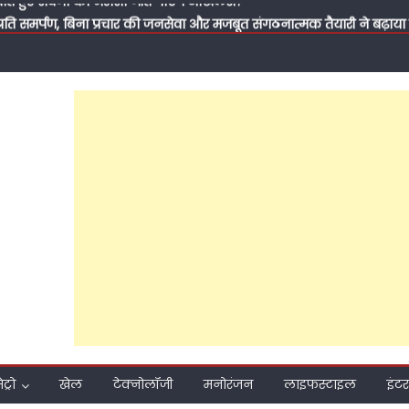
 प्रति समर्पण, बिना प्रचार की जनसेवा और मजबूत संगठनात्मक तैयारी ने बढ
 हुआ मुश्किल; फरीदपुर में सपा नेता चंद्रसेन सागर क्यों बन रहे हैं सबसे मजब
ा बने सपा नेता डॉ. जीराज सिंह यादव, पीड़ित परिवार की मदद को बढ़ाया हा
ुंचे डॉ. जीराज सिंह यादव, भोलेनाथ से मांगा आशीर्वाद; ग्रामीणों ने 2027 में सप
यासत के बुझते हुए चिराग, सपा सुप्रीमो अखिलेश यादव ने टिकट घोषित नहीं किय
ले पोस्टर भी सोशल मीडिया पर करवा दिए वायरल, पढ़ें कैसे बरेली कैंट विधा
पी
मीकरण तक: क्या 2027 की जीत के लिए अखिलेश यादव बदल रहे हैं समाजवादी पार
ाते हुए सवर्णों का भरोसा जीत पाएंगे अखिलेश?
ेट्रो
खेल
टेक्नोलॉजी
मनोरंजन
लाइफस्टाइल
इंटर