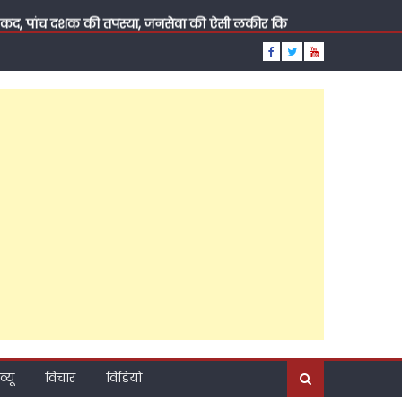
़ाया कद, पांच दशक की तपस्या, जनसेवा की ऐसी लकीर कि
ूत दावेदार?
थ, डॉक्टर जीराज के समर्थन में खुलकर आया सागर समाज
ा प्रत्याशी बनने की कामना की
ा तो समर्थकों से खुद को ही घोषित करवा दिया उम्मीदवार,
नसभा सीट से कथित तौर पर स्वयंभू उम्मीदवार बन गईं सुप्रिया
्टी की राजनीति?, ब्राह्मण सम्मेलन के जरिए नया संदेश,
व्यू
विचार
विडियो