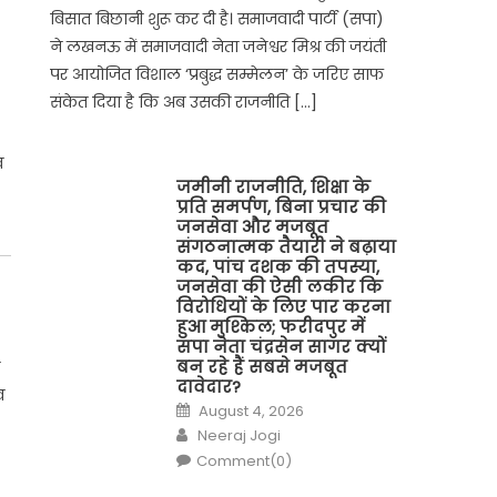
बिसात बिछानी शुरू कर दी है। समाजवादी पार्टी (सपा)
ने लखनऊ में समाजवादी नेता जनेश्वर मिश्र की जयंती
पर आयोजित विशाल ‘प्रबुद्ध सम्मेलन’ के जरिए साफ
संकेत दिया है कि अब उसकी राजनीति […]
व
जमीनी राजनीति, शिक्षा के
प्रति समर्पण, बिना प्रचार की
जनसेवा और मजबूत
संगठनात्मक तैयारी ने बढ़ाया
कद, पांच दशक की तपस्या,
जनसेवा की ऐसी लकीर कि
विरोधियों के लिए पार करना
हुआ मुश्किल; फरीदपुर में
सपा नेता चंद्रसेन सागर क्यों
बन रहे हैं सबसे मजबूत
दावेदार?
व
Posted
August 4, 2026
on
Author
Neeraj Jogi
Comment(0)