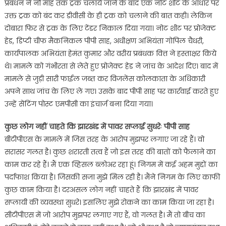
प्रबंधन ने नौ माह तक ट्रक चलाये जाने के बाद एक नोट शीट के आधार पर
उक्त ट्रक को बंद कर डीवीसी के ही ट्रक को चलाने की बात कही। लेकिन
दोबारा फिर से ट्रक के लिए टेंडर निकाल दिया गया। नोट शीट पर प्रोजेक्ट
हेड, डिप्टी चीफ मैकनिकल पीपी साह, अधीक्षण अभियंता गोपिल चैधरी,
कार्यपालक अभियंता हेमंत कुमार और वरीय प्रबंधक वित्त ने हस्ताक्षर किये
थे। मामले को गंभीरता से लेते हुए प्रोजेक्ट हेड ने जांच के आदेश दिए। बाद में
मामले से जुड़ी सारी फाईल जब्त कर विजलेंस कोलकाता के अधिकारी
अपने साथ जांच के लिए ले गए। उसके बाद पीपी साह पर कार्रवाई करते हुए
उन्हें सेंटिंग पोस्ट एमपीसी का इंचार्ज बना दिया गया।
कुछ लोग नहीं चाहते कि झारखंड में पावर सप्लाई सुधरेः पीपी साह
बीटीपीएस के मामले में जिस तरह के आरोप मुझपर लगाए जा रहे हैं। वो
सरासर गलत है। कुछ शरारती तत्व हैं जो इस तरह की बातों को फैलाने का
काम कर रहे हैं। मैं एक व्हिसल ब्लोअर रहा हूं। निगम में कई अहम मुद्दों का
पर्दाफाश किया है। जिसकी सजा मुझे मिल रही है। मैंने निगम के लिए काफी
कुछ काम किया है। दरअसल लोग नहीं चाहते हैं कि झारखंड में पावर
सप्लायी की व्यवस्था सुधरे। इसलिए मुझे रोकने का काम किया जा रहा है।
सीटीपीएस में जो आरोप मुझपर लगाए गए हैं, वो गलत है। मैं तो बीच का