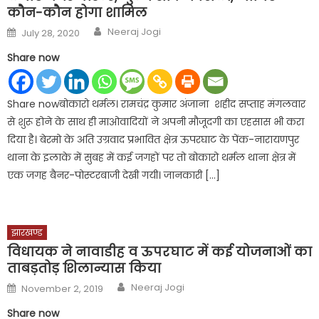
कौन-कौन होगा शामिल
Author
Posted
Neeraj Jogi
July 28, 2020
on
Share now
Share nowबोकारो थर्मल। रामचंद्र कुमार अंजाना शहीद सप्ताह मंगलवार
से शुरू होने के साथ ही माओवादियों ने अपनी मौजूदगी का एहसास भी करा
दिया है। बेरमो के अति उग्रवाद प्रभावित क्षेत्र ऊपरघाट के पेंक-नारायणपुर
थाना के इलाके में सुबह में कई जगहों पर तो बोकारो थर्मल थाना क्षेत्र में
एक जगह बैनर-पोस्टरबाजी देखी गयी। जानकारी […]
झारखण्ड
विधायक ने नावाडीह व ऊपरघाट में कई योजनाओं का
ताबड़तोड़ शिलान्यास किया
Author
Posted
Neeraj Jogi
November 2, 2019
on
Share now