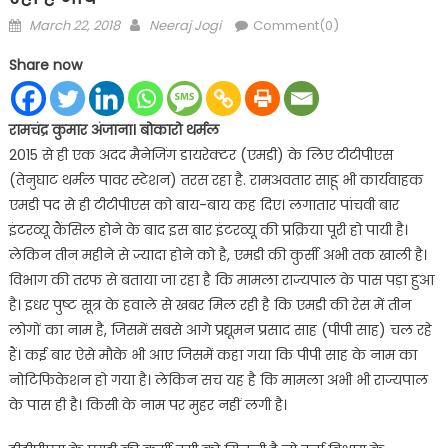
Posted
Author
March 22, 2018
Neeraj Jogi
Comment(0)
on
Share now
रामचंद्र कुमार अंजाना। बोकारो थर्मल
2015 से ही एक अदद मैनेजिंग डायरेक्टर (एमडी) के लिए टीटीपीएस
(तेनुघाट थर्मल पावर स्टेशन) तरस रहा है. रामअवतार साहू भी कार्यवाहक
एमडी पद से ही टीटीपीएस को बाय-बाय कह दिए। लगातार पांचवी बार
इंटरव्यू कैंसिल होने के बाद इस बार इंटरव्यू की प्रक्रिया पूरी हो पायी है।
लेकिन तीन महीने से ज्यादा होने को है, एमडी की कुर्सी अभी तक खाली है।
विभाग की तरफ से बताया जा रहा है कि मामला राज्यपाल के पास पड़ा हुआ
है। इधर पुष्ट सूत्र के हवाले से खबर मिल रही है कि एमडी की रेस में तीन
लोगों का नाम है, जिसमें सबसे आगे प्रद्यूमन प्रसाद साह (पीपी साह) चल रहे
हैं। कई बार ऐसे मौके भी आए जिसमें कहा गया कि पीपी साह के नाम का
नोटिफिकेशन हो गया है। लेकिन सच यह है कि मामला अभी भी राज्यपाल
के पास ही है। किसी के नाम पर मुहर नहीं लगी है।