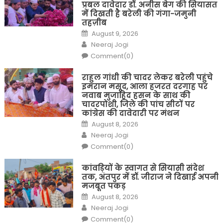
प्रबल दावेदार डॉ. अनीस बेग की सियासत
में दिखती है बरेली की गंगा-जमुनी
तहज़ीब
Posted
August 9, 2026
on
Author
Neeraj Jogi
Comment(0)
राहुल गांधी की चादर लेकर बरेली पहुंचे
इमरान मसूद, आला हजरत दरगाह पर
नवाब मुजाहिद हसन के साथ की
चादरपोशी, जिले की पांच सीटों पर
कांग्रेस की दावेदारी पर मंथन
Posted
August 8, 2026
on
Author
Neeraj Jogi
Comment(0)
कांवड़ियों के स्वागत से सियासी संदेश
तक, अंतपुर में डॉ. जीराज ने दिखाई अपनी
मजबूत पकड़
Posted
August 8, 2026
on
Author
Neeraj Jogi
Comment(0)