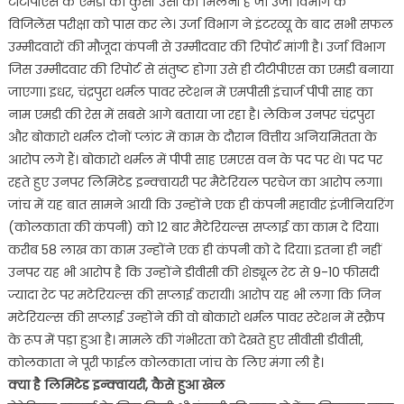
टीटीपीएस के एमडी की कुर्सी उसी को मिलनी है जो उर्जा विभाग के
विजिलेंस परीक्षा को पास कर ले। उर्जा विभाग ने इंटरव्यू के बाद सभी सफल
उम्मीदवारों की मौजूदा कंपनी से उम्मीदवार की रिपोर्ट मांगी है। उर्जा विभाग
जिस उम्मीदवार की रिपोर्ट से संतुष्ट होगा उसे ही टीटीपीएस का एमडी बनाया
जाएगा। इधर, चंद्रपुरा थर्मल पावर स्टेशन में एमपीसी इंचार्ज पीपी साह का
नाम एमडी की रेस में सबसे आगे बताया जा रहा है। लेकिन उनपर चंद्रपुरा
और बोकारो थर्मल दोनों प्लांट में काम के दौरान वित्तीय अनियमितता के
आरोप लगे हैं। बोकारो थर्मल में पीपी साह एमएस वन के पद पर थे। पद पर
रहते हुए उनपर लिमिटेड इन्क्वायरी पर मैटेरियल परचेज का आरोप लगा।
जांच में यह बात सामने आयी कि उन्होंने एक ही कंपनी महावीर इंजीनियरिंग
(कोलकाता की कंपनी) को 12 बार मैटेरियल्स सप्लाई का काम दे दिया।
करीब 58 लाख का काम उन्होंने एक ही कंपनी को दे दिया। इतना ही नहीं
उनपर यह भी आरोप है कि उन्होंने डीवीसी की शेड्यूल रेट से 9-10 फीसदी
ज्यादा रेट पर मटेरियल्स की सप्लाई करायी। आरोप यह भी लगा कि जिन
मटेरियल्स की सप्लाई उन्होंने की वो बोकारो थर्मल पावर स्टेशन में स्क्रैप
के रूप में पड़ा हुआ है। मामले की गंभीरता को देखते हुए सीवीसी डीवीसी,
कोलकाता ने पूरी फाईल कोलकाता जांच के लिए मंगा ली है।
क्या है लिमिटेड इन्क्वायरी, कैसे हुआ खेल