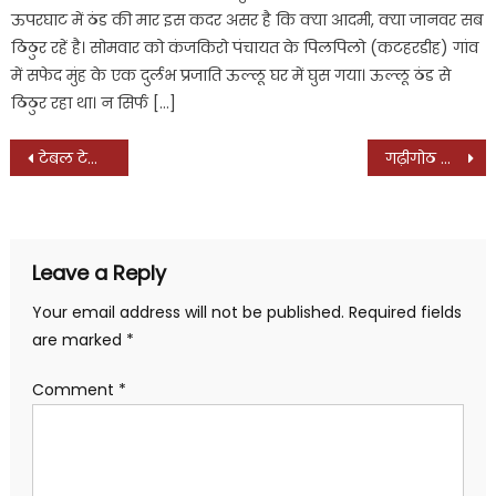
ऊपरघाट में ठंड की मार इस कदर असर है कि क्या आदमी, क्या जानवर सब
ठिठुर रहें है। सोमवार को कंजकिरो पंचायत के पिलपिलो (कटहरडीह) गांव
में सफेद मुंह के एक दुर्लभ प्रजाति ऊल्लू घर में घुस गया। ऊल्लू ठंड से
ठिठुर रहा था। न सिर्फ […]
Post
टेबल टेनिस टूर्नामेंट में बोकारो थर्मल बना ओवरआॅल चैम्पियन
गढ़ीगोठ कैनाल के पास नहर में डूबा बाइक सवार
navigation
Leave a Reply
Your email address will not be published.
Required fields
are marked
*
Comment
*