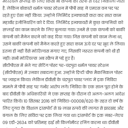
मेटेरियल सप्लाई के लिए किसी भी कंपनी की तरफ से टेंडर निकाला जाता
है. लेकिन बोकारो थर्मल पावर स्टेशन में पीपी साह ने एमएस वन पद पर
रहते हुए ऐसा नहीं किया. उन्होंने लिमिटेड इन्क्वायरी करा कर सारा काम
महावीर इंजीनियरिंग को दे दिया. लिमिटेड इन्क्वायरी में कुछ कंपनियों को
सप्लाई का काम करने के लिए बुलाया गया। उनमें से एक कंपनी को बाकी
कंपनी को मैनेज करने को कह दिया गया। जिस कंपनी को काम लेना था,
उसने बाकी कंपनी को मैनेज करते हुए सारा काम ऊंचे दर पर खुद ले लिया।
इतना ही नहीं वैसे मटेरिल्यस मंगाए गए, जिसकी जरूरत कंपनी को थी ही
नहीं। सभी मटेरियल्स अब स्क्रैप में पड़े हुए हैं।
सीटीपीएस में भेजे गए सेंटिंग पोस्ट पर-चंद्रपुरा थर्मल पावर स्टेशन
(सीटीपीएस) में उनका तबादला हुआ. उन्होंने डिप्टी चीफ मैकनिकल पोस्ट
पर ज्वाइन किया। लेकिन डीवीसी के चंद्रपुरा पावर प्लांट में ट्रक निविदा
मामले में पीपी साह पर गंभीर आरोप लगे। निविदा के एक साल पूरा होने के
बाद डीवीसी के अधिकारियों ने एक सप्ताह के दौरान दो अलग-अलग आदेश
पारित किये। 10 सितंबर 2016 को निविदा-00008/620 के तहत दो वर्ष के
लिए दुगदा के विशाल ट्रांसपोर्ट से 19 लाख रुपये की लागत से झारखंड और
बंगाल के लिए संविदा पर ट्रक लिया गया था। ट्रांसपोर्ट के ट्रक नंबर-जेएच
09 एडी-2634 को प्रतिमाह ढ़ाई सौ किलोमीटर रनिंग करना था। डीवीसी