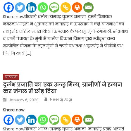
Share nowबोकारो थर्मल। रामचंद्र कुमार अंजाना डुमरी विधायक
जगरनाथ महतो ने शुक्रवार को नावाडीह व ऊपरघाट में कई योजनाओं का
ताबड़तोड ़शिलान्यास किया। ऊपरघाट के पलामू, मुंगो-रंगामाटी, खोढ़ाबांध
व चपरी पंचायत के मुंगो में ग्रामीण विकास विभाग द्वारा स्वीकृत राज्य
सम्पोषित योजना के तहत् मुंगो से चपरी पथ तथा आहारडीह में पीसीसी पथ
निर्माण कार्य […]
झारखण्ड
दुर्लभ प्रजाति का एक उल्लू मिला, ग्रामीणों ने इलाज
कर जंगल में छोड़ दिया
Author
Posted
Neeraj Jogi
January 6, 2020
on
Share now
Share nowबोकारो थर्मल। रामचंद्र कुमार अंजाना नावाडीह प्रखंड अतंगर्त