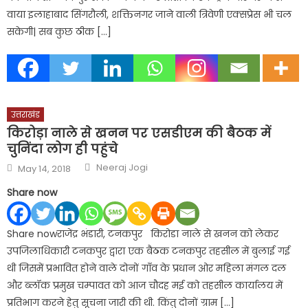
वाया इलाहाबाद सिंगरौली, शक्तिनगर जाने वाली त्रिवेणी एक्सप्रेस भी चल
सकेगी| सब कुछ ठीक […]
उत्तराखंड
किरोड़ा नाले से खनन पर एसडीएम की बैठक में
चुनिंदा लोग ही पहुंचे
Author
Posted
Neeraj Jogi
May 14, 2018
on
Share now
Share nowराजेंद्र भंडारी, टनकपुर किरोडा नाले से खनन को लेकर
उपजिलाधिकारी टनकपुर द्वारा एक बैठक टनकपुर तहसील में बुलाई गई
थी जिसमें प्रभावित होने वाले दोनों गाँव के प्रधान ओर महिला मंगल दल
और ब्लॉक प्रमुख चम्पावत को आज चौदह मई को तहसील कार्यालय में
प्रतिभाग करने हेतु सूचना जारी की थी. किंतु दोनों ग्राम […]