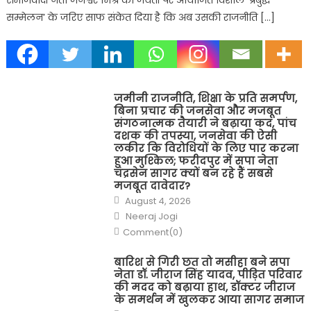
सम्मेलन’ के जरिए साफ संकेत दिया है कि अब उसकी राजनीति […]
जमीनी राजनीति, शिक्षा के प्रति समर्पण,
बिना प्रचार की जनसेवा और मजबूत
संगठनात्मक तैयारी ने बढ़ाया कद, पांच
दशक की तपस्या, जनसेवा की ऐसी
लकीर कि विरोधियों के लिए पार करना
हुआ मुश्किल; फरीदपुर में सपा नेता
चंद्रसेन सागर क्यों बन रहे हैं सबसे
मजबूत दावेदार?
Posted
August 4, 2026
on
Author
Neeraj Jogi
Comment(0)
बारिश से गिरी छत तो मसीहा बने सपा
नेता डॉ. जीराज सिंह यादव, पीड़ित परिवार
की मदद को बढ़ाया हाथ, डॉक्टर जीराज
के समर्थन में खुलकर आया सागर समाज