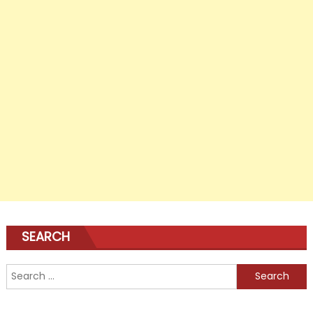
SEARCH
Search
for: