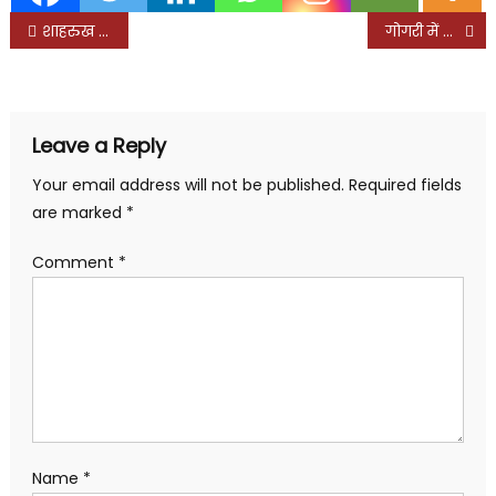
Post
शाहरुख खान की बेटी सुहाना ने कराया हॉट फोटोशूट, जानिये क्यों, देखें तस्वीरें
गोगरी में बिजली कटौती पर भड़के नूर आलम, करेंगे आमरण अनशन
navigation
Leave a Reply
Your email address will not be published.
Required fields
are marked
*
Comment
*
Name
*