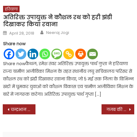
हरियाणा
अतिरिक्त उपायुक्त ने कौशल रथ को हरी झंडी
दिखाकर किया रवाना
Author
Posted
Neeraj Jogi
April 28, 2018
on
Share now
Share nowकैथल, रमेश तंवर अतिरिक्त उपायुक्त पार्थ गुप्ता ने हरियाणा
राज्य ग्रामीण आजीविका मिशन के तहत स्थानीय लघु सचिवालय परिसर से
कौशल रथ को झंडी दिखाकर रवाना किया, जो 5 मई तक जिला के विभिन्न
खंडों में घूमकर युवाओं को कौशल विकास एवं ग्रामीण आजीविका मिशन के
बारे में जागरूक करेगा। अतिरिक्त उपायुक्त पार्थ गुप्ता […]
Post
चन्द्रभान गुप्ता श्री वैश्य अग्रवाल पंचायत के निर्विरोध अध्यक्ष निर्वाचित
गजब की थी विपक्षी एकता, एक CM को शपथ दिलाने 22 भावी पीएम पहुंचे : उदित राज
navigation