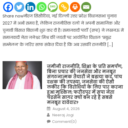
Share nowनीरज सिसौदिया, नई दिल्ली उत्तर प्रदेश विधानसभा चुनाव
2027 में अभी समय है, लेकिन राजनीतिक दलों ने अपनी सामाजिक और
चुनावी बिसात बिछानी शुरू कर दी है। समाजवादी पार्टी (सपा) ने लखनऊ में
समाजवादी नेता जनेश्वर मिश्र की जयंती पर आयोजित विशाल ‘प्रबुद्ध
सम्मेलन’ के जरिए साफ संकेत दिया है कि अब उसकी राजनीति […]
जमीनी राजनीति, शिक्षा के प्रति समर्पण,
बिना प्रचार की जनसेवा और मजबूत
संगठनात्मक तैयारी ने बढ़ाया कद, पांच
दशक की तपस्या, जनसेवा की ऐसी
लकीर कि विरोधियों के लिए पार करना
हुआ मुश्किल; फरीदपुर में सपा नेता
चंद्रसेन सागर क्यों बन रहे हैं सबसे
मजबूत दावेदार?
Posted
August 4, 2026
on
Author
Neeraj Jogi
Comment(0)