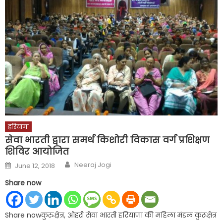
हरियाणा
सेवा भारती द्वारा समर्थ किशोरी विकास वर्ग प्रशिक्षण
शिविर आयोजित
Author
Posted
Neeraj Jogi
June 12, 2018
on
Share now
Share nowकुरुक्षेत्र, ओहरी सेवा भारती हरियाणा की महिला मंडल कुरूक्षेत्र