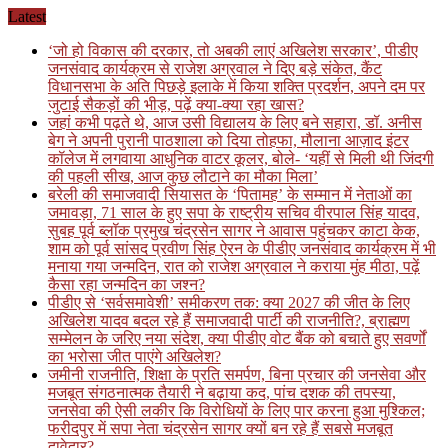
Skip
Latest
to
‘जो हो विकास की दरकार, तो अबकी लाएं अखिलेश सरकार’, पीडीए
content
जनसंवाद कार्यक्रम से राजेश अग्रवाल ने दिए बड़े संकेत, कैंट
विधानसभा के अति पिछड़े इलाके में किया शक्ति प्रदर्शन, अपने दम पर
जुटाई सैकड़ों की भीड़, पढ़ें क्या-क्या रहा खास?
जहां कभी पढ़ते थे, आज उसी विद्यालय के लिए बने सहारा, डॉ. अनीस
बेग ने अपनी पुरानी पाठशाला को दिया तोहफा, मौलाना आज़ाद इंटर
कॉलेज में लगवाया आधुनिक वाटर कूलर, बोले- ‘यहीं से मिली थी जिंदगी
की पहली सीख, आज कुछ लौटाने का मौका मिला’
बरेली की समाजवादी सियासत के ‘पितामह’ के सम्मान में नेताओं का
जमावड़ा, 71 साल के हुए सपा के राष्ट्रीय सचिव वीरपाल सिंह यादव,
सुबह पूर्व ब्लॉक प्रमुख चंद्रसेन सागर ने आवास पहुंचकर काटा केक,
शाम को पूर्व सांसद प्रवीण सिंह ऐरन के पीडीए जनसंवाद कार्यक्रम में भी
मनाया गया जन्मदिन, रात को राजेश अग्रवाल ने कराया मुंह मीठा, पढ़ें
कैसा रहा जन्मदिन का जश्न?
पीडीए से ‘सर्वसमावेशी’ समीकरण तक: क्या 2027 की जीत के लिए
अखिलेश यादव बदल रहे हैं समाजवादी पार्टी की राजनीति?, ब्राह्मण
सम्मेलन के जरिए नया संदेश, क्या पीडीए वोट बैंक को बचाते हुए सवर्णों
का भरोसा जीत पाएंगे अखिलेश?
जमीनी राजनीति, शिक्षा के प्रति समर्पण, बिना प्रचार की जनसेवा और
मजबूत संगठनात्मक तैयारी ने बढ़ाया कद, पांच दशक की तपस्या,
जनसेवा की ऐसी लकीर कि विरोधियों के लिए पार करना हुआ मुश्किल;
फरीदपुर में सपा नेता चंद्रसेन सागर क्यों बन रहे हैं सबसे मजबूत
दावेदार?