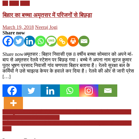
देश
पंजाब
बिहार
बिहार का बच्चा अमृतसर में परिजनों से बिछड़ा
Posted
Author
March 19, 2018
Neeraj Jogi
on
Share now
Share nowअमृतसर : बिहार निवासी एक 8 वर्षीय बच्चा सोमवार को अपने मां-
बाप से अमृतसर रेलवे स्टेशन पर बिछड़ गया। बच्चे ने अपना नाम सूरज कुमार
पुत्र भूषण प्रसाद निवासी गांव चणपता बिहार बताया है। रेलवे सुरक्षा बल के
कर्मियों ने उसे चाइल्ड केयर के हवाले कर दिया है। रेलवे की ओर से जारी प्रेस
[…]
Post
कबूलपुर रोड पर धड़ल्ले से काटी जा रही अवैध कॉलोनी, सो रहे अफसर, एक
लाख रुपये मरला बेचे जा रहे प्लॉट
navigation
दर्जनों गरीबों व जरूरतमंदों के बीच कम्बल वितरण और पत्रकार को सम्मानित
किया