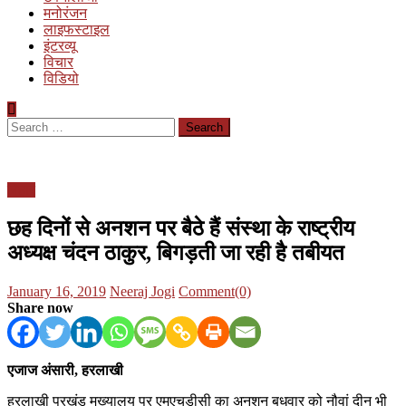
मनोरंजन
लाइफस्टाइल
इंटरव्यू
विचार
विडियो
Search
for:
बिहार
छह दिनों से अनशन पर बैठे हैं संस्था के राष्ट्रीय
अध्यक्ष चंदन ठाकुर, बिगड़ती जा रही है तबीयत
Posted
Author
January 16, 2019
Neeraj Jogi
Comment(0)
on
Share now
एजाज अंसारी, हरलाखी
हरलाखी प्रखंड मुख्यालय पर एमएचडीसी का अनशन बुधवार को नौवां दीन भी