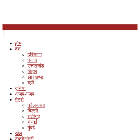
होम
देश
हरियाणा
पंजाब
उत्तराखंड
बिहार
झारखण्ड
यूपी
दुनिया
अजब-गजब
मेट्रो
कोलकाता
दिल्ली
चंडीगढ़
चेन्नई
मुंबई
खेल
टेक्नोलॉजी