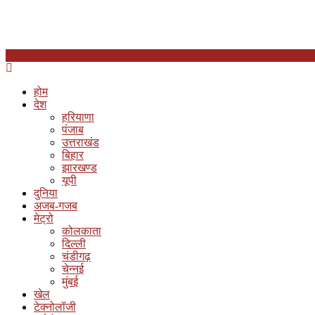
होम
देश
हरियाणा
पंजाब
उत्तराखंड
बिहार
झारखण्ड
यूपी
दुनिया
अजब-गजब
मेट्रो
कोलकाता
दिल्ली
चंडीगढ़
चेन्नई
मुंबई
खेल
टेक्नोलॉजी