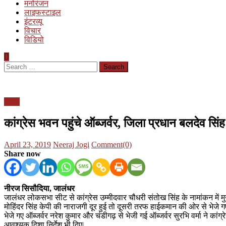
मनोरंजन
लाइफस्टाइल
इंटरव्यू
विचार
विडियो
Search
for:
पंजाब
कांग्रेस भवन पहुंचे ऑब्जर्वर, जिला प्रधान बलदेव सिंह
Posted
Author
April 23, 2019
Neeraj Jogi
Comment(0)
on
Share now
नीरज सिसौदिया, जालंधर
जालंधर लोकसभा सीट से कांग्रेस उम्मीदवार चौधरी संतोख सिंह के नामांकन में 
मोहिंदर सिंह केपी की नाराजगी दूर हुई तो दूसरी तरफ हाईकमान की ओर से भेजे ग
भेजे गए ऑब्जर्वर नरेश कुमार और चंडीगढ़ से भेजी गई ऑब्जर्वर सुरभि वर्मा ने कां
आवश्यक दिशा निर्देश भी दिए|