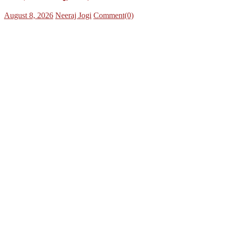
Posted
Author
August 8, 2026
Neeraj Jogi
Comment(0)
on