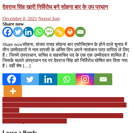
देवराज सिंह खारी निर्विरोध बने सोहना बार के उप प्रधान
Posted
Author
December 8, 2021
Neeraj Jogi
on
Share now
Share nowसोहना, संजय राघव सोहना बार एसोसिएशन के होने वाले चुनाव में
तीन उम्मीदवारों ने नाम वापसी के अंतिम दिन अपने नामांकन पत्र वापिस ले लिए
हैं। जिनमें उपप्रधान, सचिव व सहसचिव पद के एक एक उम्मीदवार शामिल हैं।
जिसके चलते उपप्रधान पद पर देवराज सिंह को निर्विरोध घोषित कर दिया गया
है। वहीं शेष […]
Post
अवैध लॉटरी और दड़े सट्टे के अवैध कारोबार का गढ़ है भगत सिंह चौक और
मच्छी बाजार, यहीं से निकलते हैं पूरे शहर के नंबर, कमिश्नर बदले पर कारोबार
navigation
चलता रहा
पहले रोटी बैंक बनाकर भरते थे गरीबों का पेट, अब दवा बैंक बनाकर बचा रहे
जिंदगी, पढ़े युवाओं के समर्पण की कहानी
Leave a Reply