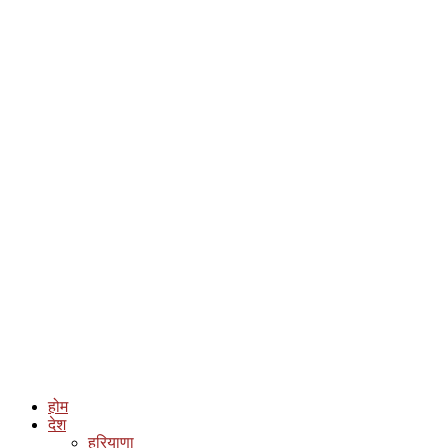
होम
देश
हरियाणा