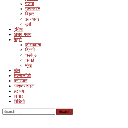
पंजाब
उत्तराखंड
बिहार
झारखण्ड
यूपी
दुनिया
अजब-गजब
मेट्रो
कोलकाता
दिल्ली
चंडीगढ़
चेन्नई
मुंबई
खेल
टेक्नोलॉजी
मनोरंजन
लाइफस्टाइल
इंटरव्यू
विचार
विडियो
Search
for: