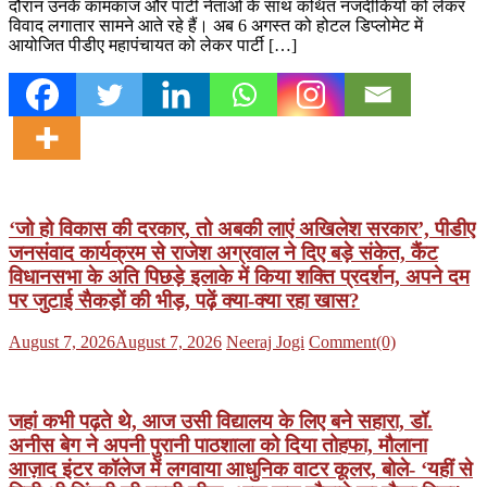
दौरान उनके कामकाज और पार्टी नेताओं के साथ कथित नजदीकियों को लेकर
विवाद लगातार सामने आते रहे हैं। अब 6 अगस्त को होटल डिप्लोमेट में
आयोजित पीडीए महापंचायत को लेकर पार्टी […]
‘जो हो विकास की दरकार, तो अबकी लाएं अखिलेश सरकार’, पीडीए
जनसंवाद कार्यक्रम से राजेश अग्रवाल ने दिए बड़े संकेत, कैंट
विधानसभा के अति पिछड़े इलाके में किया शक्ति प्रदर्शन, अपने दम
पर जुटाई सैकड़ों की भीड़, पढ़ें क्या-क्या रहा खास?
Posted
Author
August 7, 2026
August 7, 2026
Neeraj Jogi
Comment(0)
on
जहां कभी पढ़ते थे, आज उसी विद्यालय के लिए बने सहारा, डॉ.
अनीस बेग ने अपनी पुरानी पाठशाला को दिया तोहफा, मौलाना
आज़ाद इंटर कॉलेज में लगवाया आधुनिक वाटर कूलर, बोले- ‘यहीं से