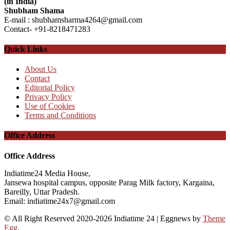
(in India)
Shubham Shama
E-mail : shubhamsharma4264@gmail.com
Contact- +91-8218471283
Quick Links
About Us
Contact
Editorial Policy
Privacy Policy
Use of Cookies
Terms and Conditions
Office Address
Office Address
Indiatime24 Media House,
Jansewa hospital campus, opposite Parag Milk factory, Kargaina,
Bareilly, Uttar Pradesh.
Email: indiatime24x7@gmail.com
© All Right Reserved 2020-2026 Indiatime 24
|
Eggnews by
Theme
Egg
.