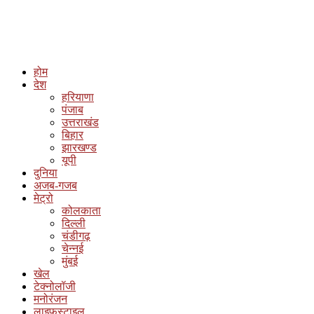
होम
देश
हरियाणा
पंजाब
उत्तराखंड
बिहार
झारखण्ड
यूपी
दुनिया
अजब-गजब
मेट्रो
कोलकाता
दिल्ली
चंडीगढ़
चेन्नई
मुंबई
खेल
टेक्नोलॉजी
मनोरंजन
लाइफस्टाइल