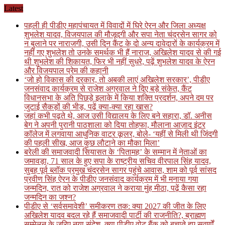
Skip
Latest
to
पहली ही पीडीए महापंचायत में विवादों में घिरे ऐरन और जिला अध्यक्ष
content
शुभलेश यादव, विजयपाल की मौजूदगी और सपा नेता चंद्रसेन सागर को
न बुलाने पर नाराजगी, उसी दिन कैंट के दो अन्य दावेदारों के कार्यक्रम में
नहीं गए शुभलेश तो उनके समर्थक भी हैं नाराज, अखिलेश यादव से की गई
थी शुभलेश की शिकायत, फिर भी नहीं सुधरे, पढ़ें शुभलेश यादव के ऐरन
और विजयपाल प्रेम की कहानी
‘जो हो विकास की दरकार, तो अबकी लाएं अखिलेश सरकार’, पीडीए
जनसंवाद कार्यक्रम से राजेश अग्रवाल ने दिए बड़े संकेत, कैंट
विधानसभा के अति पिछड़े इलाके में किया शक्ति प्रदर्शन, अपने दम पर
जुटाई सैकड़ों की भीड़, पढ़ें क्या-क्या रहा खास?
जहां कभी पढ़ते थे, आज उसी विद्यालय के लिए बने सहारा, डॉ. अनीस
बेग ने अपनी पुरानी पाठशाला को दिया तोहफा, मौलाना आज़ाद इंटर
कॉलेज में लगवाया आधुनिक वाटर कूलर, बोले- ‘यहीं से मिली थी जिंदगी
की पहली सीख, आज कुछ लौटाने का मौका मिला’
बरेली की समाजवादी सियासत के ‘पितामह’ के सम्मान में नेताओं का
जमावड़ा, 71 साल के हुए सपा के राष्ट्रीय सचिव वीरपाल सिंह यादव,
सुबह पूर्व ब्लॉक प्रमुख चंद्रसेन सागर पहुंचे आवास, शाम को पूर्व सांसद
प्रवीण सिंह ऐरन के पीडीए जनसंवाद कार्यक्रम में भी मनाया गया
जन्मदिन, रात को राजेश अग्रवाल ने कराया मुंह मीठा, पढ़ें कैसा रहा
जन्मदिन का जश्न?
पीडीए से ‘सर्वसमावेशी’ समीकरण तक: क्या 2027 की जीत के लिए
अखिलेश यादव बदल रहे हैं समाजवादी पार्टी की राजनीति?, ब्राह्मण
सम्मेलन के जरिए नया संदेश, क्या पीडीए वोट बैंक को बचाते हुए सवर्णों