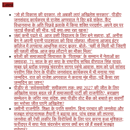
Skip
Latest
to
‘जो हो विकास की दरकार, तो अबकी लाएं अखिलेश सरकार’, पीडीए
content
जनसंवाद कार्यक्रम से राजेश अग्रवाल ने दिए बड़े संकेत, कैंट
विधानसभा के अति पिछड़े इलाके में किया शक्ति प्रदर्शन, अपने दम पर
जुटाई सैकड़ों की भीड़, पढ़ें क्या-क्या रहा खास?
जहां कभी पढ़ते थे, आज उसी विद्यालय के लिए बने सहारा, डॉ. अनीस
बेग ने अपनी पुरानी पाठशाला को दिया तोहफा, मौलाना आज़ाद इंटर
कॉलेज में लगवाया आधुनिक वाटर कूलर, बोले- ‘यहीं से मिली थी जिंदगी
की पहली सीख, आज कुछ लौटाने का मौका मिला’
बरेली की समाजवादी सियासत के ‘पितामह’ के सम्मान में नेताओं का
जमावड़ा, 71 साल के हुए सपा के राष्ट्रीय सचिव वीरपाल सिंह यादव,
सुबह पूर्व ब्लॉक प्रमुख चंद्रसेन सागर पहुंचे आवास, शाम को पूर्व सांसद
प्रवीण सिंह ऐरन के पीडीए जनसंवाद कार्यक्रम में भी मनाया गया
जन्मदिन, रात को राजेश अग्रवाल ने कराया मुंह मीठा, पढ़ें कैसा रहा
जन्मदिन का जश्न?
पीडीए से ‘सर्वसमावेशी’ समीकरण तक: क्या 2027 की जीत के लिए
अखिलेश यादव बदल रहे हैं समाजवादी पार्टी की राजनीति?, ब्राह्मण
सम्मेलन के जरिए नया संदेश, क्या पीडीए वोट बैंक को बचाते हुए सवर्णों
का भरोसा जीत पाएंगे अखिलेश?
जमीनी राजनीति, शिक्षा के प्रति समर्पण, बिना प्रचार की जनसेवा और
मजबूत संगठनात्मक तैयारी ने बढ़ाया कद, पांच दशक की तपस्या,
जनसेवा की ऐसी लकीर कि विरोधियों के लिए पार करना हुआ मुश्किल;
फरीदपुर में सपा नेता चंद्रसेन सागर क्यों बन रहे हैं सबसे मजबूत
दावेदार?