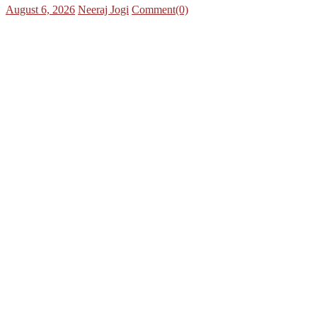
Posted
Author
August 6, 2026
Neeraj Jogi
Comment(0)
on