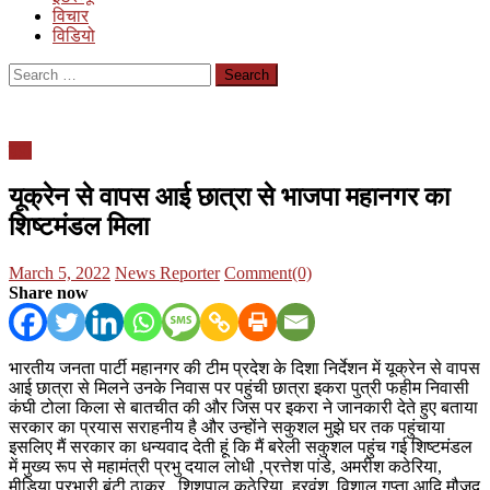
विचार
विडियो
Search
for:
यूपी
यूक्रेन से वापस आई छात्रा से भाजपा महानगर का
शिष्टमंडल मिला
Posted
Author
March 5, 2022
News Reporter
Comment(0)
on
Share now
भारतीय जनता पार्टी महानगर की टीम प्रदेश के दिशा निर्देशन में यूक्रेन से वापस
आई छात्रा से मिलने उनके निवास पर पहुंची छात्रा इकरा पुत्री फहीम निवासी
कंघी टोला किला से बातचीत की और जिस पर इकरा ने जानकारी देते हुए बताया
सरकार का प्रयास सराहनीय है और उन्होंने सकुशल मुझे घर तक पहुंचाया
इसलिए मैं सरकार का धन्यवाद देती हूं कि मैं बरेली सकुशल पहुंच गई शिष्टमंडल
में मुख्य रूप से महामंत्री प्रभु दयाल लोधी ,प्रत्तेश पांडे, अमरीश कठेरिया,
मीडिया प्रभारी बंटी ठाकुर , शिशुपाल कठेरिया ,हरवंश ,विशाल गुप्ता आदि मौजूद