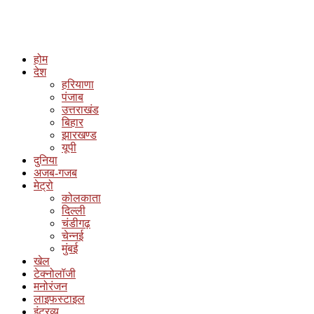
होम
देश
हरियाणा
पंजाब
उत्तराखंड
बिहार
झारखण्ड
यूपी
दुनिया
अजब-गजब
मेट्रो
कोलकाता
दिल्ली
चंडीगढ़
चेन्नई
मुंबई
खेल
टेक्नोलॉजी
मनोरंजन
लाइफस्टाइल
इंटरव्यू