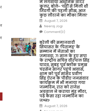
में लगवाया आधुनिक वाटर
कूलर, बोले- ‘यहीं से मिली थी
nt
जिंदगी की पहली सीख, आज
कुछ लौटाने का मौका मिला’
Posted
August 7, 2026
on
Author
 न
Neeraj Jogi
Comment(0)
नन
बरेली की समाजवादी
सियासत के ‘पितामह’ के
सम्मान में नेताओं का
जमावड़ा, 71 साल के हुए सपा
के राष्ट्रीय सचिव वीरपाल सिंह
यादव, सुबह पूर्व ब्लॉक प्रमुख
चंद्रसेन सागर पहुंचे आवास,
शाम को पूर्व सांसद प्रवीण
सिंह ऐरन के पीडीए जनसंवाद
कार्यक्रम में भी मनाया गया
जन्मदिन, रात को राजेश
अग्रवाल ने कराया मुंह मीठा,
पढ़ें कैसा रहा जन्मदिन का
जश्न?
Posted
August 7, 2026
on
Author