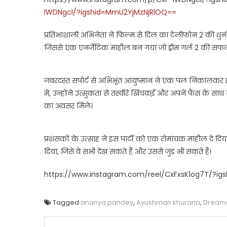
lWDNgcl/?igshid=MmU2YjMzNjRlOQ==
प्रतिभाशाली अभिनेता ने फिल्म से दिल का टेलीफोन 2 की धुनों
जिससे एक एनर्जेटिक माहौल बन गया जो ड्रीम गर्ल 2 की सफलता
जबरदस्त सपोर्ट से अभिभूत आयुष्मान ने एक पल निकालकर हर क
में, उन्होंने उत्सुकता से तस्वीरें खिंचवाईं और अपने फैंस के
का अवसर मिले।
प्रशंसकों के उत्साह ने इस पार्टी को एक रोमांचक माहौल दे द
दिया, जिसे वे सभी देख सकते हैं और उससे जुड़ भी सकते हैं।
https://www.instagram.com/reel/CxFxsK1og7T/?
Tagged
ananya pandey
,
Ayushman khurana
,
Dreamg