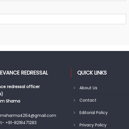
IEVANCE REDRESSAL
QUICK LINKS
ce redressal officer
About Us
a)
Contact
am Shama
Editorial Policy
amsharma4264@gmail.com
t- +91-8218471283
Privacy Policy