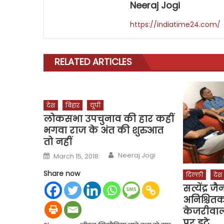
Neeraj Jogi
https://indiatime24.com/
RELATED ARTICLES
देश
बिहार
यूपी
लोकसभा उपचुनाव की हार कहीं
भगवा राज के अंत की शुरुआत
तो नहीं
Author
Posted
Neeraj Jogi
March 15, 2018
on
Share now
दिल्ली
देश
सत्येंद्र ज
अनिश्चित
केजरीवाल
पर डटे