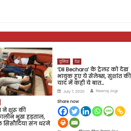
दुनिया
देश
‘Dil Bechara’ के ट्रेलर को देख
भावुक हुए ये सेलेब्स, सुशांत की
याद में कही ये बात…
Author
Posted
Neeraj Jogi
July 7, 2020
on
Share now
ैन ने शुरू की
कालीन भूख हड़ताल,
 सिसौदिया संग धरने