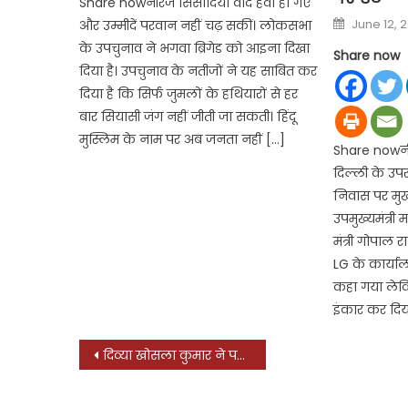
Share nowनीरज सिसौदिया वादे हवा हो गए
Posted
June 12, 
और उम्मीदें परवान नहीं चढ़ सकीं। लोकसभा
on
के उपचुनाव ने भगवा ब्रिगेड को आइना दिखा
Share now
दिया है। उपचुनाव के नतीजों ने यह साबित कर
दिया है कि सिर्फ जुमलों के हथियारों से हर
बार सियासी जंग नहीं जीती जा सकती। हिंदू
मुस्लिम के नाम पर अब जनता नहीं […]
Share nowनी
दिल्ली के उ
निवास पर मुख्
उपमुख्यमंत्र
मंत्री गोपाल रा
LG के कार्याल
कहा गया लेकिन
इंकार कर दिय
Post
दिव्या खोसला कुमार ने पहना 15 किलो का लहंगा, कड़कती धूप में करनी पड़ी शूटिंग, जानिये कौन सी फिल्म में मचाने जा रही हैं धमाल?
navigation