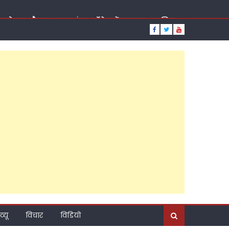
दिया तोहफा, मौलाना आज़ाद इंटर कॉलेज में लगवाया आधुनिक
य सचिव वीरपाल सिंह यादव, सुबह पूर्व ब्लॉक प्रमुख चंद्रसेन
मदिन, रात को राजेश अग्रवाल ने कराया मुंह मीठा, पढ़ें कैसा
्टी की राजनीति?, ब्राह्मण सम्मेलन के जरिए नया संदेश,
़ाया कद, पांच दशक की तपस्या, जनसेवा की ऐसी लकीर कि
ूत दावेदार?
दिए बड़े संकेत, कैंट विधानसभा के अति पिछड़े इलाके में
व्यू
विचार
विडियो