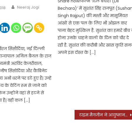
Share nowफिल्म ‘दिल बेचारा (Dil
Author
Neeraj Jogi
2018
Bechara)’ में सुशांत सिंह राजपूत (Susha
Singh Rajput) की मस्ती और मासूमियत
आंखों से एक पल के लिए भी ओझल कर
पाना बेहद मुश्किल है. सुशांत का हमारे बीच
होना उनके चाहने वालों के दिल को चीर दे
रही है. सुशांत की करीबी और खास कृति स
रज सिसौदिया, नई दिल्ली
अपने इस दोस्त के […]
पराज्यपाल अनिल बैजल के राज
यमंत्री अरविंद केजरीवाल,
ी मनीष सिसोदिया और कैबिनेट
य अभी धरने पर डटे हुए हैं| उन्हें
य के वेटिंग रूम से जाने को
 उन्होंने वहां से हटने से
ा है| वही कल […]
टाइम मैगजीन ने आयुष्मान खुराना को दिया सम्मान, 100 इंपैक्ट अवॉर्ड के लिए चुना, जानिये पूरा मामला