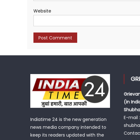
Website
GR
Grievan
(in Indi
Shubh
E-mail :
Indiatime 24 is the new generation
shubh
news media company intended to
Contac
keep its readers updated with the