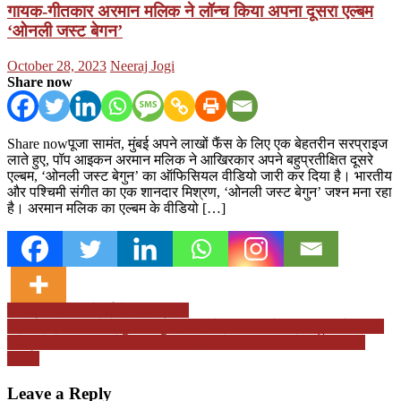
गायक-गीतकार अरमान मलिक ने लॉन्च किया अपना दूसरा एल्बम
‘ओनली जस्ट बेगन’
Posted
Author
October 28, 2023
Neeraj Jogi
on
Share now
Share nowपूजा सामंत, मुंबई अपने लाखों फैंस के लिए एक बेहतरीन सरप्राइज
लाते हुए, पॉप आइकन अरमान मलिक ने आखिरकार अपने बहुप्रतीक्षित दूसरे
एल्बम, ‘ओनली जस्ट बेगुन’ का ऑफिसियल वीडियो जारी कर दिया है। भारतीय
और पश्चिमी संगीत का एक शानदार मिश्रण, ‘ओनली जस्ट बेगुन’ जश्न मना रहा
है। अरमान मलिक का एल्बम के वीडियो […]
Post
क्या तृप्ति डिमरी हैं नई नेशनल क्रश?
अडाणी की कंपनियों ने बुधवार सुबह से ही शेयर बाजार में मचाया हुआ है धमाल,
navigation
निवेशकों ने कमाया करोड़ों का फायदा, जानिये किस कंपनी ने कितना दिया
रिटर्न?
Leave a Reply