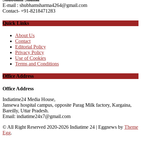
E-mail : shubhamsharma4264@gmail.com
Contact- +91-8218471283
Quick Links
About Us
Contact
Editorial Policy
Privacy Policy
Use of Cookies
Terms and Conditions
Office Address
Office Address
Indiatime24 Media House,
Jansewa hospital campus, opposite Parag Milk factory, Kargaina,
Bareilly, Uttar Pradesh.
Email: indiatime24x7@gmail.com
© All Right Reserved 2020-2026 Indiatime 24
|
Eggnews by
Theme
Egg
.