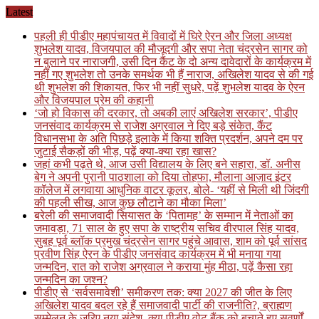
Skip
Latest
to
पहली ही पीडीए महापंचायत में विवादों में घिरे ऐरन और जिला अध्यक्ष
content
शुभलेश यादव, विजयपाल की मौजूदगी और सपा नेता चंद्रसेन सागर को
न बुलाने पर नाराजगी, उसी दिन कैंट के दो अन्य दावेदारों के कार्यक्रम में
नहीं गए शुभलेश तो उनके समर्थक भी हैं नाराज, अखिलेश यादव से की गई
थी शुभलेश की शिकायत, फिर भी नहीं सुधरे, पढ़ें शुभलेश यादव के ऐरन
और विजयपाल प्रेम की कहानी
‘जो हो विकास की दरकार, तो अबकी लाएं अखिलेश सरकार’, पीडीए
जनसंवाद कार्यक्रम से राजेश अग्रवाल ने दिए बड़े संकेत, कैंट
विधानसभा के अति पिछड़े इलाके में किया शक्ति प्रदर्शन, अपने दम पर
जुटाई सैकड़ों की भीड़, पढ़ें क्या-क्या रहा खास?
जहां कभी पढ़ते थे, आज उसी विद्यालय के लिए बने सहारा, डॉ. अनीस
बेग ने अपनी पुरानी पाठशाला को दिया तोहफा, मौलाना आज़ाद इंटर
कॉलेज में लगवाया आधुनिक वाटर कूलर, बोले- ‘यहीं से मिली थी जिंदगी
की पहली सीख, आज कुछ लौटाने का मौका मिला’
बरेली की समाजवादी सियासत के ‘पितामह’ के सम्मान में नेताओं का
जमावड़ा, 71 साल के हुए सपा के राष्ट्रीय सचिव वीरपाल सिंह यादव,
सुबह पूर्व ब्लॉक प्रमुख चंद्रसेन सागर पहुंचे आवास, शाम को पूर्व सांसद
प्रवीण सिंह ऐरन के पीडीए जनसंवाद कार्यक्रम में भी मनाया गया
जन्मदिन, रात को राजेश अग्रवाल ने कराया मुंह मीठा, पढ़ें कैसा रहा
जन्मदिन का जश्न?
पीडीए से ‘सर्वसमावेशी’ समीकरण तक: क्या 2027 की जीत के लिए
अखिलेश यादव बदल रहे हैं समाजवादी पार्टी की राजनीति?, ब्राह्मण
सम्मेलन के जरिए नया संदेश, क्या पीडीए वोट बैंक को बचाते हुए सवर्णों