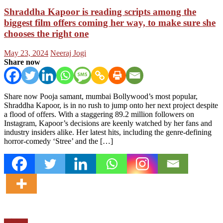
Shraddha Kapoor is reading scripts among the
biggest film offers coming her way, to make sure she
chooses the right one
Posted
Author
May 23, 2024
Neeraj Jogi
on
Share now
Share now Pooja samant, mumbai Bollywood’s most popular,
Shraddha Kapoor, is in no rush to jump onto her next project despite
a flood of offers. With a staggering 89.2 million followers on
Instagram, Kapoor’s decisions are keenly watched by her fans and
industry insiders alike. Her latest hits, including the genre-defining
horror-comedy ‘Stree’ and the […]
मनोरंजन