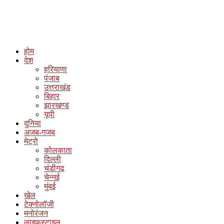
होम
देश
हरियाणा
पंजाब
उत्तराखंड
बिहार
झारखण्ड
यूपी
दुनिया
अजब-गजब
मेट्रो
कोलकाता
दिल्ली
चंडीगढ़
चेन्नई
मुंबई
खेल
टेक्नोलॉजी
मनोरंजन
लाइफस्टाइल