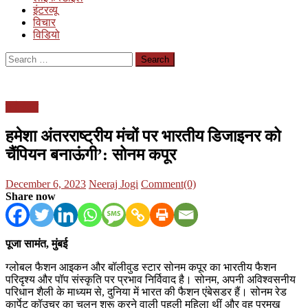
इंटरव्यू
विचार
विडियो
Search
for:
मनोरंजन
हमेशा अंतरराष्ट्रीय मंचों पर भारतीय डिजाइनर को
चैंपियन बनाऊंगी’: सोनम कपूर
Posted
Author
December 6, 2023
Neeraj Jogi
Comment(0)
on
Share now
पूजा सामंत, मुंबई
ग्लोबल फैशन आइकन और बॉलीवुड स्टार सोनम कपूर का भारतीय फैशन
परिदृश्य और पॉप संस्कृति पर प्रभाव निर्विवाद है। सोनम, अपनी अविश्वसनीय
परिधान शैली के माध्यम से, दुनिया में भारत की फैशन एंबेसडर हैं। सोनम रेड
कार्पेट कॉउचर का चलन शुरू करने वाली पहली महिला थीं और वह प्रमुख