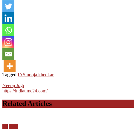
Tagged
IAS pooja khedkar
Neeraj Jogi
https://indiatime24.com/
Related Articles
देश
पंजाब