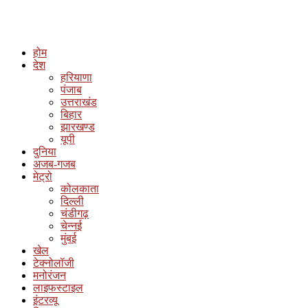
होम
देश
हरियाणा
पंजाब
उत्तराखंड
बिहार
झारखण्ड
यूपी
दुनिया
अजब-गजब
मेट्रो
कोलकाता
दिल्ली
चंडीगढ़
चेन्नई
मुंबई
खेल
टेक्नोलॉजी
मनोरंजन
लाइफस्टाइल
इंटरव्यू