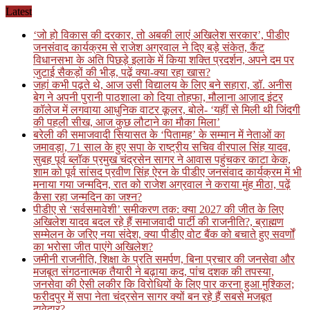
Skip
Latest
to
‘जो हो विकास की दरकार, तो अबकी लाएं अखिलेश सरकार’, पीडीए
content
जनसंवाद कार्यक्रम से राजेश अग्रवाल ने दिए बड़े संकेत, कैंट
विधानसभा के अति पिछड़े इलाके में किया शक्ति प्रदर्शन, अपने दम पर
जुटाई सैकड़ों की भीड़, पढ़ें क्या-क्या रहा खास?
जहां कभी पढ़ते थे, आज उसी विद्यालय के लिए बने सहारा, डॉ. अनीस
बेग ने अपनी पुरानी पाठशाला को दिया तोहफा, मौलाना आज़ाद इंटर
कॉलेज में लगवाया आधुनिक वाटर कूलर, बोले- ‘यहीं से मिली थी जिंदगी
की पहली सीख, आज कुछ लौटाने का मौका मिला’
बरेली की समाजवादी सियासत के ‘पितामह’ के सम्मान में नेताओं का
जमावड़ा, 71 साल के हुए सपा के राष्ट्रीय सचिव वीरपाल सिंह यादव,
सुबह पूर्व ब्लॉक प्रमुख चंद्रसेन सागर ने आवास पहुंचकर काटा केक,
शाम को पूर्व सांसद प्रवीण सिंह ऐरन के पीडीए जनसंवाद कार्यक्रम में भी
मनाया गया जन्मदिन, रात को राजेश अग्रवाल ने कराया मुंह मीठा, पढ़ें
कैसा रहा जन्मदिन का जश्न?
पीडीए से ‘सर्वसमावेशी’ समीकरण तक: क्या 2027 की जीत के लिए
अखिलेश यादव बदल रहे हैं समाजवादी पार्टी की राजनीति?, ब्राह्मण
सम्मेलन के जरिए नया संदेश, क्या पीडीए वोट बैंक को बचाते हुए सवर्णों
का भरोसा जीत पाएंगे अखिलेश?
जमीनी राजनीति, शिक्षा के प्रति समर्पण, बिना प्रचार की जनसेवा और
मजबूत संगठनात्मक तैयारी ने बढ़ाया कद, पांच दशक की तपस्या,
जनसेवा की ऐसी लकीर कि विरोधियों के लिए पार करना हुआ मुश्किल;
फरीदपुर में सपा नेता चंद्रसेन सागर क्यों बन रहे हैं सबसे मजबूत
दावेदार?