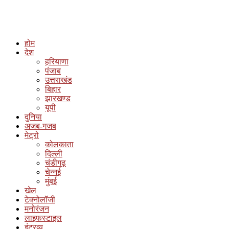
होम
देश
हरियाणा
पंजाब
उत्तराखंड
बिहार
झारखण्ड
यूपी
दुनिया
अजब-गजब
मेट्रो
कोलकाता
दिल्ली
चंडीगढ़
चेन्नई
मुंबई
खेल
टेक्नोलॉजी
मनोरंजन
लाइफस्टाइल
इंटरव्यू