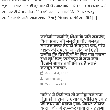
चुनावी बिसात बिछानी शुरू कर दी है। समाजवादी पार्टी (सपा) ने लखनऊ में
समाजवादी नेता जनेश्वर मिश्र की जयंती पर आयोजित विशाल ‘प्रबुद्ध
सम्मेलन’ के जरिए साफ संकेत दिया है कि अब उसकी राजनीति […]
जमीनी राजनीति, शिक्षा के प्रति समर्पण,
बिना प्रचार की जनसेवा और मजबूत
संगठनात्मक तैयारी ने बढ़ाया कद, पांच
दशक की तपस्या, जनसेवा की ऐसी
लकीर कि विरोधियों के लिए पार करना
हुआ मुश्किल; फरीदपुर में सपा नेता
चंद्रसेन सागर क्यों बन रहे हैं सबसे
मजबूत दावेदार?
Posted
August 4, 2026
on
Author
Neeraj Jogi
Comment(0)
बारिश से गिरी छत तो मसीहा बने सपा
नेता डॉ. जीराज सिंह यादव, पीड़ित परिवार
की मदद को बढ़ाया हाथ, डॉक्टर जीराज
के समर्थन में खुलकर आया सागर समाज