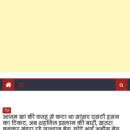
सम्मेलन के जरिए नया संदेश, क्या पीडीए वोट बैंक को बचाते हुए
सवर्णों का भरोसा जीत पाएंगे अखिलेश?
पहली ही पीडीए महापंचायत में विवादों में घिरे ऐरन और जिला अध्यक्ष
शुभलेश यादव, विजयपाल की मौजूदगी और सपा नेता चंद्रसेन सागर
को न बुलाने पर नाराजगी, उसी दिन कैंट के दो अन्य दावेदारों के
कार्यक्रम में नहीं गए शुभलेश तो उनके समर्थक भी हैं नाराज, अखिलेश
यादव से की गई थी शुभलेश की शिकायत, फिर भी नहीं सुधरे, पढ़ें
शुभलेश यादव के ऐरन और विजयपाल प्रेम की कहानी
देश
आजम खां की वजह से कटा था सांसद एसटी हसन
का टिकट, अब शहजिल इस्लाम की बारी, खतरा
बनकर मंडरा रहे सुल्तान बेग, छोटे भाई अनीस बेग