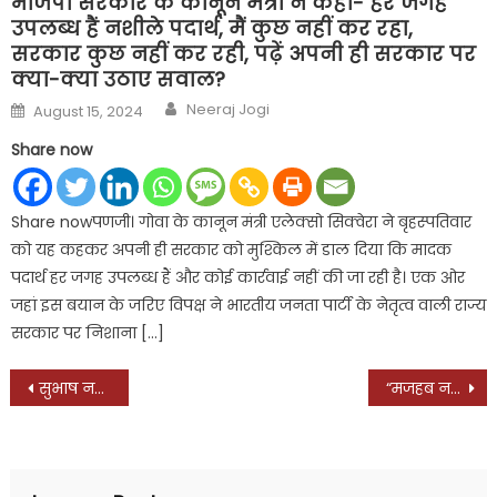
भाजपा सरकार के कानून मंत्री ने कहा- हर जगह
उपलब्ध हैं नशीले पदार्थ, मैं कुछ नहीं कर रहा,
सरकार कुछ नहीं कर रही, पढ़ें अपनी ही सरकार पर
क्या-क्या उठाए सवाल?
Author
Posted
Neeraj Jogi
August 15, 2024
on
Share now
Share nowपणजी। गोवा के कानून मंत्री एलेक्सो सिक्वेरा ने बृहस्पतिवार
को यह कहकर अपनी ही सरकार को मुश्किल में डाल दिया कि मादक
पदार्थ हर जगह उपलब्ध हैं और कोई कार्रवाई नहीं की जा रही है। एक ओर
जहां इस बयान के जरिए विपक्ष ने भारतीय जनता पार्टी के नेतृत्व वाली राज्य
सरकार पर निशाना […]
Post
सुभाष नगर में गुरु नानक देव जी की जयंती पर अद्भुत उत्सव, डॉ. अनीस बेग ने की मेजबानी, नगर कीर्तन का हुआ भव्य स्वागत
“मजहब नहीं, मोहब्बत सिखाते हैं डॉक्टर अनीस बेग”, सपा प्रवक्ता भाटी भी हुए मुरीद, बोले – हर धर्म के साथ खड़े रहते हैं डॉक्टर बेग, हमें ऐसे नेताओं को ही तो राजनीति में आगे लाना चाहिए, पढ़ें और क्या-क्या बोले सपा के राष्ट्रीय प्रवक्ता राजकुमार भाटी
navigation