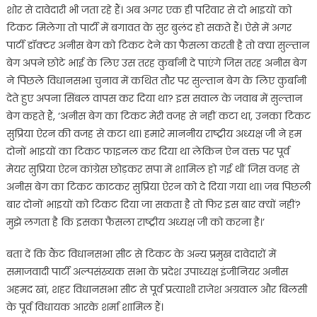
शोर से दावेदारी भी जता रहे हैं। अब अगर एक ही परिवार से दो भाइयों को
टिकट मिलेगा तो पार्टी में बगावत के सुर बुलंद हो सकते हैं। ऐसे में अगर
पार्टी डॉक्टर अनीस बेग को टिकट देने का फैसला करती है तो क्या सुल्तान
बेग अपने छोटे भाई के लिए उस तरह कुर्बानी दे पाएंगे जिस तरह अनीस बेग
ने पिछले विधानसभा चुनाव में कथित तौर पर सुल्तान बेग के लिए कुर्बानी
देते हुए अपना सिंबल वापस कर दिया था? इस सवाल के जवाब में सुल्तान
बेग कहते हैं, ‘अनीस बेग का टिकट मेरी वजह से नहीं कटा था, उनका टिकट
सुप्रिया ऐरन की वजह से कटा था। हमारे माननीय राष्ट्रीय अध्यक्ष जी ने हम
दोनों भाइयों का टिकट फाइनल कर दिया था लेकिन ऐन वक्त पर पूर्व
मेयर सुप्रिया ऐरन कांग्रेस छोड़कर सपा में शामिल हो गई थीं जिस वजह से
अनीस बेग का टिकट काटकर सुप्रिया ऐरन को दे दिया गया था। जब पिछली
बार दोनों भाइयों को टिकट दिया जा सकता है तो फिर इस बार क्यों नहीं?
मुझे लगता है कि इसका फैसला राष्ट्रीय अध्यक्ष जी को करना है।’
बता दें कि कैंट विधानसभा सीट से टिकट के अन्य प्रमुख दावेदारों में
समाजवादी पार्टी अल्पसंख्यक सभा के प्रदेश उपाध्यक्ष इंजीनियर अनीस
अहमद खां, शहर विधानसभा सीट से पूर्व प्रत्याशी राजेश अग्रवाल और बिलसी
के पूर्व विधायक आरके शर्मा शामिल हैं।