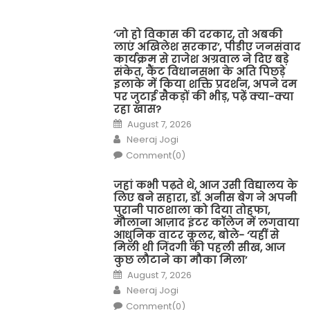
‘जो हो विकास की दरकार, तो अबकी
लाएं अखिलेश सरकार’, पीडीए जनसंवाद
कार्यक्रम से राजेश अग्रवाल ने दिए बड़े
संकेत, कैंट विधानसभा के अति पिछड़े
इलाके में किया शक्ति प्रदर्शन, अपने दम
पर जुटाई सैकड़ों की भीड़, पढ़ें क्या-क्या
रहा खास?
Posted
August 7, 2026
on
Author
Neeraj Jogi
Comment(0)
जहां कभी पढ़ते थे, आज उसी विद्यालय के
लिए बने सहारा, डॉ. अनीस बेग ने अपनी
पुरानी पाठशाला को दिया तोहफा,
मौलाना आज़ाद इंटर कॉलेज में लगवाया
आधुनिक वाटर कूलर, बोले- ‘यहीं से
मिली थी जिंदगी की पहली सीख, आज
कुछ लौटाने का मौका मिला’
Posted
August 7, 2026
on
Author
Neeraj Jogi
Comment(0)