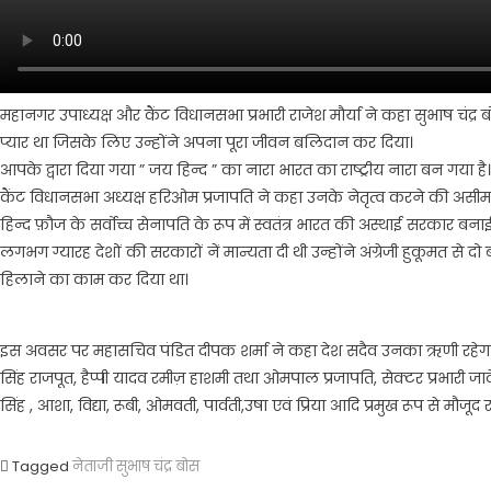
महानगर उपाध्यक्ष और कैंट विधानसभा प्रभारी राजेश मौर्या ने कहा सुभाष चंद्र ब
प्यार था जिसके लिए उन्होंने अपना पूरा जीवन बलिदान कर दिया।
आपके द्वारा दिया गया ” जय हिन्द ” का नारा भारत का राष्ट्रीय नारा बन गया है।
कैंट विधानसभा अध्यक्ष हरिओम प्रजापति ने कहा उनके नेतृत्व करने की असीम क
हिन्द फ़ौज के सर्वोच्च सेनापति के रूप में स्वतंत्र भारत की अस्थाई सरकार बन
लगभग ग्यारह देशों की सरकारों नें मान्यता दी थी उन्होंने अंग्रेजी हुकूमत से द
हिलाने का काम कर दिया था।
इस अवसर पर महासचिव पंडित दीपक शर्मा ने कहा देश सदैव उनका ऋणी रहेगा कार
सिंह राजपूत, हैप्पी यादव रमीज़ हाशमी तथा ओमपाल प्रजापति, सेक्टर प्रभारी जावेद ग
सिंह , आशा, विद्या, रूबी, ओमवती, पार्वती,उषा एवं प्रिया आदि प्रमुख रूप से मौजूद र
Tagged
नेताजी सुभाष चंद्र बोस