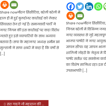
Share nowनीरज सिसौदिया, बरेली बरेली में
हाल ही में हुई बुलडोजर कार्रवाई को लेकर
Share nowनीरज सिसौदिया,
सियासत तेज हो गई है। समाजवादी पार्टी ने
निगम बरेली में विभिन्न ज
नगर निगम की इस कार्रवाई पर कड़ा विरोध
नगर व्यवस्था से जुड़े महत्वपूर्
जताते हुए इसे व्यापारियों के साथ अन्याय
भाजपा पार्षदों ने नगर आयुक
बताया है। सपा के महानगर अध्यक्ष शमीम खां
ज्ञापन सौंपा। यह ज्ञापन भा
सुल्तानी ने साफ शब्दों में कहा है कि वर्षों से
शालिनी जोहरी के नेतृत्व में द
[…]
पार्षद सतीश चंद्र सक्सेना का
का विशेष सानिध्य रहा। इस द
उपसभापति […]
Post
संत गाडगे जी महाराज की जयंती पर होगा सर्वजन आम पार्टी का शक्ति प्रदर्शन, 27 जनवरी को खिचड़ी भोज में बनेगी रणनीति, जुटेंगे पार्टी के पदाधिकारी, जानिये क्या-क्या होगा खास?