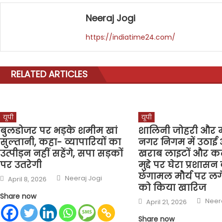
Neeraj Jogi
https://indiatime24.com/
RELATED ARTICLES
यूपी
यूपी
बुलडोजर पर भड़के शमीम खां
शालिनी जोहरी और म
सुल्तानी, कहा- व्यापारियों का
नगर निगम में उठाई
उत्पीड़न नहीं सहेंगे, सपा सड़कों
खराब लाइटों और 
पर उतरेगी
मुद्दे पर घेरा प्रशासन
छंगामल मौर्य पर लग
Author
Posted
Neeraj Jogi
April 8, 2026
on
को किया खारिज
Share now
Auth
Posted
Neera
April 21, 2026
on
Share now