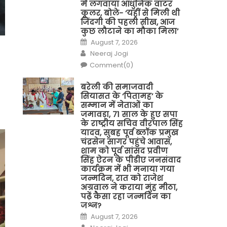
में लगवाया आधुनिक वाटर
कूलर, बोले- ‘यहीं से मिली थी
जिंदगी की पहली सीख, आज
कुछ लौटाने का मौका मिला’
Posted
August 7, 2026
on
Author
Neeraj Jogi
Comment(0)
बरेली की समाजवादी
सियासत के ‘पितामह’ के
सम्मान में नेताओं का
जमावड़ा, 71 साल के हुए सपा
के राष्ट्रीय सचिव वीरपाल सिंह
यादव, सुबह पूर्व ब्लॉक प्रमुख
चंद्रसेन सागर पहुंचे आवास,
शाम को पूर्व सांसद प्रवीण
सिंह ऐरन के पीडीए जनसंवाद
कार्यक्रम में भी मनाया गया
जन्मदिन, रात को राजेश
अग्रवाल ने कराया मुंह मीठा,
पढ़ें कैसा रहा जन्मदिन का
जश्न?
Posted
August 7, 2026
on
Author