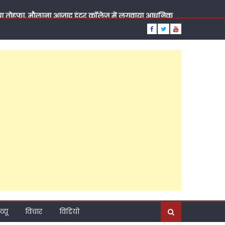
दिया तोहफा, मौलाना आज़ाद इंटर कॉलेज में लगवाया आधुनिक
य सचिव वीरपाल सिंह यादव, सुबह पूर्व ब्लॉक प्रमुख चंद्रसेन
मदिन, रात को राजेश अग्रवाल ने कराया मुंह मीठा, पढ़ें कैसा
्टी की राजनीति?, ब्राह्मण सम्मेलन के जरिए नया संदेश,
़ाया कद, पांच दशक की तपस्या, जनसेवा की ऐसी लकीर कि
ूत दावेदार?
दिए बड़े संकेत, कैंट विधानसभा के अति पिछड़े इलाके में
व्यू
विचार
विडियो