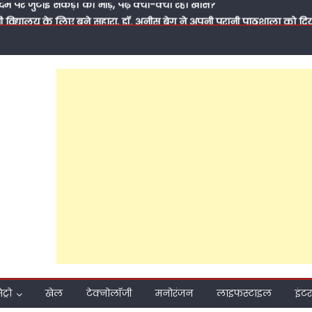
सी विद्यालय के लिए बने सहारा, डॉ. अनीस बेग ने अपनी पुरानी पाठशाला को 
से मिली थी जिंदगी की पहली सीख, आज कुछ लौटाने का मौका मिला’
के ‘पितामह’ के सम्मान में नेताओं का जमावड़ा, 71 साल के हुए सपा के राष्ट्री
पूर्व सांसद प्रवीण सिंह ऐरन के पीडीए जनसंवाद कार्यक्रम में भी मनाया गया जन्
मीकरण तक: क्या 2027 की जीत के लिए अखिलेश यादव बदल रहे हैं समाजवादी पार
ाते हुए सवर्णों का भरोसा जीत पाएंगे अखिलेश?
 प्रति समर्पण, बिना प्रचार की जनसेवा और मजबूत संगठनात्मक तैयारी ने बढ
 हुआ मुश्किल; फरीदपुर में सपा नेता चंद्रसेन सागर क्यों बन रहे हैं सबसे मजब
ो अबकी लाएं अखिलेश सरकार’, पीडीए जनसंवाद कार्यक्रम से राजेश अग्रवाल ने 
दम पर जुटाई सैकड़ों की भीड़, पढ़ें क्या-क्या रहा खास?
ेट्रो
खेल
टेक्नोलॉजी
मनोरंजन
लाइफस्टाइल
इंटर