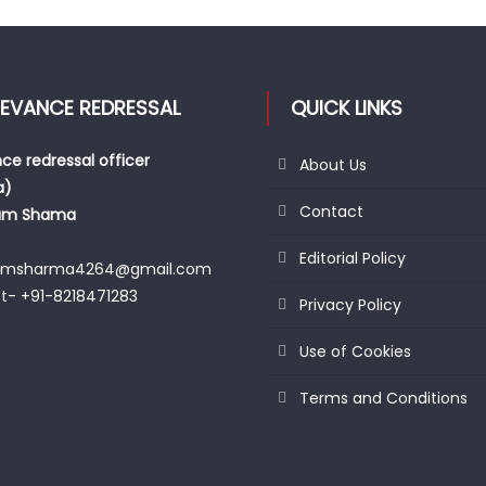
IEVANCE REDRESSAL
QUICK LINKS
ce redressal officer
About Us
a)
Contact
am Shama
Editorial Policy
amsharma4264@gmail.com
t- +91-8218471283
Privacy Policy
Use of Cookies
Terms and Conditions