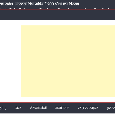
 का संदेश, सरस्वती विद्या मंदिर में 200 पौधों का वितरण
ं कांवड़ियों की सेवा तक… कैंट से सपा टिकट के प्रबल दावेदार डॉ. अनीस बेग 
 बरेली पहुंचे इमरान मसूद, आला हजरत दरगाह पर नवाब मुजाहिद हसन के साथ की
ियासी संदेश तक, अंतपुर में डॉ. जीराज ने दिखाई अपनी मजबूत पकड़
में विवादों में घिरे ऐरन और जिला अध्यक्ष शुभलेश यादव, विजयपाल की मौजूदग
ारों के कार्यक्रम में नहीं गए शुभलेश तो उनके समर्थक भी हैं नाराज, अखिलेश य
विजयपाल प्रेम की कहानी
्रो
खेल
टेक्नोलॉजी
मनोरंजन
लाइफस्टाइल
इंटरव्