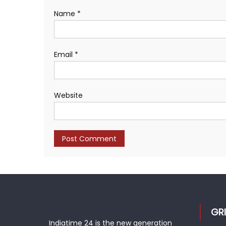
Name
*
Email
*
Website
GR
Indiatime 24 is the new generation