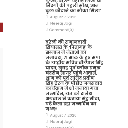
कूलर, बोले- ‘यहीं से मिली थी
जिंदगी की पहली सीख, आज
कुछ लौटाने का मौका मिला’
Posted
August 7, 2026
on
Author
Neeraj Jogi
Comment(0)
बरेली की समाजवादी
सियासत के ‘पितामह’ के
सम्मान में नेताओं का
जमावड़ा, 71 साल के हुए सपा
के राष्ट्रीय सचिव वीरपाल सिंह
यादव, सुबह पूर्व ब्लॉक प्रमुख
चंद्रसेन सागर पहुंचे आवास,
शाम को पूर्व सांसद प्रवीण
सिंह ऐरन के पीडीए जनसंवाद
कार्यक्रम में भी मनाया गया
जन्मदिन, रात को राजेश
अग्रवाल ने कराया मुंह मीठा,
पढ़ें कैसा रहा जन्मदिन का
जश्न?
Posted
August 7, 2026
on
Author
Neeraj Jogi