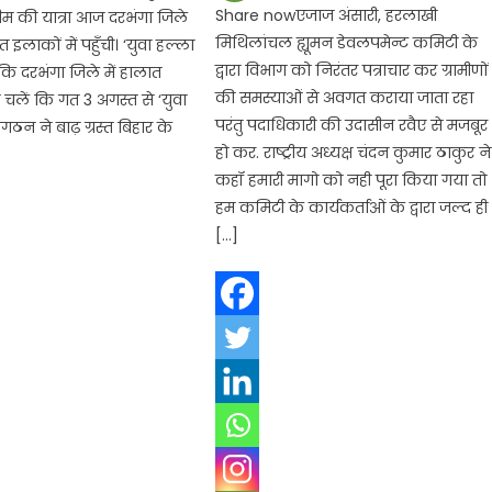
Share nowएजाज अंसारी, हरलाखी
ीम की यात्रा आज दरभंगा जिले
मिथिलांचल ह्यूमन डेवलपमेन्ट कमिटी के
त इलाकों में पहुँची। ‘युवा हल्ला
द्वारा विभाग को निरंतर पत्राचार कर ग्रामीणों
कि दरभंगा जिले में हालात
की समस्याओं से अवगत कराया जाता रहा
े चलें कि गत 3 अगस्त से ‘युवा
परंतु पदाधिकारी की उदासीन रवैए से मजबूर
गठन ने बाढ़ ग्रस्त बिहार के
हो कर. राष्ट्रीय अध्यक्ष चंदन कुमार ठाकुर ने
कहॉ हमारी मागो को नही पूरा किया गया तो
हम कमिटी के कार्यकर्ताओं के द्वारा जल्द ही
[…]