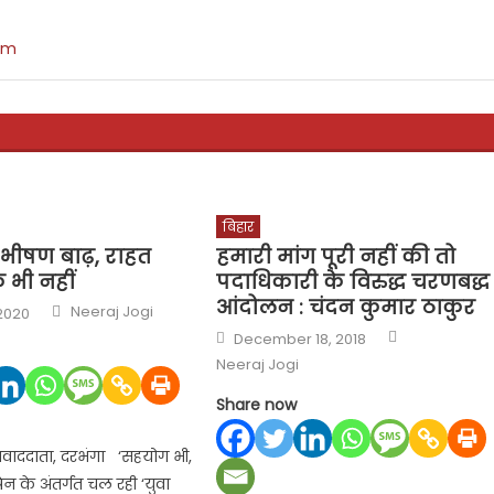
om
बिहार
ं भीषण बाढ़, राहत
हमारी मांग पूरी नहीं की तो
 भी नहीं
पदाधिकारी के विरुद्ध चरणबद्ध
आंदोलन : चंदन कुमार ठाकुर
Author
Neeraj Jogi
 2020
Author
Posted
December 18, 2018
on
Neeraj Jogi
Share now
वाददाता, दरभंगा ‘सहयोग भी,
ेन के अंतर्गत चल रही ‘युवा