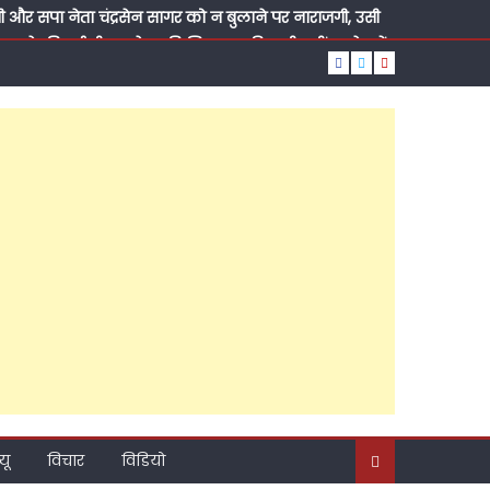
ी और सपा नेता चंद्रसेन सागर को न बुलाने पर नाराजगी, उसी
ादव से की गई थी शुभलेश की शिकायत, फिर भी नहीं सुधरे, पढ़ें
दिए बड़े संकेत, कैंट विधानसभा के अति पिछड़े इलाके में
दिया तोहफा, मौलाना आज़ाद इंटर कॉलेज में लगवाया आधुनिक
य सचिव वीरपाल सिंह यादव, सुबह पूर्व ब्लॉक प्रमुख चंद्रसेन
मदिन, रात को राजेश अग्रवाल ने कराया मुंह मीठा, पढ़ें कैसा
्टी की राजनीति?, ब्राह्मण सम्मेलन के जरिए नया संदेश,
यू
विचार
विडियो