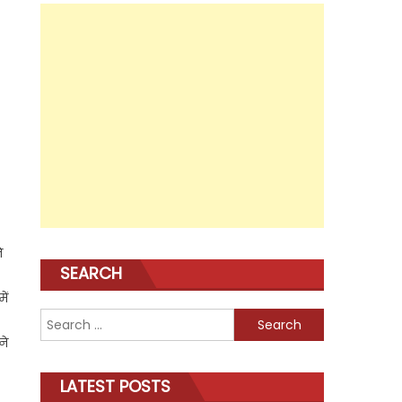
े
SEARCH
ें
Search
for:
ने
LATEST POSTS