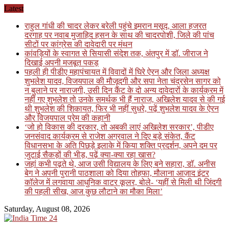
Skip
Latest
to
राहुल गांधी की चादर लेकर बरेली पहुंचे इमरान मसूद, आला हजरत
content
दरगाह पर नवाब मुजाहिद हसन के साथ की चादरपोशी, जिले की पांच
सीटों पर कांग्रेस की दावेदारी पर मंथन
कांवड़ियों के स्वागत से सियासी संदेश तक, अंतपुर में डॉ. जीराज ने
दिखाई अपनी मजबूत पकड़
पहली ही पीडीए महापंचायत में विवादों में घिरे ऐरन और जिला अध्यक्ष
शुभलेश यादव, विजयपाल की मौजूदगी और सपा नेता चंद्रसेन सागर को
न बुलाने पर नाराजगी, उसी दिन कैंट के दो अन्य दावेदारों के कार्यक्रम में
नहीं गए शुभलेश तो उनके समर्थक भी हैं नाराज, अखिलेश यादव से की गई
थी शुभलेश की शिकायत, फिर भी नहीं सुधरे, पढ़ें शुभलेश यादव के ऐरन
और विजयपाल प्रेम की कहानी
‘जो हो विकास की दरकार, तो अबकी लाएं अखिलेश सरकार’, पीडीए
जनसंवाद कार्यक्रम से राजेश अग्रवाल ने दिए बड़े संकेत, कैंट
विधानसभा के अति पिछड़े इलाके में किया शक्ति प्रदर्शन, अपने दम पर
जुटाई सैकड़ों की भीड़, पढ़ें क्या-क्या रहा खास?
जहां कभी पढ़ते थे, आज उसी विद्यालय के लिए बने सहारा, डॉ. अनीस
बेग ने अपनी पुरानी पाठशाला को दिया तोहफा, मौलाना आज़ाद इंटर
कॉलेज में लगवाया आधुनिक वाटर कूलर, बोले- ‘यहीं से मिली थी जिंदगी
की पहली सीख, आज कुछ लौटाने का मौका मिला’
Saturday, August 08, 2026