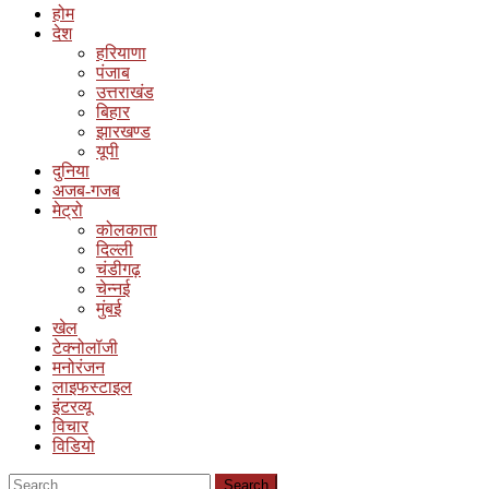
होम
देश
हरियाणा
पंजाब
उत्तराखंड
बिहार
झारखण्ड
यूपी
दुनिया
अजब-गजब
मेट्रो
कोलकाता
दिल्ली
चंडीगढ़
चेन्नई
मुंबई
खेल
टेक्नोलॉजी
मनोरंजन
लाइफस्टाइल
इंटरव्यू
विचार
विडियो
Search