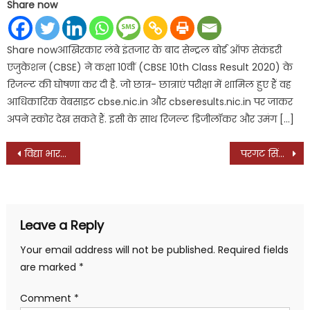
Share now
Share nowआखिरकार लंबे इंतजार के बाद सेन्ट्रल बोर्ड ऑफ सेकंडरी
एजुकेशन (CBSE) ने कक्षा 10वीं (CBSE 10th Class Result 2020) के
रिजल्ट की घोषणा कर दी है. जो छात्र- छात्राएं परीक्षा में शामिल हुए हैं वह
आधिकारिक वेबसाइट cbse.nic.in और cbseresults.nic.in पर जाकर
अपने स्कोर देख सकते हैं. इसी के साथ रिजल्ट डिजीलॉकर और उमंग […]
Post
विद्या भारती के प्रचार विभाग के प्रांतीय कार्यालय का नड्डा ने किया शुभारंभ, संस्कारों का संदेश पहुंचाने की कवायद
परगट सिंह, समरा और समराय ने बेबी व जौहल के लिये मांगे वोट
navigation
Leave a Reply
Your email address will not be published.
Required fields
are marked
*
Comment
*