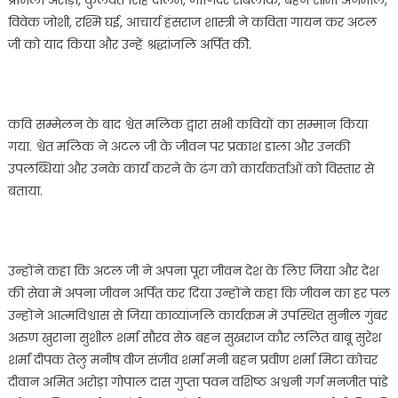
प्रमिला अरोड़ा, कुलवंत सिंह दालम, जोगिंदर सबलोक, बहन सीमा अनमोल,
विवेक जोशी, रश्मि घई, आचार्य हंसराज शास्त्री ने कविता गायन कर अटल
जी को याद किया और उन्हें श्रद्धांजलि अर्पित कीे.
कवि सम्मेलन के बाद श्वेत मलिक द्वारा सभी कवियों का सम्मान किया
गया. श्वेत मलिक ने अटल जी के जीवन पर प्रकाश डाला और उनकी
उपलब्धियां और उनके कार्य करने के ढंग को कार्यकर्ताओं को विस्तार से
बताया.
उन्होंने कहा कि अटल जी ने अपना पूरा जीवन देश के लिए जिया और देश
की सेवा में अपना जीवन अर्पित कर दिया उन्होंने कहा कि जीवन का हर पल
उन्होंने आत्मविश्वास से जिया काव्यांजलि कार्यक्रम में उपस्थित सुनील गुंबर
अरुण खुराना सुशील शर्मा सौरव सेठ बहन सुखराज कौर ललित बाबू सुरेश
शर्मा दीपक तेलु मनीष वीज संजीव शर्मा मनी बहन प्रवीण शर्मा मिटा कोचर
दीवान अमित अरोड़ा गोपाल दास गुप्ता पवन वशिष्ठ अश्वनी गर्ग मनजीत पांडे