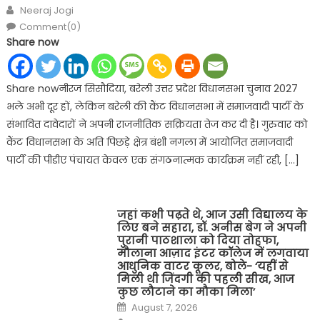
on
Author
Neeraj Jogi
Comment(0)
Share now
Share nowनीरज सिसौदिया, बरेली उत्तर प्रदेश विधानसभा चुनाव 2027
भले अभी दूर हों, लेकिन बरेली की कैंट विधानसभा में समाजवादी पार्टी के
संभावित दावेदारों ने अपनी राजनीतिक सक्रियता तेज कर दी है। गुरुवार को
कैंट विधानसभा के अति पिछड़े क्षेत्र बंशी नगला में आयोजित समाजवादी
पार्टी की पीडीए पंचायत केवल एक संगठनात्मक कार्यक्रम नहीं रही, […]
जहां कभी पढ़ते थे, आज उसी विद्यालय के
लिए बने सहारा, डॉ. अनीस बेग ने अपनी
पुरानी पाठशाला को दिया तोहफा,
मौलाना आज़ाद इंटर कॉलेज में लगवाया
आधुनिक वाटर कूलर, बोले- ‘यहीं से
मिली थी जिंदगी की पहली सीख, आज
कुछ लौटाने का मौका मिला’
Posted
August 7, 2026
on