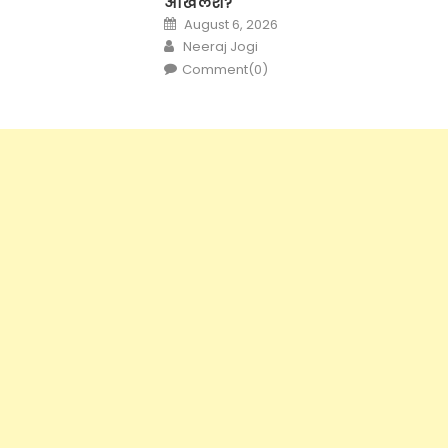
अखिलेश?
Posted
August 6, 2026
on
Author
Neeraj Jogi
Comment(0)