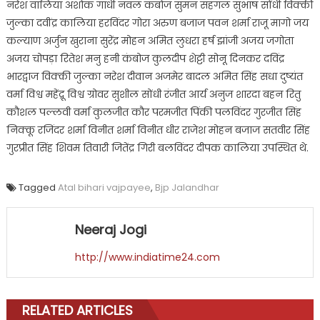
नरेश वालिया अशोक गांधी नवल कंबोज सुमन सहगल सुभाष सोंधी विक्की
जुल्का दवींद्र कालिया हरविंदर गोरा अरुण बजाज पवन शर्मा राजू मागो जय
कल्याण अर्जुन खुराना सुरेंद्र मोहन अमित लुधरा हर्ष झांजी अजय जगोता
अजय चोपड़ा रितेश मनु हनी कंबोज कुलदीप शेट्टी सोनू दिनकर दविंद्र
भारद्वाज विक्की जुल्का नरेश दीवान अजमेर बादल अमित सिंह सधा दुष्यंत
वर्मा विश्व महेंद्रू विश्व ग्रोवर सुशील सोंधी रंजीत आर्य अनुज शारदा बहन रितु
कौशल पल्लवी वर्मा कुलजीत कौर परमजीत पिंकी पलविंदर गुरजीत सिंह
निक्कू रजिंदर शर्मा विनीत शर्मा विनीत धीर राजेश मोहन बजाज सतवीर सिंह
गुरप्रीत सिंह शिवम तिवारी जितेंद्र गिरी बलविंदर दीपक कालिया उपस्थित थे.
Tagged
Atal bihari vajpayee
,
Bjp Jalandhar
Neeraj Jogi
http://www.indiatime24.com
RELATED ARTICLES