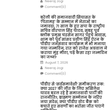
Author
Neeraj Jogi
Comment(0)
बरेली की समाजवादी सियासत के
‘पितामह’ के सम्मान में नेताओं का
जमावड़ा, 71 साल के हुए सपा के राष्ट्रीय
सचिव वीरपाल सिंह यादव, सुबह पूर्व
ब्लॉक प्रमुख चंद्रसेन सागर पहुंचे आवास,
शाम को पूर्व सांसद प्रवीण सिंह ऐरन के
पीडीए जनसंवाद कार्यक्रम में भी मनाया
गया जन्मदिन, रात को राजेश अग्रवाल ने
कराया मुंह मीठा, पढ़ें कैसा रहा जन्मदिन
का जश्न?
Posted
August 7, 2026
on
Author
Neeraj Jogi
Comment(0)
पीडीए से ‘सर्वसमावेशी’ समीकरण तक:
क्या 2027 की जीत के लिए अखिलेश
यादव बदल रहे हैं समाजवादी पार्टी की
राजनीति?, ब्राह्मण सम्मेलन के जरिए
नया संदेश, क्या पीडीए वोट बैंक को
बचाते हुए सवर्णों का भरोसा जीत पाएंगे