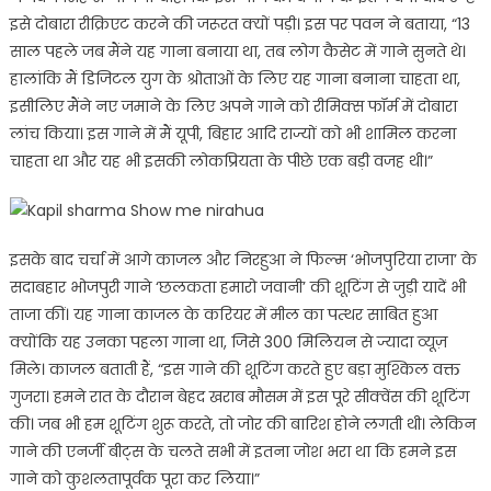
इसे दोबारा रीक्रिएट करने की जरूरत क्यों पड़ी। इस पर पवन ने बताया, “13
साल पहले जब मैंने यह गाना बनाया था, तब लोग कैसेट में गाने सुनते थे।
हालांकि मैं डिजिटल युग के श्रोताओं के लिए यह गाना बनाना चाहता था,
इसीलिए मैंने नए जमाने के लिए अपने गाने को रीमिक्स फॉर्म में दोबारा
लांच किया। इस गाने में मैं यूपी, बिहार आदि राज्यों को भी शामिल करना
चाहता था और यह भी इसकी लोकप्रियता के पीछे एक बड़ी वजह थी।”
इसके बाद चर्चा में आगे काजल और निरहुआ ने फिल्म ‘भोजपुरिया राजा’ के
सदाबहार भोजपुरी गाने ‘छलकता हमारो जवानी’ की शूटिंग से जुड़ी यादें भी
ताजा कीं। यह गाना काजल के करियर में मील का पत्थर साबित हुआ
क्योंकि यह उनका पहला गाना था, जिसे 300 मिलियन से ज्यादा व्यूज़
मिले। काजल बताती हैं, “इस गाने की शूटिंग करते हुए बड़ा मुश्किल वक्त
गुजरा। हमने रात के दौरान बेहद खराब मौसम में इस पूरे सीक्वेंस की शूटिंग
की। जब भी हम शूटिंग शुरू करते, तो जोर की बारिश होने लगती थी। लेकिन
गाने की एनर्जी बीट्स के चलते सभी में इतना जोश भरा था कि हमने इस
गाने को कुशलतापूर्वक पूरा कर लिया।”