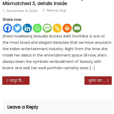
Mismatched 3, details inside
Author
Posted
Neeraj Jogi
December 9, 2024
on
Share now
Share nowNeeraj Sisaudia Actress Aditi Govitrikar is one of
the most loved and elegant beauties that we have around in
the Indian entertainment industry. Right from the time she
made her debut in the entertainment space till now, she’s
always been the symbolic embodiment of ‘beauty with
brains’ and well, her work portfolio certainly does […]
Post
कपूर फैमिली के साथ आलिया ने मनाया जश्न, करिश्मा ने पोस्ट की तस्वीर, लिखी ये बात
बुलेट का काटा 36000 रुपये का चालान
navigation
Leave a Reply