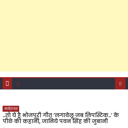
जनसेवा की ऐसी लकीर कि विरोधियों के लिए पार करना हुआ
मुश्किल; फरीदपुर में सपा नेता चंद्रसेन सागर क्यों बन रहे हैं सबसे
मजबूत दावेदार?
‘जो हो विकास की दरकार, तो अबकी लाएं अखिलेश सरकार’, पीडीए
जनसंवाद कार्यक्रम से राजेश अग्रवाल ने दिए बड़े संकेत, कैंट
विधानसभा के अति पिछड़े इलाके में किया शक्ति प्रदर्शन, अपने दम पर
जुटाई सैकड़ों की भीड़, पढ़ें क्या-क्या रहा खास?
मनोरंजन
…तो ये है भोजपुरी गीत ‘लगावेलू जब लिपस्टिक…’ के
पीछे की कहानी, जानिये पवन सिंह की जुबानी