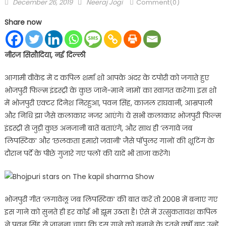
Posted
Author
December 26, 2019
Neeraj Jogi
Comment(0)
on
Share now
नीरज सिसौदिया, नई दिल्ली
आगामी वीकेंड में द कपिल शर्मा शो आपके अंदर के टपोरी को जगाते हुए
भोजपुरी फिल्म इंडस्ट्री के कुछ जाने-माने नामों का स्वागत करेगा। इस शो
में भोजपुरी एक्टर दिनेश निरहुआ, पवन सिंह, काजल राघवानी, आम्रपाली
और निधि झा जैसे कलाकार नजर आएंगे। ये सभी कलाकार भोजपुरी फिल्म
इंडस्ट्री से जुड़ी कुछ अनजानी बातें बताएंगे, और साथ ही ‘लगावे जब
लिपस्टिक’ और ‘छलकता हमारो जवानी’ जैसे पॉपुलर गानों की शूटिंग के
दौरान पर्दे के पीछे गुजारे गए पलों की यादें भी ताजा करेंगे।
भोजपुरी गीत ‘लगावेलू जब लिपस्टिक’ की बात करें तो 2008 में बनाए गए
इस गाने को सुनते ही हर कोई भी झूम उठता है। ऐसे में उत्सुकतावश कपिल
ने पवन सिंह से जानना चाहा कि इस गाने को बनाने के इतने वर्षों बाद उन्हें