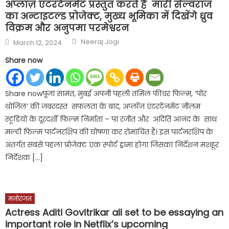
अप्लॉज़ एंटरटेनमेंट प्रस्तुत करते हैं मारी सेल्वराज
का अन्टाइटल्ड प्रोजेक्ट, मुख्य भूमिका में दिखेंगे ध्रुव
विक्रम और अनुपमा परमेश्वरन
Author
Posted
Neeraj Jogi
March 12, 2024
on
Share now
Share nowपूजा सामंत, मुबई अपनी पहली तमिल फीचर फिल्म, ‘पोर
थोज़िल’ की जबरदस्त सफलता के बाद, अप्लॉज़ एंटरटेनमेंट नीलम
स्टूडियो के दूरदर्शी फिल्म निर्माता – पा रंजीत और अदिति आनंद के साथ
मल्टी फिल्म पार्टनरशिप की घोषणा कर रोमांचित हैं। इस पार्टनरशिप के
अंतर्गत सबसे पहला प्रोजेक्ट एक स्पोर्ट ड्रामा होगा जिसका निर्देशन मशहूर
निर्देशक […]
मनोरंजन
Actress Aditi Govitrikar all set to be essaying an
important role in Netflix’s upcoming