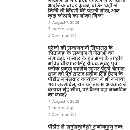
मौलाना आज़ाद इंटर कॉलेज में लगवाया
आधुनिक वाटर कूलर, बोले- ‘यहीं से
मिली थी जिंदगी की पहली सीख, आज
कुछ लौटाने का मौका मिला’
Posted
August 7, 2026
on
Author
Neeraj Jogi
Comment(0)
बरेली की समाजवादी सियासत के
‘पितामह’ के सम्मान में नेताओं का
जमावड़ा, 71 साल के हुए सपा के राष्ट्रीय
सचिव वीरपाल सिंह यादव, सुबह पूर्व
ब्लॉक प्रमुख चंद्रसेन सागर पहुंचे आवास,
शाम को पूर्व सांसद प्रवीण सिंह ऐरन के
पीडीए जनसंवाद कार्यक्रम में भी मनाया
गया जन्मदिन, रात को राजेश अग्रवाल ने
कराया मुंह मीठा, पढ़ें कैसा रहा जन्मदिन
का जश्न?
Posted
August 7, 2026
on
Author
Neeraj Jogi
Comment(0)
पीडीए से ‘सर्वसमावेशी’ समीकरण तक: