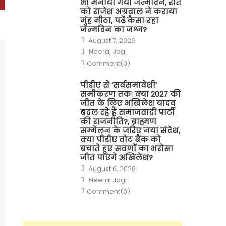
भी मनाया गया जन्मदिन, रात
को राजेश अग्रवाल ने कराया
मुंह मीठा, पढ़ें कैसा रहा
जन्मदिन का जश्न?
Posted
August 7, 2026
on
Author
Neeraj Jogi
Comment(0)
पीडीए से ‘सर्वसमावेशी’
समीकरण तक: क्या 2027 की
जीत के लिए अखिलेश यादव
बदल रहे हैं समाजवादी पार्टी
की राजनीति?, ब्राह्मण
सम्मेलन के जरिए नया संदेश,
क्या पीडीए वोट बैंक को
बचाते हुए सवर्णों का भरोसा
जीत पाएंगे अखिलेश?
Posted
August 6, 2026
on
Author
Neeraj Jogi
Comment(0)