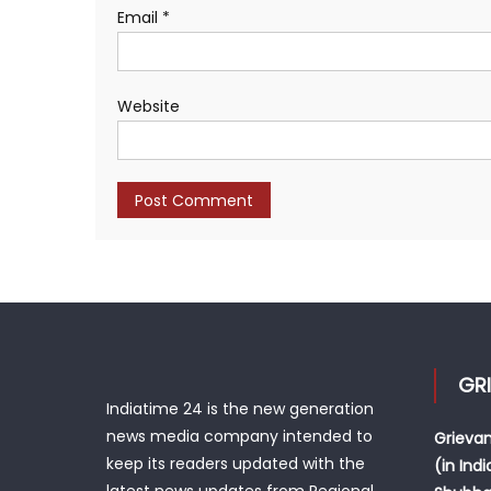
Email
*
Website
GR
Indiatime 24 is the new generation
news media company intended to
Grievan
keep its readers updated with the
(in Indi