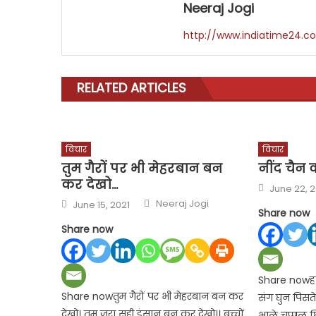
Neeraj Jogi
http://www.indiatime24.c
RELATED ARTICLES
विचार
विचार
तुम गैरों पर भी मेहरबान बन
नींद चैन
कर देखो…
Posted
June 22, 2
on
Author
Posted
Neeraj Jogi
June 15, 2021
on
Share now
Share now
Share nowहाय 
Share nowतुम गैरों पर भी मेहरबान बन कर
संग घुन पिसत
देखो। तुम जरा सही इंसान बन कर देखो।। बच्चों
भाले चप्पल घ