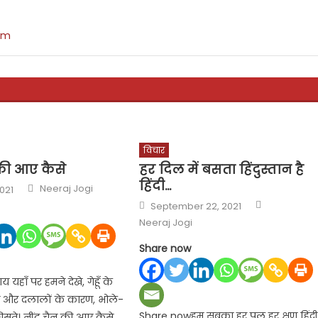
om
विचार
 की आए कैसे
हर दिल में बसता हिंदुस्तान है
हिंदी…
Author
Neeraj Jogi
021
Author
Posted
September 22, 2021
on
Neeraj Jogi
Share now
यहाँ पर हमने देखे, गेहूँ के
े और दलालों के कारण, भोले-
Share nowहम सबका हर पल हर क्षण हिंदी
िसते। नींद चैन की आए कैसे,