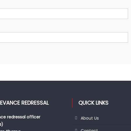
IEVANCE REDRESSAL
QUICK LINKS
ce redressal officer
About Us
a)
Contact