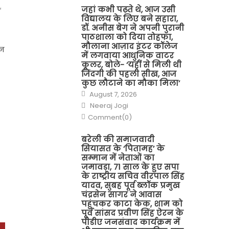
जहां कभी पढ़ते थे, आज उसी
ं
विद्यालय के लिए बने सहारा,
डॉ. अनीस बेग ने अपनी पुरानी
पाठशाला को दिया तोहफा,
मौलाना आज़ाद इंटर कॉलेज
ान
में लगवाया आधुनिक वाटर
कूलर, बोले- ‘यहीं से मिली थी
जिंदगी की पहली सीख, आज
कुछ लौटाने का मौका मिला’
Posted
August 7, 2026
on
Author
Neeraj Jogi
Comment(0)
बरेली की समाजवादी
सियासत के ‘पितामह’ के
सम्मान में नेताओं का
जमावड़ा, 71 साल के हुए सपा
के राष्ट्रीय सचिव वीरपाल सिंह
यादव, सुबह पूर्व ब्लॉक प्रमुख
चंद्रसेन सागर ने आवास
पहुंचकर काटा केक, शाम को
पूर्व सांसद प्रवीण सिंह ऐरन के
पीडीए जनसंवाद कार्यक्रम में