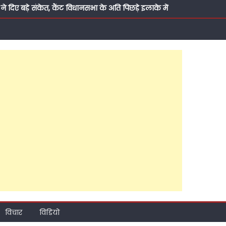
दिए बड़े संकेत, कैंट विधानसभा के अति पिछड़े इलाके में
दिया तोहफा, मौलाना आज़ाद इंटर कॉलेज में लगवाया आधुनिक
य सचिव वीरपाल सिंह यादव, सुबह पूर्व ब्लॉक प्रमुख चंद्रसेन
 भी मनाया गया जन्मदिन, रात को राजेश अग्रवाल ने कराया मुंह
्टी की राजनीति?, ब्राह्मण सम्मेलन के जरिए नया संदेश,
़ाया कद, पांच दशक की तपस्या, जनसेवा की ऐसी लकीर कि
ूत दावेदार?
विचार
विडियो