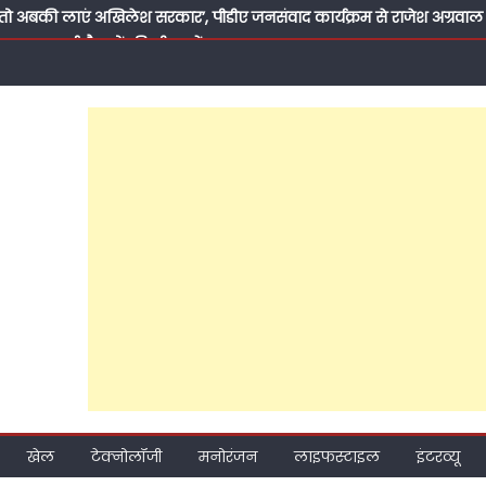
ो अबकी लाएं अखिलेश सरकार’, पीडीए जनसंवाद कार्यक्रम से राजेश अग्रवाल ने 
दम पर जुटाई सैकड़ों की भीड़, पढ़ें क्या-क्या रहा खास?
सी विद्यालय के लिए बने सहारा, डॉ. अनीस बेग ने अपनी पुरानी पाठशाला को 
से मिली थी जिंदगी की पहली सीख, आज कुछ लौटाने का मौका मिला’
के ‘पितामह’ के सम्मान में नेताओं का जमावड़ा, 71 साल के हुए सपा के राष्ट्री
ा केक, शाम को पूर्व सांसद प्रवीण सिंह ऐरन के पीडीए जनसंवाद कार्यक्रम में
दिन का जश्न?
मीकरण तक: क्या 2027 की जीत के लिए अखिलेश यादव बदल रहे हैं समाजवादी पार
ाते हुए सवर्णों का भरोसा जीत पाएंगे अखिलेश?
 प्रति समर्पण, बिना प्रचार की जनसेवा और मजबूत संगठनात्मक तैयारी ने बढ
 हुआ मुश्किल; फरीदपुर में सपा नेता चंद्रसेन सागर क्यों बन रहे हैं सबसे मजब
खेल
टेक्नोलॉजी
मनोरंजन
लाइफस्टाइल
इंटरव्यू