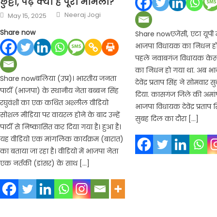
छुट्टी, पढ़ें क्या है पूरा मामला?
Author
Posted
Neeraj Jogi
May 15, 2025
on
Share now
Share nowएजेंसी, एटा यूपी
भाजपा विधायक का निधन हो 
पहले नवाबगंज विधायक केसर
का निधन हो गया था. अब भ
Share nowबलिया (उप्र)। भारतीय जनता
देवेंद्र प्रताप सिंह ने सोमवार 
पार्टी (भाजपा) के स्थानीय नेता बब्बन सिंह
दिया. कासगंज जिले की अमांप
रघुवंशी का एक कथित अश्लील वीडियो
भाजपा विधायक देवेंद्र प्रताप
सोशल मीडिया पर वायरल होने के बाद उन्हें
सुबह दिल का दौरा […]
पार्टी से निष्कासित कर दिया गया है। हुआ है।
यह वीडियो एक मांगलिक कार्यक्रम (बारात)
का बताया जा रहा है। वीडियो में भाजपा नेता
एक नर्तकी (डांसर) के साथ […]