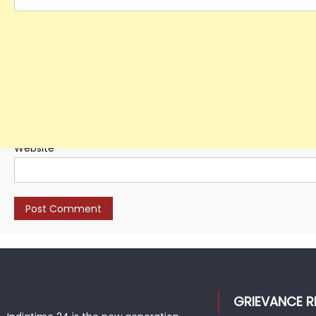
Name
*
Email
*
Website
GRIEVANCE R