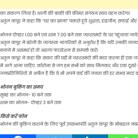
ऐसे में अरुणा फाउंडेशन ने कोविड पॉजिटिव पीड़ित परिवारों को सात्विक भो
का संकल्प लिया है। थाली की बाकी की कीमत संगठन स्वयं वहन करेगा।
अतुल कपूर ने कहा कि “घर का खाना” पकाते हुये शुद्धता, हाइजीन, सफाई और 
भोजन दोपहर 1.00 बजे एवं शाम 7.00 बजे तक जरूरतमंदों के घर पहुंचाया जाये
अतुल कपूर ने बरेली के जागरूक नागरिकों से अनुरोध है कि यदि उनकी जानकार
बनाने में असमर्थ हो तो अरुणा फाउंडेशन से सम्पर्क करें।
अतुल कपूर ने कहा कि संकट की घड़ी में जरूरतमंदों की मदद करना ही एक जनप
में आगे आना चाहिए. कोरोना से जंग हम सभी को साथ मिलकर और एक दूसरे का
जनप्रतिनिधियों से अपील है कि वे भी अपने वार्ड की जनता की हर संभव मदद 
भोजन बुकिंग का समय
सुबह का भोजन- 10 बजे तक
शाम का भोजन- दोपहर 3 बजे तक
किसे करें फोन
भोजन की बुकिंग कराने के लिए पूर्व उपसभापति अतुल कपूर के मोबाइल नंबर