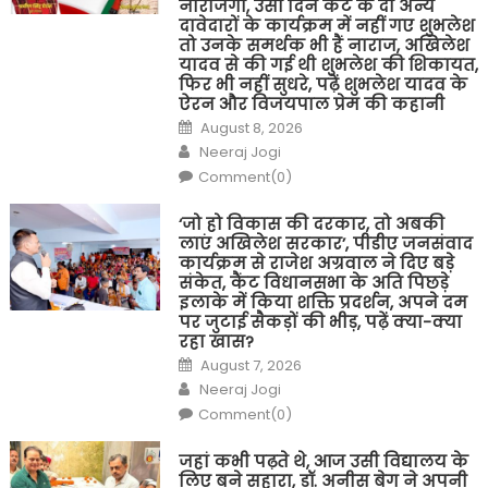
नाराजगी, उसी दिन कैंट के दो अन्य
दावेदारों के कार्यक्रम में नहीं गए शुभलेश
तो उनके समर्थक भी हैं नाराज, अखिलेश
यादव से की गई थी शुभलेश की शिकायत,
फिर भी नहीं सुधरे, पढ़ें शुभलेश यादव के
ऐरन और विजयपाल प्रेम की कहानी
Posted
August 8, 2026
on
Author
Neeraj Jogi
Comment(0)
‘जो हो विकास की दरकार, तो अबकी
लाएं अखिलेश सरकार’, पीडीए जनसंवाद
कार्यक्रम से राजेश अग्रवाल ने दिए बड़े
संकेत, कैंट विधानसभा के अति पिछड़े
इलाके में किया शक्ति प्रदर्शन, अपने दम
पर जुटाई सैकड़ों की भीड़, पढ़ें क्या-क्या
रहा खास?
Posted
August 7, 2026
on
Author
Neeraj Jogi
Comment(0)
जहां कभी पढ़ते थे, आज उसी विद्यालय के
लिए बने सहारा, डॉ. अनीस बेग ने अपनी