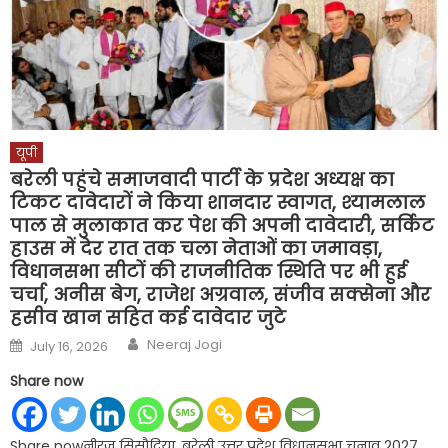
यूपी
बरेली पहुंचे समाजवादी पार्टी के प्रदेश अध्यक्ष का
टिकट दावेदारों ने किया शानदार स्वागत, श्यामलाल
पाल से मुलाकात कर पेश की अपनी दावेदारी, सर्किट
हाउस में देर रात तक चला नेताओं का जमावड़ा,
विधानसभा सीटों की राजनीतिक स्थिति पर भी हुई
चर्चा, अनीस बेग, राजेश अग्रवाल, संजीव सक्सेना और
हसीव खान सहित कई दावेदार जुटे
Author
Posted
Neeraj Jogi
July 16, 2026
on
Share now
Share nowनीरज सिसौदिया, बरेली उत्तर प्रदेश विधानसभा चुनाव 2027