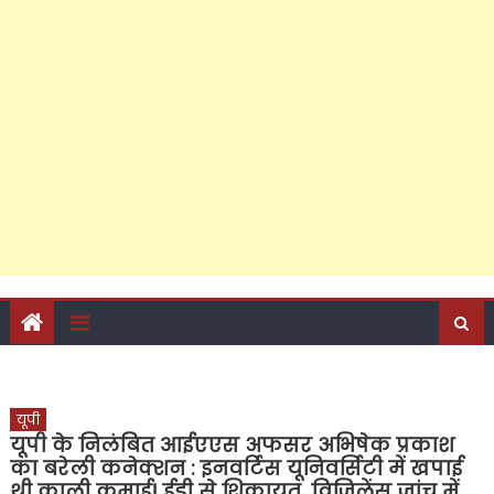
सुबह पूर्व ब्लॉक प्रमुख चंद्रसेन सागर पहुंचे आवास, शाम को पूर्व सांसद
प्रवीण सिंह ऐरन के पीडीए जनसंवाद कार्यक्रम में भी मनाया गया
जन्मदिन, रात को राजेश अग्रवाल ने कराया मुंह मीठा, पढ़ें कैसा रहा
जन्मदिन का जश्न?
कांवड़ियों के स्वागत से सियासी संदेश तक, अंतपुर में डॉ. जीराज ने
दिखाई अपनी मजबूत पकड़
यूपी
यूपी के निलंबित आईएएस अफसर अभिषेक प्रकाश
का बरेली कनेक्शन : इनवर्टिस यूनिवर्सिटी में खपाई
थी काली कमाई! ईडी से शिकायत, विजिलेंस जांच में