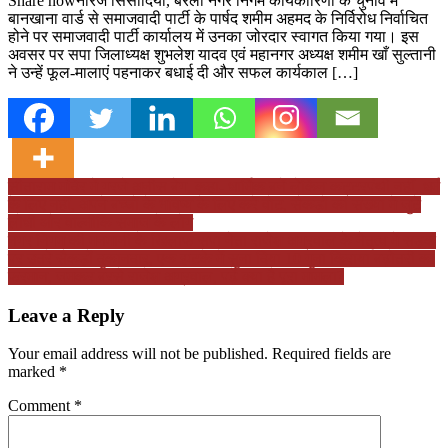
Share nowनीरज सिसौदिया, बरेली नगर निगम कार्यकारिणी के चुनाव में
बानखाना वार्ड से समाजवादी पार्टी के पार्षद शमीम अहमद के निर्विरोध निर्वाचित
होने पर समाजवादी पार्टी कार्यालय में उनका जोरदार स्वागत किया गया। इस
अवसर पर सपा जिलाध्यक्ष शुभलेश यादव एवं महानगर अध्यक्ष शमीम खाँ सुल्तानी
ने उन्हें फूल-मालाएं पहनाकर बधाई दी और सफल कार्यकाल […]
Post
सीताराम मंदिर में गरजे अनीस बेग, कहा- धार्मिक बनें लेकिन कट्टरपंथी नहीं, धर्म
के लिए नहीं, अपने बच्चों के भविष्य के लिए करें वोट, सैकड़ों की संख्या में जुटे
navigation
लोधी और वाल्मीकि समाज के लोग
नगर निगम की मनमानी के खिलाफ सपा नेता राजेश अग्रवाल के नेतृत्व में सड़क
पर उतरे सैकड़ों दुकानदार, एक झटके में सुना दिया 10 गुना किराया बढ़ोतरी का
फरमान, जमकर बरसे राजेश अग्रवाल, पढ़ें क्या है पूरा मामला?
Leave a Reply
Your email address will not be published.
Required fields are
marked
*
Comment
*