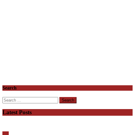
Search
Search
for:
Latest Posts
यूपी