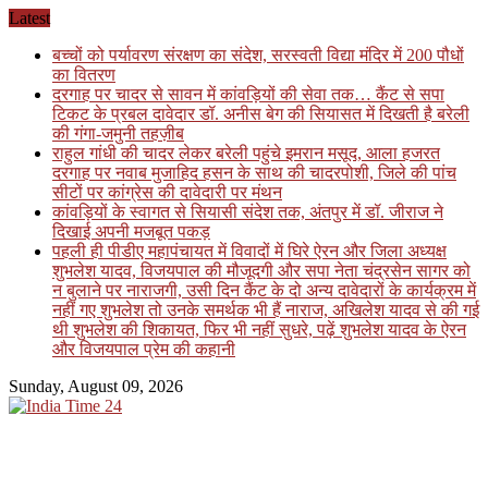
Skip
Latest
to
बच्चों को पर्यावरण संरक्षण का संदेश, सरस्वती विद्या मंदिर में 200 पौधों
content
का वितरण
दरगाह पर चादर से सावन में कांवड़ियों की सेवा तक… कैंट से सपा
टिकट के प्रबल दावेदार डॉ. अनीस बेग की सियासत में दिखती है बरेली
की गंगा-जमुनी तहज़ीब
राहुल गांधी की चादर लेकर बरेली पहुंचे इमरान मसूद, आला हजरत
दरगाह पर नवाब मुजाहिद हसन के साथ की चादरपोशी, जिले की पांच
सीटों पर कांग्रेस की दावेदारी पर मंथन
कांवड़ियों के स्वागत से सियासी संदेश तक, अंतपुर में डॉ. जीराज ने
दिखाई अपनी मजबूत पकड़
पहली ही पीडीए महापंचायत में विवादों में घिरे ऐरन और जिला अध्यक्ष
शुभलेश यादव, विजयपाल की मौजूदगी और सपा नेता चंद्रसेन सागर को
न बुलाने पर नाराजगी, उसी दिन कैंट के दो अन्य दावेदारों के कार्यक्रम में
नहीं गए शुभलेश तो उनके समर्थक भी हैं नाराज, अखिलेश यादव से की गई
थी शुभलेश की शिकायत, फिर भी नहीं सुधरे, पढ़ें शुभलेश यादव के ऐरन
और विजयपाल प्रेम की कहानी
Sunday, August 09, 2026