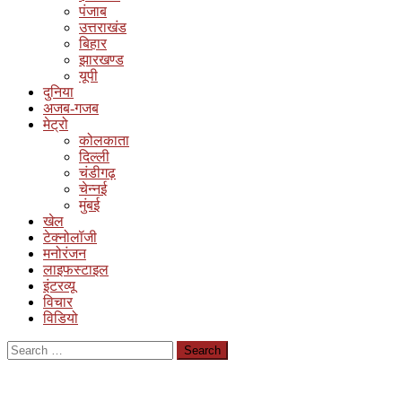
पंजाब
उत्तराखंड
बिहार
झारखण्ड
यूपी
दुनिया
अजब-गजब
मेट्रो
कोलकाता
दिल्ली
चंडीगढ़
चेन्नई
मुंबई
खेल
टेक्नोलॉजी
मनोरंजन
लाइफस्टाइल
इंटरव्यू
विचार
विडियो
Search
for: