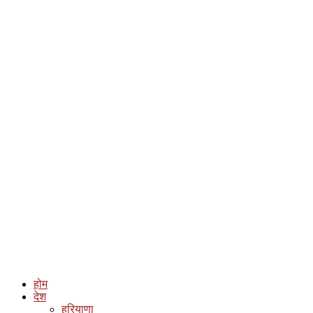
होम
देश
हरियाणा