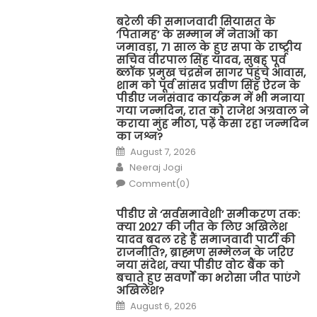
बरेली की समाजवादी सियासत के
‘पितामह’ के सम्मान में नेताओं का
जमावड़ा, 71 साल के हुए सपा के राष्ट्रीय
सचिव वीरपाल सिंह यादव, सुबह पूर्व
ब्लॉक प्रमुख चंद्रसेन सागर पहुंचे आवास,
शाम को पूर्व सांसद प्रवीण सिंह ऐरन के
पीडीए जनसंवाद कार्यक्रम में भी मनाया
गया जन्मदिन, रात को राजेश अग्रवाल ने
कराया मुंह मीठा, पढ़ें कैसा रहा जन्मदिन
का जश्न?
Posted
August 7, 2026
on
Author
Neeraj Jogi
Comment(0)
पीडीए से ‘सर्वसमावेशी’ समीकरण तक:
क्या 2027 की जीत के लिए अखिलेश
यादव बदल रहे हैं समाजवादी पार्टी की
राजनीति?, ब्राह्मण सम्मेलन के जरिए
नया संदेश, क्या पीडीए वोट बैंक को
बचाते हुए सवर्णों का भरोसा जीत पाएंगे
अखिलेश?
Posted
August 6, 2026
on