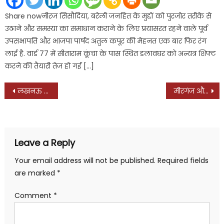
Share nowनीरज सिसौदिया, बरेली जनहित के मुद्दों को पुरजोर तरीके से
उठाने और समस्या का समाधान कराने के लिए प्रयासरत रहने वाले पूर्व
उपसभापति और भाजपा पार्षद अतुल कपूर की मेहनत एक बार फिर रंग
लाई है. वार्ड 77 में सीताराम कूंचा के पास स्थित डलावघर को अन्यत्र शिफ्ट
करने की तैयारी तेज हो गई […]
Post
लखनऊ में प्रदेश अध्यक्ष को सम्मानित कर रहे थे सपा जिला अध्यक्ष पद के दावेदार महेंद्र सिंह लोधी राजपूत और राष्ट्रीय सचिव साधना सिंह, इधर, जिला पार्टी कार्यालय से हटवा दिए उनके फ्लैक्स, पढ़ें किस मोड़ पर जा रही है बरेली सपा की सियासत?
मीरगंज और आंवला में बेहद कमजोर है संगठन, बूथ स्तर पर भाजपा के मुकाबले कहीं नहीं ठहरता, आंवला और मीरगंज के विधानसभा प्रभारियों ने सपा सुप्रीमो अखिलेश यादव को सौंपी रिपोर्ट, जानिये क्या है रिपोर्ट में?
navigation
Leave a Reply
Your email address will not be published.
Required fields
are marked
*
Comment
*