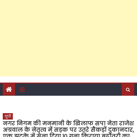
जनसेवा की ऐसी लकीर कि विरोधियों के लिए पार करना हुआ
मुश्किल; फरीदपुर में सपा नेता चंद्रसेन सागर क्यों बन रहे हैं सबसे
मजबूत दावेदार?
‘जो हो विकास की दरकार, तो अबकी लाएं अखिलेश सरकार’, पीडीए
जनसंवाद कार्यक्रम से राजेश अग्रवाल ने दिए बड़े संकेत, कैंट
विधानसभा के अति पिछड़े इलाके में किया शक्ति प्रदर्शन, अपने दम पर
जुटाई सैकड़ों की भीड़, पढ़ें क्या-क्या रहा खास?
यूपी
नगर निगम की मनमानी के खिलाफ सपा नेता राजेश
अग्रवाल के नेतृत्व में सड़क पर उतरे सैकड़ों दुकानदार,
एक झटके में सुना दिया 10 गुना किराया बढ़ोतरी का