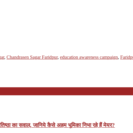
gar
,
Chandrasen Sagar Faridpur
,
education awareness campaign
,
Faridp
िष्‍ठा का सवाल, जानिये कैसे अहम भूमिका निभा रहे हैं मेयर?