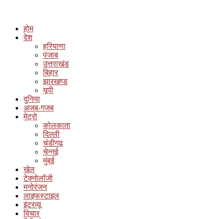
होम
देश
हरियाणा
पंजाब
उत्तराखंड
बिहार
झारखण्ड
यूपी
दुनिया
अजब-गजब
मेट्रो
कोलकाता
दिल्ली
चंडीगढ़
चेन्नई
मुंबई
खेल
टेक्नोलॉजी
मनोरंजन
लाइफस्टाइल
इंटरव्यू
विचार