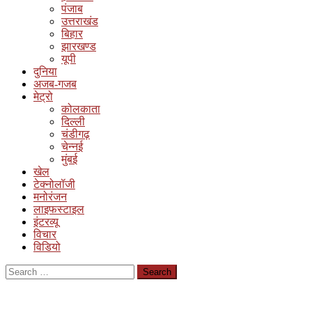
पंजाब
उत्तराखंड
बिहार
झारखण्ड
यूपी
दुनिया
अजब-गजब
मेट्रो
कोलकाता
दिल्ली
चंडीगढ़
चेन्नई
मुंबई
खेल
टेक्नोलॉजी
मनोरंजन
लाइफस्टाइल
इंटरव्यू
विचार
विडियो
Search
for: