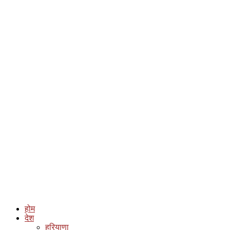
होम
देश
हरियाणा