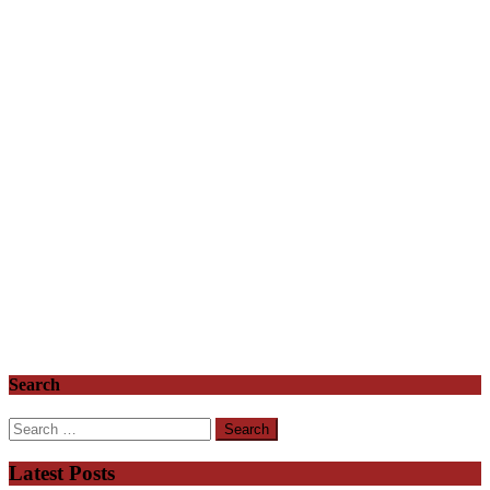
Search
Search
for:
Latest Posts