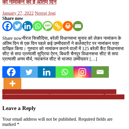
को नामांकन का है अंतिम दिन
Posted
Author
January 27, 2022
Neeraj Jogi
on
Share now
Share nowनीरज सिसौदिया, बरेली विधानसभा चुनाव को लेकर नामांकन के
अंतिम दिन से एक दिन पहले कई उम्‍मीदवारों ने कलेक्‍ट्रेट पर नामांकन पत्र
दाखिल किया। गुरुवार को नामांकन कराने वालों में 125 बरेली कैंट विधानसभा
सीट से सपा प्रत्‍याशी सुप्रिया ऐरन, बिथरी चैनपुर विधानसभा सीट से सपा
प्रत्‍याशी अगम मौर्य, नवाबगंज सीट से भाजपा उम्‍मीदवार […]
Post
पुलिस में कर दी शिकायत तो दूल्हे के परिवार के साथ किया ऐसा सुलूक…
बच्चन परिवार के लिए ट्वीट कर जूही चावला हो गईं ट्रोल, लिखी थी ये बात…
navigation
Leave a Reply
Your email address will not be published.
Required fields are
marked
*