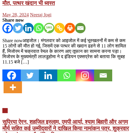
मौत, पत्थर खदान भी ध्वस्त
Posted
Author
May 28, 2024
Neeraj Jogi
on
Share now
Share nowआइजोल। मंगलवार को आइजोल में कई भूस्खलनों में कम से कम
15 लोगों की मौत हो गई, जिसमें एक पत्थर की खदान ढहने से 11 लोग शामिल
हैं, मिजोरम में चक्रवात रेमल के कारण आए तूफान का सामना करना पड़ा।
मिजोरम के मुख्यमंत्री लालडुहोमा ने द इंडियन एक्सप्रेस को बताया कि सुबह
11.15 बजे […]
देश
सुप्रिया ऐरन, शहजिल इस्‍लाम, एमपी आर्या, श्‍याम बिहारी और अगम
मौर्य सहित कई उम्‍मीदवारों ने दाखिल किया नामांकन पत्र, शुक्रवार