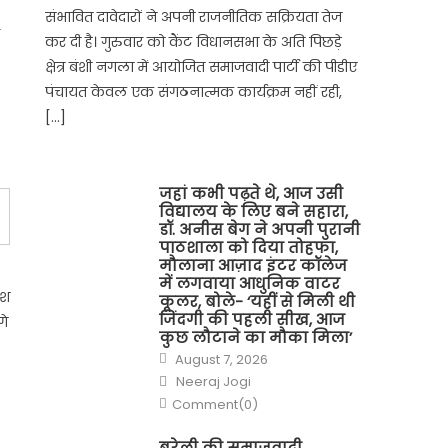
संभावित दावेदारों ने अपनी राजनीतिक सक्रियता तेज
कर दी है। गुरुवार को कैंट विधानसभा के अति पिछड़े
क्षेत्र बंशी नगला में आयोजित समाजवादी पार्टी की पीडीए
पंचायत केवल एक संगठनात्मक कार्यक्रम नहीं रही,
[…]
जहां कभी पढ़ते थे, आज उसी
विद्यालय के लिए बने सहारा,
डॉ. अनीस बेग ने अपनी पुरानी
पाठशाला को दिया तोहफा,
मौलाना आज़ाद इंटर कॉलेज
में लगवाया आधुनिक वाटर
ेश
कूलर, बोले- ‘यहीं से मिली थी
जिंदगी की पहली सीख, आज
गे
कुछ लौटाने का मौका मिला’
Posted
August 7, 2026
on
Author
Neeraj Jogi
Comment(0)
बरेली की समाजवादी