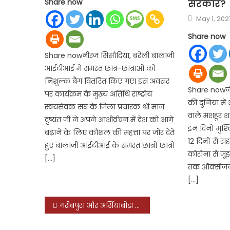
Share now
सरकार?
Posted
May 1, 202
on
Share now
Share nowनीरज सिसौदिया, बरेली बालाजी
आईटीआई में समस्त छात्र-छात्राओं को
निशुल्क बैग वितरित किए गए। इस अवसर
Share nowनीर
पर कार्यक्रम के मुख्य अतिथि राष्ट्रीय
की दुनिया म
स्वयंसेवक संघ के जिला प्रचारक श्री मान
वाले मशहूर 
दुष्यंत जी ने अपने आशीर्वचन में देश को आगे
इन दिनों मुश्क
बढ़ाने के लिए कौशल की महत्ता पर जोर देते
12 दिनों से र
हुए बालाजी आईटीआई के समस्त छात्रों छात्रों
कोरोना से जू
[…]
तक ऑक्सीजन क
[…]
Post
गरीबपुरा और अर्सियाबोझ में गरजे नसीम अहमद, लोगों का मिला अपार समर्थन
navigation