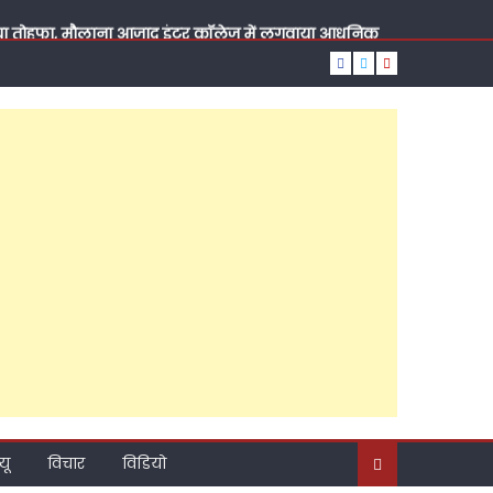
दिया तोहफा, मौलाना आज़ाद इंटर कॉलेज में लगवाया आधुनिक
य सचिव वीरपाल सिंह यादव, सुबह पूर्व ब्लॉक प्रमुख चंद्रसेन
मदिन, रात को राजेश अग्रवाल ने कराया मुंह मीठा, पढ़ें कैसा
्टी की राजनीति?, ब्राह्मण सम्मेलन के जरिए नया संदेश,
़ाया कद, पांच दशक की तपस्या, जनसेवा की ऐसी लकीर कि
ूत दावेदार?
दिए बड़े संकेत, कैंट विधानसभा के अति पिछड़े इलाके में
यू
विचार
विडियो