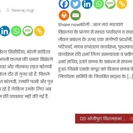
Author
Neeraj Jogi
1
Share nowबरेली : आज जय नारायण
विद्यालय के प्रांगण में स्वच्छ पर्यावरण व स्वस
जीवन प्रबंधन के ऊपर एक संगोष्ठी प्रदर्शनी,
परिचर्चा, नाट्य रूपांतरण कार्यक्रम, पुरुस्का
ज सिसौदिया, बरेली साहित्य
कार्यक्रम रवि शर्मा जिला समन्वयक व प्रवी
ें अपनी कलम की चमक बिखेरने
शर्मा सचिव, इको क्लब के प्रबंधन में संपन्न
शायर और गीतकार राहत बरेलवी
हुआ। जिसमें एसके कपूर को विज्ञान क्लब क
िल दौर से गुजर रहे हैं. पिछले
निर्णायक समिति के नियमित सद्स्य के […
ाहत बरेलवी, उनकी पत्नी और पुत्र
झ रहे हैं लेकिन उनके लिए अब
ी व्यवस्था नहीं की गई है.
120 भोजीपुरा विधानसभा सीट : अबकी बार मेवाती समाज को सपा नहीं कर सकेगी दरकिनार, जानिये क्या है वजह?