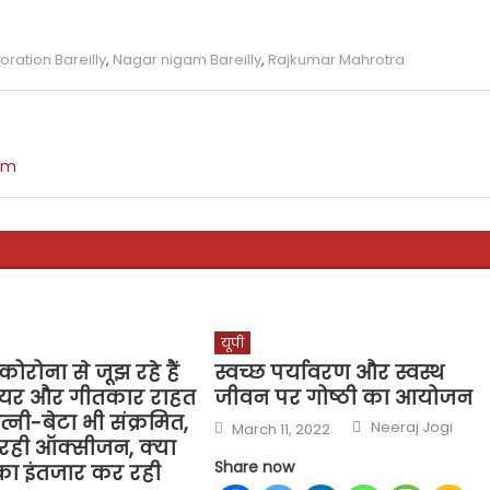
oration Bareilly
,
Nagar nigam Bareilly
,
Rajkumar Mahrotra
om
यूपी
कोरोना से जूझ रहे हैं
स्वच्छ पर्यावरण और स्वस्थ
ायर और गीतकार राहत
जीवन पर गोष्ठी का आयोजन
्नी-बेटा भी संक्रमित,
Author
Posted
Neeraj Jogi
March 11, 2022
on
 रही ऑक्सीजन, क्या
Share now
ा इंतजार कर रही