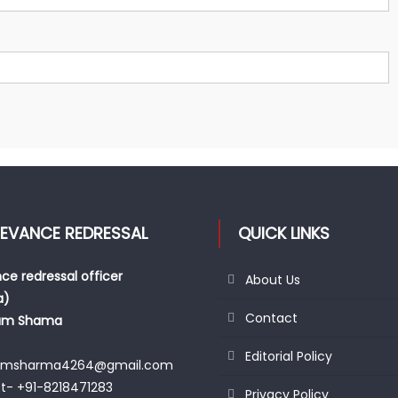
IEVANCE REDRESSAL
QUICK LINKS
ce redressal officer
About Us
a)
Contact
am Shama
Editorial Policy
amsharma4264@gmail.com
t- +91-8218471283
Privacy Policy