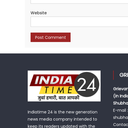
Website
GR
Grievan
(in Indi
Shubh
E-mail :
Indiatime 24 is the new generation
shubh
news media company intended to
Contac
keep its readers updated with the