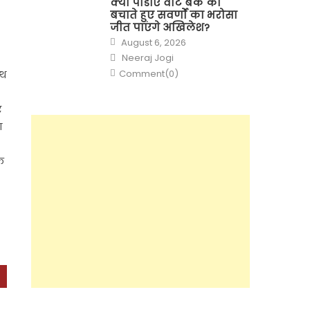
क्या पीडीए वोट बैंक को
बचाते हुए सवर्णों का भरोसा
जीत पाएंगे अखिलेश?
Posted
August 6, 2026
on
Author
Neeraj Jogi
Comment(0)
्थ
र
ण
े
]