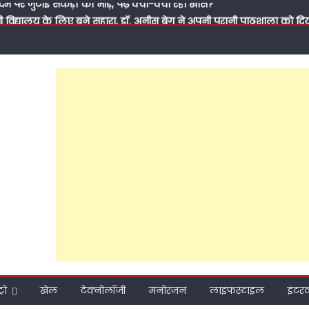
सी विद्यालय के लिए बने सहारा, डॉ. अनीस बेग ने अपनी पुरानी पाठशाला को 
से मिली थी जिंदगी की पहली सीख, आज कुछ लौटाने का मौका मिला’
के ‘पितामह’ के सम्मान में नेताओं का जमावड़ा, 71 साल के हुए सपा के राष्ट्री
पूर्व सांसद प्रवीण सिंह ऐरन के पीडीए जनसंवाद कार्यक्रम में भी मनाया गया जन्
मीकरण तक: क्या 2027 की जीत के लिए अखिलेश यादव बदल रहे हैं समाजवादी पार
ाते हुए सवर्णों का भरोसा जीत पाएंगे अखिलेश?
 प्रति समर्पण, बिना प्रचार की जनसेवा और मजबूत संगठनात्मक तैयारी ने बढ
 हुआ मुश्किल; फरीदपुर में सपा नेता चंद्रसेन सागर क्यों बन रहे हैं सबसे मजब
ो अबकी लाएं अखिलेश सरकार’, पीडीए जनसंवाद कार्यक्रम से राजेश अग्रवाल ने 
दम पर जुटाई सैकड़ों की भीड़, पढ़ें क्या-क्या रहा खास?
्रो
खेल
टेक्नोलॉजी
मनोरंजन
लाइफस्टाइल
इंटरव्