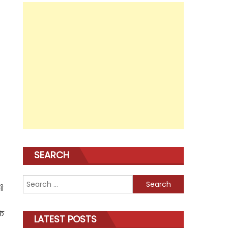
SEARCH
Search
भी
for:
के
LATEST POSTS