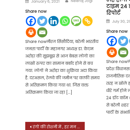
Neeraj Jogi
January 6, 2021
on
टाइम 24 ड
Share now
रिपोर्ट
Posted
July 30, 
on
Share now
Share nowनीरज सिसौदिया, बरेली भारतीय
जनता पार्टी के महानगर अध्यक्ष डा. केएम
अरोड़ा की सूझबूझ से आज बेबस लोगों का
Share nowनीर
लाखों रुपए का सामान बर्बाद होने से बच
प्रदेश विधान
गया. लोगों ने अरोड़ा का शुक्रिया अदा किया
राजनीतिक दलों
है. दरअसल, रेलवे की जमीन पर काफी समय
तरह न खोले हो
से अतिक्रमण किया गया था. जिस वक्त
धीरे गर्म होने
अतिक्रमण किया जा रहा […]
24 डॉट कॉम
से बरेली शह
पार्टी के संभ
Post
रंगों की रोशनी में , हर मन चमक रहा है होली की ताजगी में , हर मन बहक रहा है