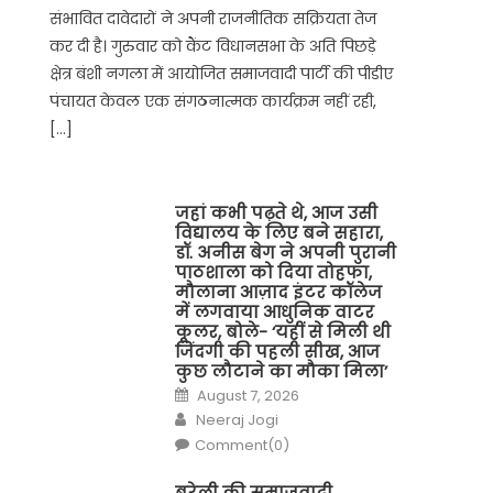
संभावित दावेदारों ने अपनी राजनीतिक सक्रियता तेज
कर दी है। गुरुवार को कैंट विधानसभा के अति पिछड़े
क्षेत्र बंशी नगला में आयोजित समाजवादी पार्टी की पीडीए
पंचायत केवल एक संगठनात्मक कार्यक्रम नहीं रही,
[…]
जहां कभी पढ़ते थे, आज उसी
विद्यालय के लिए बने सहारा,
डॉ. अनीस बेग ने अपनी पुरानी
पाठशाला को दिया तोहफा,
मौलाना आज़ाद इंटर कॉलेज
में लगवाया आधुनिक वाटर
कूलर, बोले- ‘यहीं से मिली थी
जिंदगी की पहली सीख, आज
कुछ लौटाने का मौका मिला’
Posted
August 7, 2026
on
Author
Neeraj Jogi
Comment(0)
बरेली की समाजवादी