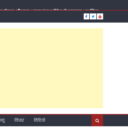
दिया तोहफा, मौलाना आज़ाद इंटर कॉलेज में लगवाया आधुनिक
य सचिव वीरपाल सिंह यादव, सुबह पूर्व ब्लॉक प्रमुख चंद्रसेन
मदिन, रात को राजेश अग्रवाल ने कराया मुंह मीठा, पढ़ें कैसा
्टी की राजनीति?, ब्राह्मण सम्मेलन के जरिए नया संदेश,
़ाया कद, पांच दशक की तपस्या, जनसेवा की ऐसी लकीर कि
ूत दावेदार?
दिए बड़े संकेत, कैंट विधानसभा के अति पिछड़े इलाके में
व्यू
विचार
विडियो