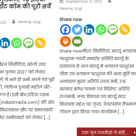
September 3, 2021
on
ॉट कॉम की पूरी सर्वे
Neeraj Jogi
Share now
Author
Neeraj Jogi
2026
Share nowनीरज सिसौदिया, बदायूं ‍‍‍भगवा
परशुराम जयंती समारोह समिति बदायूँ के
ज सिसौदिया, बरेली उत्तर
तत्वाधान में आज बदायूं में भगवान परशुराम
सभा चुनाव 2027 को लेकर
चौक एवं भगवान परशुराम की भव्य मूर्ति क
 ने भले ही अभी अपने पत्ते पूरी
अनावरण मुख्य अतिथि न्याय मंत्री, उ.प्र.
ं, लेकिन चुनावी माहौल धीरे-
सरकार ब्रजेश पाठक एवं विशिष्ट अतिथि
 लगा है। इसी बीच इंडिया टाइम
राज्यमंत्री, नगर विकास एवं बदायूँ सदर
 (indiatime24.com) की ओर
विधायक महेश चंद्र गुप्ता, चेयरपर्सन दीपमाल
र विधानसभा सीट पर समाजवादी
गोयल द्वारा किया गया। कार्यक्रम […]
ावित उम्मीदवारों को लेकर […]
एक गूंज एनजीओ ने महिलाओं ,पुरुषों और बच्चों को गुलाल ,फल और कपड़े वितरण किया