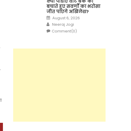
क्या पीडीए वोट बैंक को
बचाते हुए सवर्णों का भरोसा
जीत पाएंगे अखिलेश?
Posted
August 6, 2026
on
Author
Neeraj Jogi
Comment(0)
न
ा
ा