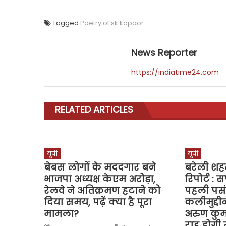
Tagged
Poetry of sk kapoor
News Reporter
https://indiatime24.com
RELATED ARTICLES
यूपी
यूपी
बेबस लोगों के मददगार बने
बरेली शह
भाजपा अध्यक्ष केएम अरोड़ा,
रिपोर्ट :
रेलवे ने अतिक्रमण हटाने को
पहली पसंद
दिया समय, पढ़ें क्या है पूरा
कलीमुद्द
मामला?
अरुण कुम
राह होगी म
Author
Posted