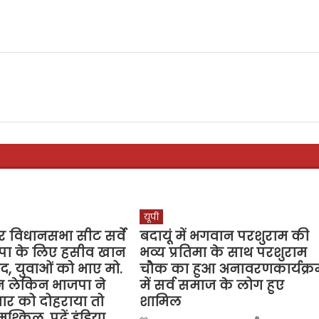
यूपी
र विधानसभा सीट सर्वे
‍‍‍‍‍‍‍‍‍‍‍‍‍‍‍‍‍‍‍‍‍‍‍बदायूं में भगवान परशुराम की
 सपा के लिए हसीव खान
भव्य प्रतिमा के साथ परशुराम
, युवाओं को भाए मो.
चौक का हुआ अनावरणकार्यक्र
ीन लेकिन भाजपा ने
में सर्व समाज के लोग हुए
ार को दोहराया तो
शामिल
ुश्किल, पढ़ें इंडिया
Author
Posted