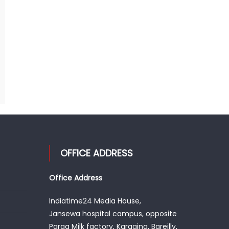
OFFICE ADDRESS
Office Address
Indiatime24 Media House,
Jansewa hospital campus, opposite
Parag Milk factory, Kargaina, Bareilly,