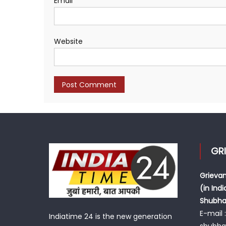
Email
*
Website
GR
Grievan
(in Indi
Shubh
E-mail :
Indiatime 24 is the new generation