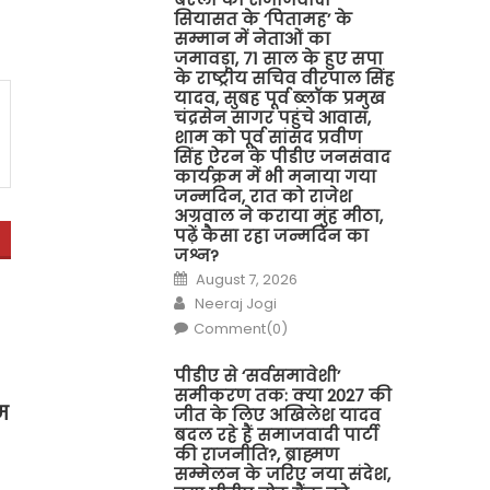
सियासत के ‘पितामह’ के
सम्मान में नेताओं का
जमावड़ा, 71 साल के हुए सपा
के राष्ट्रीय सचिव वीरपाल सिंह
यादव, सुबह पूर्व ब्लॉक प्रमुख
चंद्रसेन सागर पहुंचे आवास,
शाम को पूर्व सांसद प्रवीण
सिंह ऐरन के पीडीए जनसंवाद
कार्यक्रम में भी मनाया गया
जन्मदिन, रात को राजेश
अग्रवाल ने कराया मुंह मीठा,
पढ़ें कैसा रहा जन्मदिन का
जश्न?
Posted
August 7, 2026
on
Author
Neeraj Jogi
Comment(0)
पीडीए से ‘सर्वसमावेशी’
समीकरण तक: क्या 2027 की
म
जीत के लिए अखिलेश यादव
बदल रहे हैं समाजवादी पार्टी
की राजनीति?, ब्राह्मण
सम्मेलन के जरिए नया संदेश,