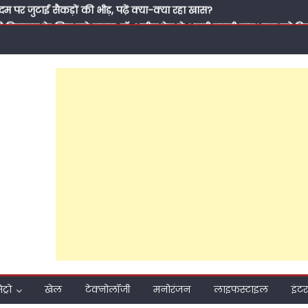
सी विद्यालय के लिए बने सहारा, डॉ. अनीस बेग ने अपनी पुरानी पाठशाला को 
से मिली थी जिंदगी की पहली सीख, आज कुछ लौटाने का मौका मिला’
के ‘पितामह’ के सम्मान में नेताओं का जमावड़ा, 71 साल के हुए सपा के राष्ट्री
पूर्व सांसद प्रवीण सिंह ऐरन के पीडीए जनसंवाद कार्यक्रम में भी मनाया गया जन्
मीकरण तक: क्या 2027 की जीत के लिए अखिलेश यादव बदल रहे हैं समाजवादी पार
ाते हुए सवर्णों का भरोसा जीत पाएंगे अखिलेश?
 प्रति समर्पण, बिना प्रचार की जनसेवा और मजबूत संगठनात्मक तैयारी ने बढ
 हुआ मुश्किल; फरीदपुर में सपा नेता चंद्रसेन सागर क्यों बन रहे हैं सबसे मजब
ो अबकी लाएं अखिलेश सरकार’, पीडीए जनसंवाद कार्यक्रम से राजेश अग्रवाल ने 
दम पर जुटाई सैकड़ों की भीड़, पढ़ें क्या-क्या रहा खास?
ेट्रो
खेल
टेक्नोलॉजी
मनोरंजन
लाइफस्टाइल
इंटर