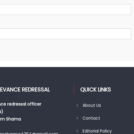
IEVANCE REDRESSAL
QUICK LINKS
ce redressal officer
About Us
a)
Contact
am Shama
Editorial Policy